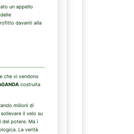
ato un appello
delle
rofitto davanti alla
one che vi vendono
AGANDA
costruita
lando milioni di
ollevare il velo su
i del potere. Ma i
ologica. La verità