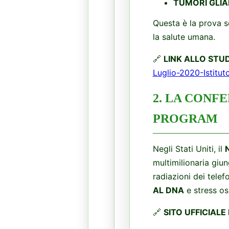
TUMORI GLIA
​Questa è la prova s
la salute umana.
​🔗
LINK ALLO STUD
Luglio-2020-Istitu
​2. LA CON
PROGRAM
​Negli Stati Uniti, il
multimilionaria giu
radiazioni dei telefo
AL DNA
e stress oss
​🔗
SITO UFFICIALE