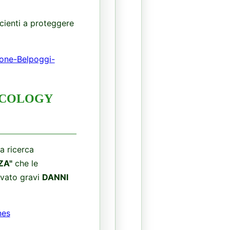
icienti a proteggere
ione-Belpoggi-
XICOLOGY
a ricerca
ZA"
che le
levato gravi
DANNI
nes