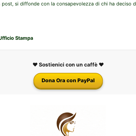
 post, si diffonde con la consapevolezza di chi ha deciso d
 Ufficio Stampa
❤️ Sostienici con un caffè ❤️
Dona Ora con PayPal