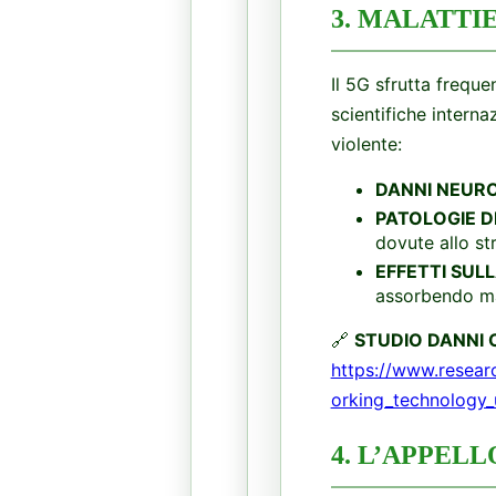
​3. MALATT
​Il 5G sfrutta frequ
scientifiche intern
violente:
DANNI NEURO
PATOLOGIE D
dovute allo st
EFFETTI SULL
assorbendo mas
​🔗
STUDIO DANNI 
https://www.resear
orking_technology_u
​4. L’APPELL