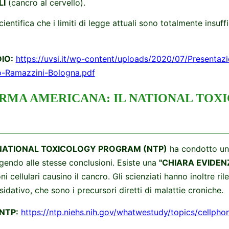
LI
(cancro al cervello).
cientifica che i limiti di legge attuali sono totalmente insuff
IO:
https://uvsi.it/wp-content/uploads/2020/07/Presentaz
to-Ramazzini-Bologna.pdf
FERMA AMERICANA: IL NATIONAL TO
NATIONAL TOXICOLOGY PROGRAM (NTP)
ha condotto un
ngendo alle stesse conclusioni. Esiste una
"CHIARA EVIDEN
ni cellulari causino il cancro. Gli scienziati hanno inoltre ri
idativo, che sono i precursori diretti di malattie croniche.
 NTP:
https://ntp.niehs.nih.gov/whatwestudy/topics/cellpho