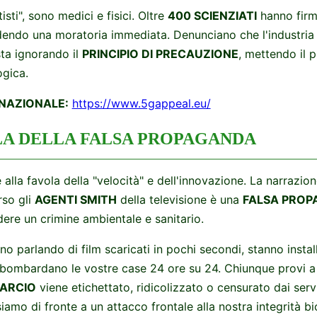
sti", sono medici e fisici. Oltre
400 SCIENZIATI
hanno firm
dendo una moratoria immediata. Denunciano che l'industria 
ta ignorando il
PRINCIPIO DI PRECAUZIONE
, mettendo il p
ogica.
NAZIONALE:
https://www.5gappeal.eu/
LA DELLA FALSA PROPAGANDA
 alla favola della "velocità" e dell'innovazione. La narrazi
rso gli
AGENTI SMITH
della televisione è una
FALSA PROP
ere un crimine ambientale e sanitario.
no parlando di film scaricati in pochi secondi, stanno instal
ombardano le vostre case 24 ore su 24. Chiunque provi a s
ARCIO
viene etichettato, ridicolizzato o censurato dai serv
amo di fronte a un attacco frontale alla nostra integrità bi