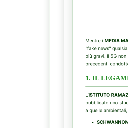
Mentre i
MEDIA M
"fake news" qualsia
più gravi. Il 5G no
precedenti condotto 
​1. IL LEG
​L’
ISTITUTO RAMAZ
pubblicato uno stud
a quelle ambientali,
SCHWANNOMI