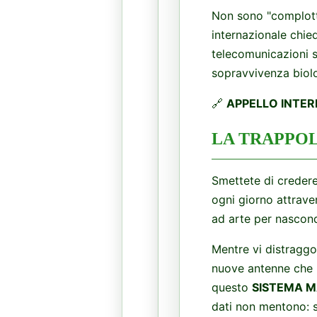
​Non sono "complotti
internazionale chie
telecomunicazioni s
sopravvivenza biol
​🔗
APPELLO INTER
​LA TRAPPO
​Smettete di credere
ogni giorno attrave
ad arte per nascond
​Mentre vi distraggo
nuove antenne che b
questo
SISTEMA M
dati non mentono: si