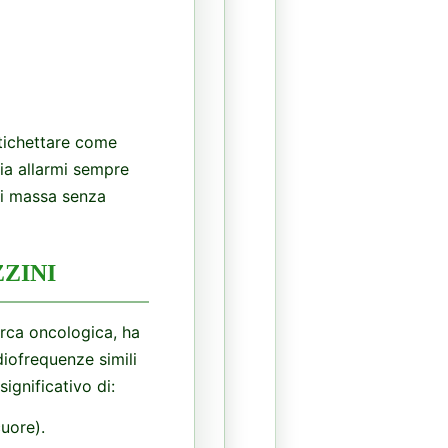
etichettare come
ia allarmi sempre
di massa senza
ZZINI
erca oncologica, ha
diofrequenze simili
ignificativo di:
uore).