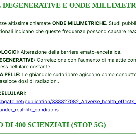
IE DEGENERATIVE E ONDE MILLIMET
enze altissime chiamate
ONDE MILLIMETRICHE
. Studi pubbli
azionali indicano che queste frequenze possono causare rea
LOGICI:
Alterazione della barriera emato-encefalica.
EGENERATIVE:
Correlazione con l'aumento di malattie com
ress cellulare costante.
A PELLE:
Le ghiandole sudoripare agiscono come condutto
sicce dosi di radiazioni.
CELLULARI:
chgate.net/publication/338827082_Adverse_health_effect
nder_real-life_conditions
O DI 400 SCIENZIATI (STOP 5G)