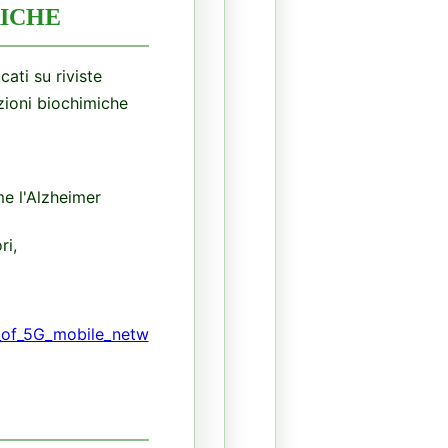
RICHE
cati su riviste
zioni biochimiche
e l'Alzheimer
ri,
s_of_5G_mobile_netw