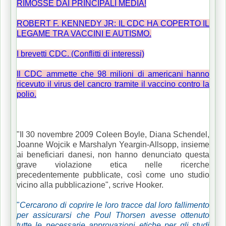
RIMOSSE DAI PRINCIPALI MEDIA!
ROBERT F. KENNEDY JR: IL CDC HA COPERTO IL
LEGAME TRA VACCINI E AUTISMO.
I brevetti CDC. (Conflitti di interessi)
Il CDC ammette che 98 milioni di americani hanno
ricevuto il virus del cancro tramite il vaccino contro la
polio.
"Il 30 novembre 2009 Coleen Boyle, Diana Schendel,
Joanne Wojcik e Marshalyn Yeargin-Allsopp, insieme
ai beneficiari danesi, non hanno denunciato questa
grave violazione etica nelle ricerche
precedentemente pubblicate, così come uno studio
vicino alla pubblicazione", scrive Hooker.
"
Cercarono di coprire le loro tracce dal loro fallimento
per assicurarsi che Poul Thorsen avesse ottenuto
tutte le necessarie approvazioni etiche per gli studi