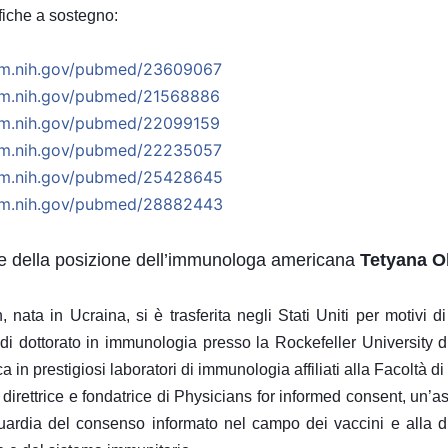
fiche a sostegno:
m.nih.gov/
pubmed/23609067
m.nih.gov/
pubmed/21568886
m.nih.gov/
pubmed/22099159
m.nih.gov/
pubmed/22235057
m.nih.gov/
pubmed/25428645
m.nih.gov/
pubmed/28882443
e della posizione dell’immunologa americana
Tetyana 
nata in Ucraina, si è trasferita negli Stati Uniti per motivi d
 di dottorato in immunologia presso la Rockefeller University 
erca in prestigiosi laboratori di immunologia affiliati alla Facoltà 
direttrice e fondatrice di Physicians for informed consent, un’a
uardia del consenso informato nel campo dei vaccini e alla 