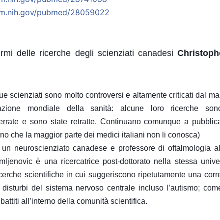
m.nih.gov/
pubmed/28059022
rmi delle ricerche degli scienziati canadesi
Christop
e scienziati sono molto controversi e altamente criticati dal 
azione mondiale della sanità: alcune loro ricerche son
rrate e sono state retratte. Continuano comunque a pubblicar
no che la maggior parte dei medici italiani non li conosca)
n neuroscienziato canadese e professore di oftalmologia all’
ljenovic è una ricercatrice post-dottorato nella stessa univ
cerche scientifiche in cui suggeriscono ripetutamente una corr
i disturbi del sistema nervoso centrale incluso l’autismo; com
ttiti all’interno della comunità scientifica.