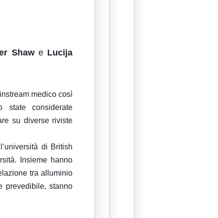
her Shaw
e
Lucija
mainstream medico così
o state considerate
e su diverse riviste
università di British
ersità. Insieme hanno
elazione tra alluminio
e prevedibile, stanno