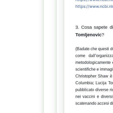
https://
www.ncbi.nl
3. Cosa sapete di
Tomljenovic
?
(Badate che questi du
come dall’organizz
metodologicamente e
scientifiche e immagi
Christopher Shaw è u
Columbia; Lucija Tom
pubblicato diverse ri
nei vaccini e divers
scatenando accesi diba