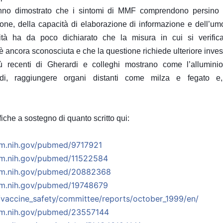
nno dimostrato che i sintomi di MMF comprendono persino di
ione, della capacità di elaborazione di informazione e dell’um
ità ha da poco dichiarato che la misura in cui si verific
è ancora sconosciuta e che la questione richiede ulteriore inve
ù recenti di Gherardi e colleghi mostrano come l’allumini
odi, raggiungere organi distanti come milza e fegato e, 
fiche a sostegno di quanto scritto qui:
m.nih.gov/
pubmed/9717921
m.nih.gov/
pubmed/11522584
m.nih.gov/
pubmed/20882368
m.nih.gov/
pubmed/19748679
/
vaccine_safety/committee/
reports/october_1999/en/
m.nih.gov/
pubmed/23557144