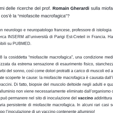
mi delle ricerche del prof.
Romain Gherardi
sulla miofa
 cos’è la “miofascite macrofagica”?
 neurologo e neuropatologo francese, professore di istologia 
cerca INSERM all’università di Parigi Est-Creteil in Francia. H
peribili su PUBMED.
8 la cosiddetta “miofascite macrofagica”, una condizione me
rizzata da estrema sensazione di esaurimento fisico, stanchezz
urbi del sonno, così come dolori protratti a carico di muscoli ed a
e scoperte le cause: la miofascite macrofagica è causata dall’
vaccini. Di fatto, biopsie del muscolo deltoide negli adulti e qu
’alluminio non viene necessariamente eliminato dall’organismo
può permanere nel sito di inoculazione del
vaccino
addirittura
ia persistente di miofascite macrofagica. In alcuni rari casi 
opo l’inoculazione di un vaccino contenente alluminio!