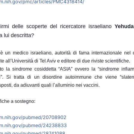
m.nih.gov/pmc/
articles/PMC4318414/
rmi delle scoperte del ricercatore israeliano
Yehuda
 lui descritta?
 un medico israeliano, autorità di fama internazionale nel 
all’Università di Tel Aviv e editore di due riviste scientifiche.
to la sindrome cosiddetta “ASIA” ovvero la “sindrome infi
i”. Si tratta di un disordine autoimmune che viene “slatenti
osti, da adiuvanti quali l’alluminio nei vaccini.
fiche a sostegno:
m.nih.gov/
pubmed/20708902
m.nih.gov/
pubmed/24238833
m.nih.gov/
pubmed/28741088