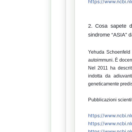
https://
www.ncbi.nl
2. Cosa sapete di
sindrome “ASIA” da
Yehuda Schoenfeld è
autoimmuni. È docente 
Nel 2011 ha descrit
indotta da adiuvant
geneticamente predisp
Pubblicazioni scienti
https://
www.ncbi.nl
https://
www.ncbi.nl
https://
www.ncbi.nl