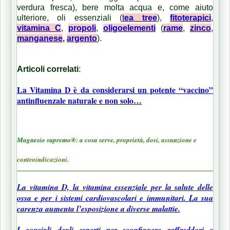
verdura fresca), bere molta acqua e, come aiuto
ulteriore, oli essenziali (
t
ea tree
),
fitoterapici
,
vitamina C
,
propoli
,
oligoelementi
(
rame
,
zinco
,
manganese
,
argento
).
Articoli correlati
:
La Vitamina D è da considerarsi un potente “vaccino”
antinfluenzale naturale e non solo…
Magnesio supremo®: a cosa serve, proprietà, dosi, assunzione e
controindicazioni.
La vitamina D, la vitamina essenziale per la salute delle
ossa e per i sistemi cardiovascolari e immunitari. La sua
carenza aumenta l’esposizione a diverse malattie.
I consigli degli esperti per sconfiggere raffreddori e