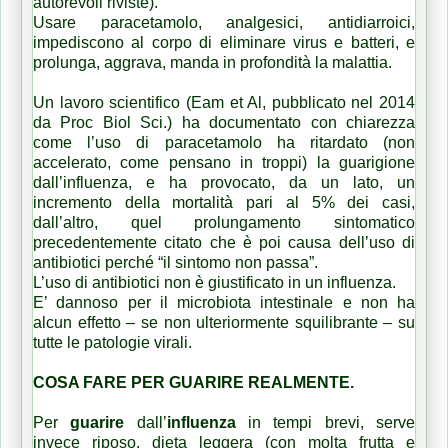
autorevoli riviste).
Usare paracetamolo, analgesici, antidiarroici,
impediscono al corpo di eliminare virus e batteri, e
prolunga, aggrava, manda in profondità la malattia.
Un lavoro scientifico (Eam et Al, pubblicato nel 2014
da Proc Biol Sci.) ha documentato con chiarezza
come l’uso di paracetamolo ha ritardato (non
accelerato, come pensano in troppi) la guarigione
dall’influenza, e ha provocato, da un lato, un
incremento della mortalità pari al 5% dei casi,
dall’altro, quel prolungamento sintomatico
precedentemente citato che è poi causa dell’uso di
antibiotici perché “il sintomo non passa”.
L’uso di antibiotici non è giustificato in un influenza.
E’ dannoso per il microbiota intestinale e non ha
alcun effetto – se non ulteriormente squilibrante – su
tutte le patologie virali.
COSA FARE PER GUARIRE REALMENTE.
Per
guarire
dall’
influenza
in tempi brevi, serve
invece riposo, dieta leggera (con molta frutta e