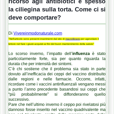
ricorso agli antibiotici è spesso
la ciliegina sulla torta. Come ci si
deve comportare?
Di
Vivereinmodonaturale.com
"Nell'articolo sono presenti inserimenti dal sito di
macrolibrarsi
per agevolare il
lettore nel fare i giusti acquisti ai fini del buon mantenimento della salute"
Lo scorso inverno, l’impatto dell’
influenza
è stato
particolarmente forte, sia per quanto riguarda la
durata che per intensità dei sintomi.
C’è chi sostiene che il problema sia stato in parte
dovuto all’inefficacia dei ceppi del vaccino distribuito
dalle regioni e nelle farmacie. Occorre, infatti,
ricordare come i vaccini antinfluenzali vengano messi
a punto l’anno precedente basandosi sui ceppi che
“più probabilmente” si diffonderanno quello
successivo.
Pare che nell’ultimo inverno il ceppo poi rivelatosi più
dannoso fosse inserito nel vaccino quadrivalente ma