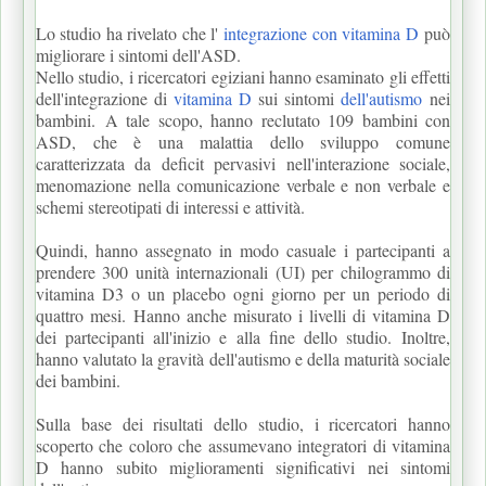
Lo studio ha rivelato che l'
integrazione con vitamina D
può
migliorare i sintomi dell'ASD.
Nello studio, i ricercatori egiziani hanno esaminato gli effetti
dell'integrazione di
vitamina D
sui sintomi
dell'autismo
nei
bambini.
A tale scopo, hanno reclutato 109 bambini con
ASD, che è una malattia dello sviluppo comune
caratterizzata da deficit pervasivi nell'interazione sociale,
menomazione nella comunicazione verbale e non verbale e
schemi stereotipati di interessi e attività.
Quindi, hanno assegnato in modo casuale i partecipanti a
prendere 300 unità internazionali (UI) per chilogrammo di
vitamina D3 o un placebo ogni giorno per un periodo di
quattro mesi.
Hanno anche misurato i livelli di vitamina D
dei partecipanti all'inizio e alla fine dello studio.
Inoltre,
hanno valutato la gravità dell'autismo e della maturità sociale
dei bambini.
Sulla base dei risultati dello studio, i ricercatori hanno
scoperto che coloro che assumevano integratori di vitamina
D hanno subito miglioramenti significativi nei sintomi