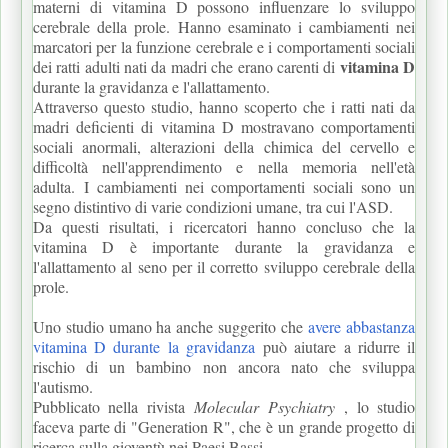
materni di vitamina D possono influenzare lo sviluppo
cerebrale della prole.
Hanno esaminato i cambiamenti nei
marcatori per la funzione cerebrale e i comportamenti sociali
vitamina D
dei ratti adulti nati da madri che erano carenti di
durante la gravidanza e l'allattamento.
Attraverso questo studio, hanno scoperto che i ratti nati da
madri deficienti di vitamina D mostravano comportamenti
sociali anormali, alterazioni della chimica del cervello e
difficoltà nell'apprendimento e nella memoria nell'età
adulta.
I cambiamenti nei comportamenti sociali sono un
segno distintivo di varie condizioni umane, tra cui l'ASD.
Da questi risultati, i ricercatori hanno concluso che la
vitamina D è importante durante la gravidanza e
l'allattamento al seno per il corretto sviluppo cerebrale della
prole.
Uno studio umano ha anche suggerito che
avere abbastanza
vitamina D durante la gravidanza
può aiutare a ridurre il
rischio di un bambino non ancora nato che sviluppa
l'autismo.
Pubblicato nella rivista
Molecular Psychiatry
, lo studio
faceva parte di "Generation R", che è un grande progetto di
ricerca sulla gioventù nei Paesi Bassi.