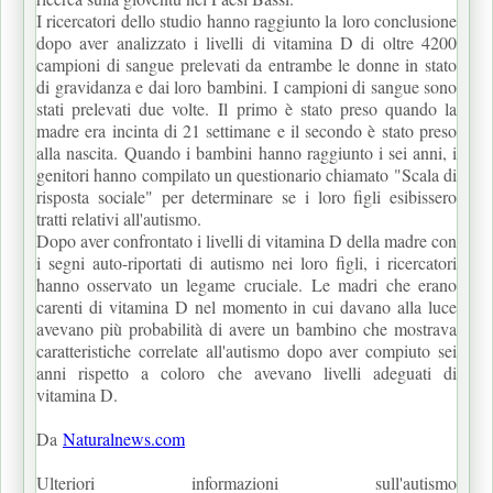
I ricercatori dello studio hanno raggiunto la loro conclusione
dopo aver analizzato i livelli di vitamina D di oltre 4200
campioni di sangue prelevati da entrambe le donne in stato
di gravidanza e dai loro bambini.
I campioni di sangue sono
stati prelevati due volte.
Il primo è stato preso quando la
madre era incinta di 21 settimane e il secondo è stato preso
alla nascita.
Quando i bambini hanno raggiunto i sei anni, i
genitori hanno compilato un questionario chiamato "Scala di
risposta sociale" per determinare se i loro figli esibissero
tratti relativi all'autismo.
Dopo aver confrontato i livelli di vitamina D della madre con
i segni auto-riportati di autismo nei loro figli, i ricercatori
hanno osservato un legame cruciale.
Le madri che erano
carenti di vitamina D nel momento in cui davano alla luce
avevano più probabilità di avere un bambino che mostrava
caratteristiche correlate all'autismo dopo aver compiuto sei
anni rispetto a coloro che avevano livelli adeguati di
vitamina D.
Da
Naturalnews.com
Ulteriori informazioni sull'autismo