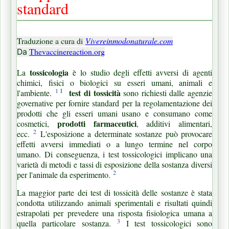
standard
Traduzione a cura di
Vivereinmodonaturale.com
Thevaccinereaction.org
D
a
tossicologia
La
è lo studio degli effetti avversi di agenti
chimici, fisici o biologici su esseri umani, animali e
1 I
test di tossicità
l'ambiente.
sono richiesti dalle agenzie
governative per fornire standard per la regolamentazione dei
prodotti che gli esseri umani usano e consumano come
prodotti farmaceutici
cosmetici,
, additivi alimentari,
2
ecc.
L'esposizione a determinate sostanze può provocare
effetti avversi immediati o a lungo termine nel corpo
umano.
Di conseguenza, i test tossicologici implicano una
varietà di metodi e tassi di esposizione della sostanza diversi
2
per l'animale da esperimento.
La maggior parte dei test di tossicità delle sostanze è stata
condotta utilizzando animali sperimentali e risultati quindi
estrapolati per prevedere una risposta fisiologica umana a
3
quella particolare sostanza.
I test tossicologici sono