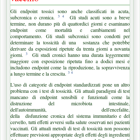
Gli endpoint tossici sono anche classificati in acuta,
3
4
subcronica o cronica.
Gli studi acuti sono a breve
termine, non durano più di quattordici giorni e esaminano
endpoint come mortalità e cambiamenti nel
comportamento.
Gli studi subcronici sono condotti per
determinare la tossicità di una
sostanza che potrebbe
derivare da esposizioni ripetute da trenta giorni a novanta
3
giorni.
Gli studi cronici hanno una durata leggermente
maggiore con esposizione ripetuta fino a dodici mesi e
includono endpoint come la riproduzione, la sopravvivenza
3
4
a lungo termine e la crescita.
L'uso di categorie di endpoint standardizzati pone un altro
problema con i test di tossicità.
Gli attuali paradigmi di test
mancano di endpoint sensibili e funzionali come la
distruzione del microbiota intestinale,
dell'autoimmunità,
dell'encefalite,
della
disfunzione
cronica del
sistema immunitario e del
cervello, tutti effetti avversi sulla salute osservati nei pazienti
vaccinati.
Gli attuali metodi di test di tossicità non possono
effettuare previsioni appropriate degli effetti degli ingredienti