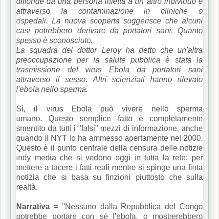
diffonde da una persona infetta a un altro individuo e
attraverso la contaminazione in cliniche o
ospedali.
La nuova scoperta suggerisce che alcuni
casi potrebbero derivare da portatori sani.
Quanto
spesso è sconosciuto.
La squadra del dottor Leroy ha detto che un'altra
preoccupazione per la salute pubblica è stata la
trasmissione del virus Ebola da portatori sani
attraverso il sesso.
Altri scienziati hanno rilevato
l'ebola nello sperma.
Sì, il virus Ebola può vivere nello sperma
umano.
Questo semplice fatto è completamente
smentito da tutti i "falsi" mezzi di informazione, anche
quando il NYT lo ha ammesso apertamente nel 2000.
Questo è il punto centrale della censura delle notizie
indy media che si vedono oggi in tutta la rete;
per
mettere a tacere i fatti reali mentre si spinge una finta
notizia che si basa su finzioni piuttosto che sulla
realtà.
Narrativa
= "Nessuno dalla Repubblica del Congo
potrebbe portare con sé l'ebola, o mostrerebbero