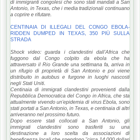
di immigranti congolesi che sono stati mandati a San
Antonio, in Texas, che i media tradizionali continuano
a coprire e rifutare.
CENTINAIA DI ILLEGALI DEL CONGO EBOLA-
RIDDEN DUMPED IN TEXAS, 350 PIÙ SULLA
STRADA
Shock video: guarda i clandestini dall'Africa che
fuggono dal Congo colpito da ebola che ha
attraversato il Rio Grande una settimana fa, arriva in
un rifugio di proprietà di San Antonio e poi viene
distribuito in autobus e furgone in luoghi nascosti
negli Stati Uniti.
Centinaia di immigrati clandestini provenienti dalla
Repubblica Democratica del Congo in Africa, che sta
attualmente vivendo un'epidemia di virus Ebola, sono
stati portati a San Antonio, in Texas, e centinaia di altri
arriveranno nel prossimo futuro.
Dopo essere stati collocati a San Antonio, gli
immigrati clandestini sono trasferiti su una
destinazione a loro scelta da associazioni di
beneficenza locali che spendono "circa 14.000 dollari