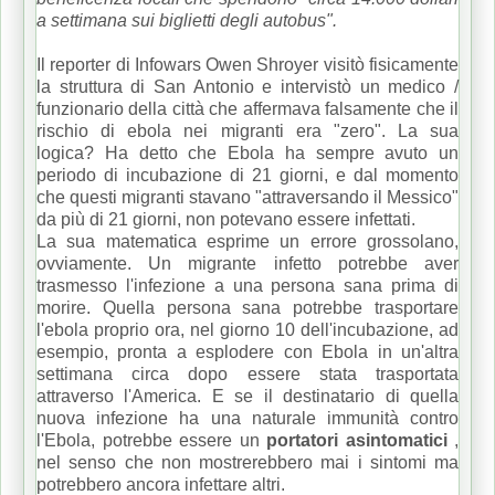
a settimana sui biglietti degli autobus".
Il reporter di Infowars Owen Shroyer visitò fisicamente
la struttura di San Antonio e intervistò un medico /
funzionario della città che affermava falsamente che il
rischio di ebola nei migranti era "zero". La sua
logica?
Ha detto che Ebola ha sempre avuto un
periodo di incubazione di 21 giorni, e dal momento
che questi migranti stavano "attraversando il Messico"
da più di 21 giorni, non potevano essere infettati.
La sua matematica esprime un errore grossolano,
ovviamente.
Un migrante infetto potrebbe aver
trasmesso l'infezione a una persona sana prima di
morire.
Quella persona sana potrebbe trasportare
l'ebola proprio ora, nel giorno 10 dell'incubazione, ad
esempio, pronta a esplodere con Ebola in un'altra
settimana circa dopo essere stata trasportata
attraverso l'America.
E se il destinatario di quella
nuova infezione ha una naturale immunità contro
l'Ebola, potrebbe essere un
portatori asintomatici
,
nel senso che non mostrerebbero mai i sintomi ma
potrebbero ancora infettare altri.