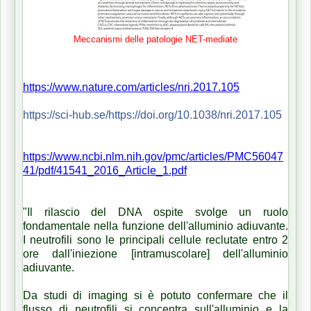
Meccanismi delle patologie NET-mediate
https://www.nature.com/articles/nri.2017.105
https://sci-hub.se/https://doi.org/10.1038/nri.2017.105
https://www.ncbi.nlm.nih.gov/pmc/articles/PMC56047
41/pdf/41541_2016_Article_1.pdf
"Il rilascio del DNA ospite svolge un ruolo
fondamentale nella funzione dell'alluminio adiuvante.
I neutrofili sono le principali cellule reclutate entro 2
ore dall'iniezione [intramuscolare] dell'alluminio
adiuvante.
Da studi di imaging si è potuto confermare che il
flusso di neutrofili si concentra sull'alluminio e la