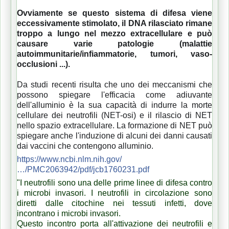
Ovviamente se questo sistema di difesa viene
eccessivamente stimolato, il DNA rilasciato rimane
troppo a lungo nel mezzo extracellulare e può
causare varie patologie (malattie
autoimmunitarie/infiammatorie, tumori, vaso-
occlusioni ...).
Da studi recenti risulta che uno dei meccanismi che
possono spiegare l'efficacia come adiuvante
dell'alluminio è la sua capacità di indurre la morte
cellulare dei neutrofili (NET-osi) e il rilascio di NET
nello spazio extracellulare. La formazione di NET può
spiegare anche l'induzione di alcuni dei danni causati
dai vaccini che contengono alluminio.
https://www.ncbi.nlm.nih.gov/
…/PMC2063942/pdf/jcb1760231.pdf
"I neutrofili sono una delle prime linee di difesa contro
i microbi invasori. I neutrofili in circolazione sono
diretti dalle citochine nei tessuti infetti, dove
incontrano i microbi invasori.
Questo incontro porta all'attivazione dei neutrofili e