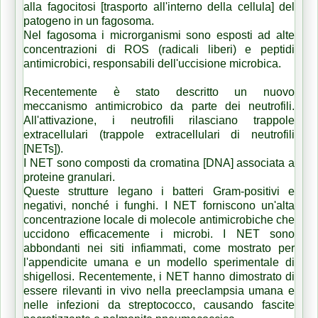
alla fagocitosi [trasporto all'interno della cellula] del
patogeno in un fagosoma.
Nel fagosoma i microrganismi sono esposti ad alte
concentrazioni di ROS (radicali liberi) e peptidi
antimicrobici, responsabili dell'uccisione microbica.
Recentemente è stato descritto un nuovo
meccanismo antimicrobico da parte dei neutrofili.
All'attivazione, i neutrofili rilasciano trappole
extracellulari (trappole extracellulari di neutrofili
[NETs]).
I NET sono composti da cromatina [DNA] associata a
proteine ​​granulari.
Queste strutture legano i batteri Gram-positivi e
negativi, nonché i funghi. I NET forniscono un'alta
concentrazione locale di molecole antimicrobiche che
uccidono efficacemente i microbi. I NET sono
abbondanti nei siti infiammati, come mostrato per
l'appendicite umana e un modello sperimentale di
shigellosi. Recentemente, i NET hanno dimostrato di
essere rilevanti in vivo nella preeclampsia umana e
nelle infezioni da streptococco, causando fascite