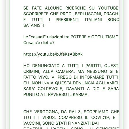
SE FATE ALCUNE RICERCHE SU YOUTUBE,
SCOPRIRETE CHE PRODI, BERLUSCONI, DRAGHI
E TUTTI I PRESIDENTI ITALIANI SONO
SATANISTI.
Le "casuali" relazioni tra POTERE e OCCULTISMO.
Cosa c'è dietro?
https://youtu.be/bJfeKzA8bXk
HO DENUNCIATO A TUTTI I PARTITI, QUESTI
CRIMINI, ALLA CAMERA, MA NESSUNO SI E'
FATTO VIVO. VI PREGO DI INFORMARE TUTTI,
CHI NON INVIA QUESTA DENUNCIA AGLI AMICI,
SARA’ COLPEVOLE, DAVANTI A DIO E SARA’
PUNITO ATTRAVERSO IL KARMA.
CHE VERGOGNA, DA RAI 3, SCOPRIAMO CHE
TUTTI I VIRUS, COMPRESO IL COVID19, E I
VACCINI, SONO STATI FINANZIATI DAI
GOVERNI. I VACCINI SONO UN GENOCIDIO