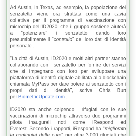
Ad Austin, in Texas, ad esempio, la popolazione dei
senzatetto viene ora sfruttata come una cavia
collettiva per il programma di vaccinazione con
microchip dell'ID2020, che il gruppo sostiene aiuterà
a "potenziare" i senzatetto dando loro
presumibilmente il "
controllo
" dei loro dati di identità
personale .
"La città di Austin, ID2020 e molti altri partner stanno
collaborando con i senzatetto per fornire dei servizi
che si impegnano con loro per sviluppare una
piattaforma di identità digitale abilitata alla blockchain
chiamata MyPass per dare potere ai senzatetto con i
propri dati di identità", scrive Chris Burt
per
BiometricUpdate.com
.
ID2020 sta anche colpendo i rifugiati con le sue
vaccinazioni di microchip attraverso due programmi
pilota inaugurali noti come iRespond ed
Everest.
Secondo i rapporti, iRespond ha "
migliorato
la continuità delle cure
" per oltre 3.000 rifugiati che