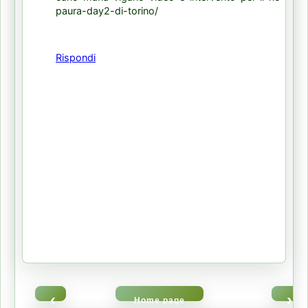
paura-day2-di-torino/
Rispondi
‹
›
Home page