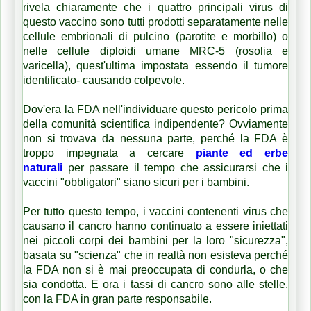
rivela chiaramente che i quattro principali virus di
questo vaccino sono tutti prodotti separatamente nelle
cellule embrionali di pulcino (parotite e morbillo) o
nelle cellule diploidi umane MRC-5 (rosolia e
varicella), quest'ultima impostata essendo il tumore
identificato- causando colpevole.
Dov'era la FDA nell'individuare questo pericolo prima
della comunità scientifica indipendente?
Ovviamente
non si trovava da nessuna parte, perché la FDA è
troppo impegnata a cercare
piante ed erbe
naturali
per passare il tempo che assicurarsi che i
vaccini "obbligatori" siano sicuri per i bambini.
Per tutto questo tempo, i vaccini contenenti virus che
causano il cancro hanno continuato a essere iniettati
nei piccoli corpi dei bambini per la loro "sicurezza",
basata su "scienza" che in realtà non esisteva perché
la FDA non si è mai preoccupata di condurla, o che
sia condotta.
E ora i tassi di cancro sono alle stelle,
con la FDA in gran parte responsabile.