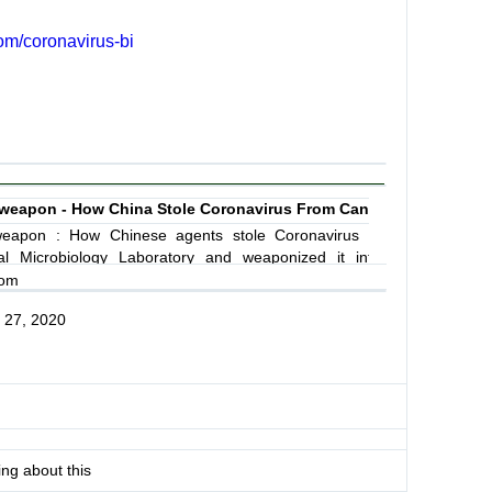
om/coronavirus-bi
weapon - How China Stole Coronavirus From Canada And Weaponi
weapon : How Chinese agents stole Coronavirus from
al Microbiology Laboratory and weaponized it into a
com
 27, 2020
T
w
i
t
t
e
r
ing about this
A