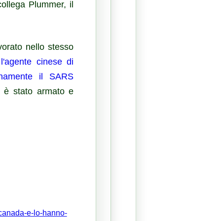
collega Plummer, il
orato nello stesso
e
l'agente cinese di
inamente il SARS
e è stato armato e
-canada-e-lo-hanno-