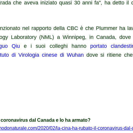
strada che aveva iniziato quasi 30 anni fa", ha detto il 
zionato nel rapporto della CBC è che Plummer ha lav
ology Laboratory (NML) a Winnipeg, in Canada, dov
gguo Qiu
e i suoi colleghi hanno
portato
clandest
tituto di Virologia cinese di Wuhan
dove si ritiene ch
l coronavirus dal Canada e lo ha armato?
modonaturale.com/2020/02/la-cina-ha-rubato-il-coronavirus-dal