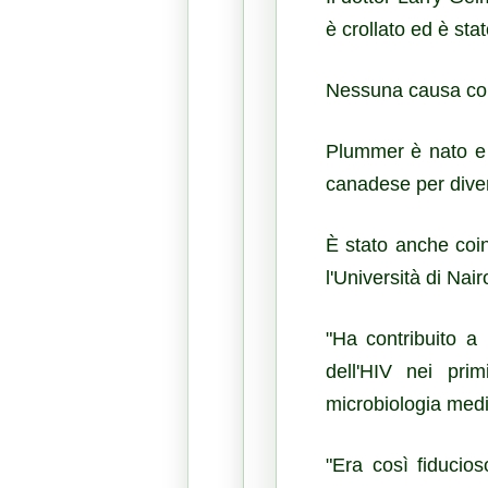
è crollato ed è sta
Nessuna causa conf
Plummer è nato e c
canadese per diver
È stato anche coinv
l'Università di Na
"Ha contribuito a 
dell'HIV nei pri
microbiologia medic
"Era così fiducio