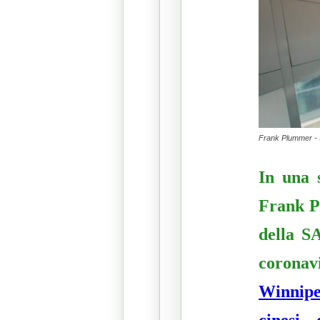
Frank Plummer - S
In una s
Frank P
della S
corona
Winnipeg
cinesi 