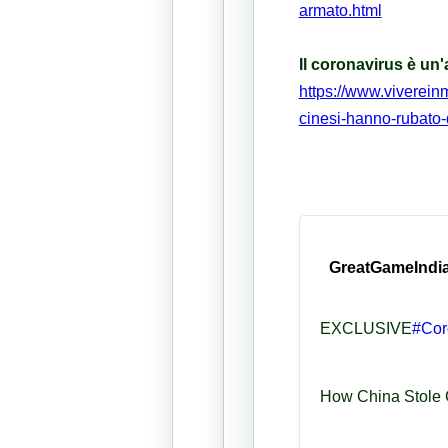
armato.html
Il coronavirus è un
https://www.viverein
cinesi-hanno-rubato-
GreatGameIndi
EXCLUSIVE
#
Cor
How China Stole 
h