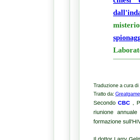
dall'ind
mister
spionagg
Laborat
Traduzione a cura di
Tratto
da:
Greatgame
Secondo
CBC
, P
riunione annuale 
formazione sull'HIV
Il dottor Larry Ge