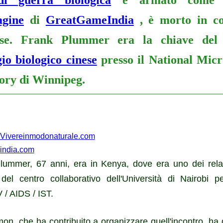
agine
di
GreatGameIndia
, è morto in co
iose. Frank Plummer era la chiave de
io biologico cinese
presso il National Micr
ory di Winnipeg.
Vivereinmodonaturale.com
india.com
lummer, 67 anni, era in Kenya, dove era uno dei relato
del centro collaborativo dell'Università di Nairobi p
 / AIDS / IST.
lmon, che ha contribuito a organizzare quell'incontro, h