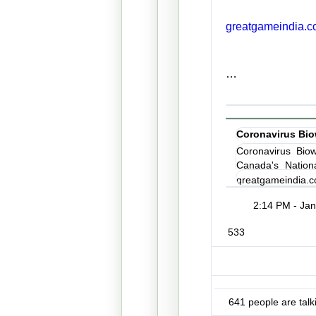
t
greatgameindia.c
t
o
p
w
s
…
e
:
a
/
p
/
o
Coronavirus Bio
n
Coronavirus Bio
/
Canada's Nation
Bioweapon.
greatgameindia.
2:14 PM - Jan
533
641 people are talk