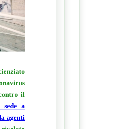
cienziato
onavirus
ontro il
n sede a
da agenti
ivelato