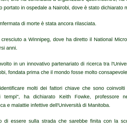
to portato in ospedale a Nairobi, dove è stato dichiarato mo
ermata di morte è stata ancora rilasciata.
resciuto a Winnipeg, dove ha diretto il National Micr
si anni.
olto in un innovativo partenariato di ricerca tra l'Univ
irobi, fondata prima che il mondo fosse molto consapevole
identificare molti dei fattori chiave che sono coinvolti
mi tempi", ha dichiarato Keith Fowke, professore ne
a e malattie infettive dell'Università di Manitoba.
so di essere sulla strada che sarebbe finita con la sc