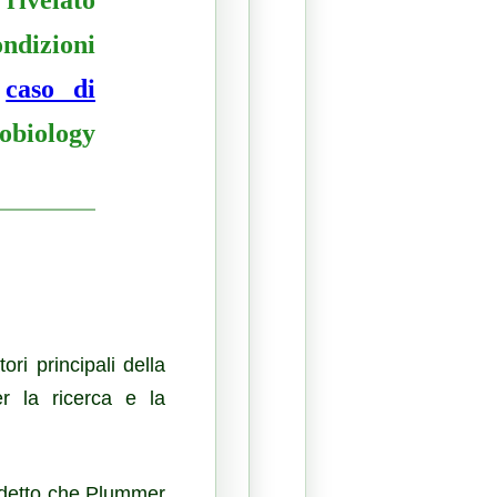
ndizioni
l
caso di
obiology
ri principali della
er la ricerca e la
a detto che Plummer