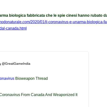
'arma biologica fabbricata che le spie cinesi hanno rubato 
modonaturale.com/2020/01/il-coronavirus-e-unarma-biologica-fa
dal-canada.html
@GreatGameIndia
a
onavirus
 Bioweapon Thread
Coronavirus From Canada And Weaponized It