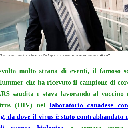
cienziato canadese chiave dell'indagine sul coronavirus assassinato in Africa?
volta molto strana di eventi, il famoso s
lummer che ha ricevuto il campione di cor
ARS saudita e stava lavorando al vaccino c
virus (HIV) nel
laboratorio canadese co
, da dove il virus è stato contrabbandato 
di guerra biologica
e armato come r