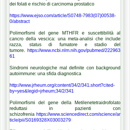
dei folati e rischio di carcinoma prostatico
https://www.ejso.com/article/S0748-7983(07)00538-
0/abstract
Polimorfismi del gene MTHFR e suscettibilità al
cancro della vescica: una meta-analisi che include
razza, status di fumatore e stadio del
tumore.
https://www.ncbi.nlm.nih.gov/pubmed/222963
61
Sindromi neurologiche mal definite con background
autoimmune: una sfida diagnostica
http://www.jrheum.org/content/34/2/341.short?cited-
by=yes&legid=jrheum;34/2/341
Polimorfismi del gene della
Metilenetetraidrofolato
reduttasi
in pazienti con
schizofrenia
https://www.sciencedirect.com/science/ar
ticle/pii/S0169328X03003279