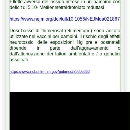
Effetto avverso dell'ossido nitroso in un bambino con
deficit di 5,10-
Metilenetetraidrofolato reduttasi
https://www.nejm.org/doi/full/10.1056/NEJMoa021867
Dosi basse di thimerosal (etilmercurio) sono ancora
utilizzate nei vaccini per bambini.
Il rischio degli effetti
neurotossici delle esposizioni Hg pre e postnatali
dipende, in parte, dall'aggravamento o
dall'attenuazione dei fattori ambientali e / o genetici
associati.
https://www.ncbi.nlm.nih.gov/pubmed/29895363