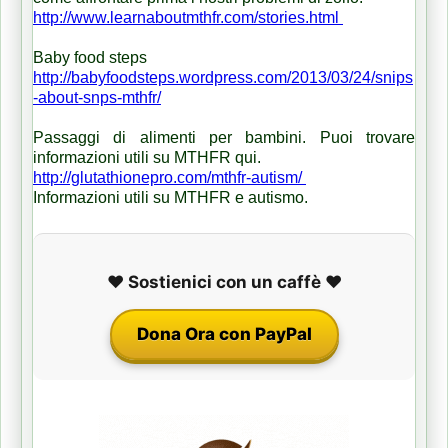
http://www.learnaboutmthfr.com/stories.html
Baby food steps
http://babyfoodsteps.wordpress.com/2013/03/24/snips
-about-snps-mthfr/
Passaggi di alimenti per bambini.
Puoi trovare
informazioni utili su MTHFR qui.
http://glutathionepro.com/mthfr-autism/
Informazioni utili su MTHFR e autismo.
❤️ Sostienici con un caffè ❤️
Dona Ora con PayPal