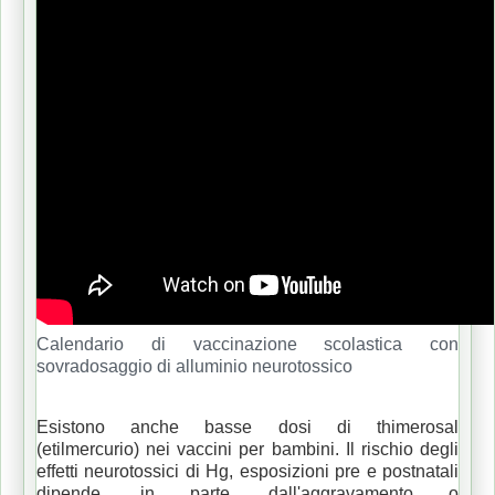
Calendario di vaccinazione scolastica con
sovradosaggio di alluminio neurotossico
Esistono anche basse dosi di thimerosal
(etilmercurio) nei vaccini per bambini.
Il rischio degli
effetti neurotossici di Hg, esposizioni pre e postnatali
dipende, in parte, dall'aggravamento o