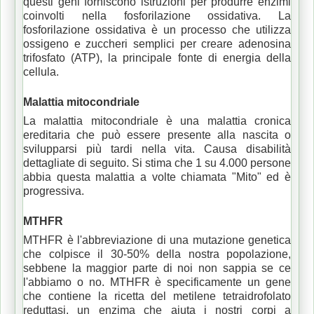
questi geni forniscono istruzioni per produrre enzimi
coinvolti nella fosforilazione ossidativa.
La
fosforilazione ossidativa è un processo che utilizza
ossigeno e zuccheri semplici per creare adenosina
trifosfato (ATP), la principale fonte di energia della
cellula.
Malattia mitocondriale
La malattia mitocondriale è una malattia cronica
ereditaria che può essere presente alla nascita o
svilupparsi più tardi nella vita.
Causa disabilità
dettagliate di seguito.
Si stima che 1 su 4.000 persone
abbia questa malattia a volte chiamata "Mito" ed è
progressiva.
MTHFR
MTHFR è l'abbreviazione di una mutazione genetica
che colpisce il 30-50% della nostra popolazione,
sebbene la maggior parte di noi non sappia se ce
l'abbiamo o no.
MTHFR è specificamente un gene
che contiene la ricetta del metilene tetraidrofolato
reduttasi, un enzima che aiuta i nostri corpi a