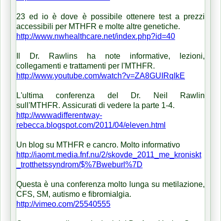
23 ed io è dove è possibile ottenere test a prezzi
accessibili per MTHFR e molte altre genetiche.
http://www.nwhealthcare.net/index.php?id=40
Il Dr. Rawlins ha note informative, lezioni,
collegamenti e trattamenti per l'MTHFR.
http://www.youtube.com/watch?v=ZA8GUIRqIkE
L'ultima conferenza del Dr. Neil Rawlin
sull'MTHFR.
Assicurati di vedere la parte 1-4.
http://wwwadifferentway-
rebecca.blogspot.com/2011/04/eleven.html
Un blog su MTHFR e cancro.
Molto informativo
http://iaomt.media.fnf.nu/2/skovde_2011_me_kroniskt
_trotthetssyndrom/$%7Bweburl%7D
Questa è una conferenza molto lunga su metilazione,
CFS, SM, autismo e fibromialgia.
http://vimeo.com/25540555