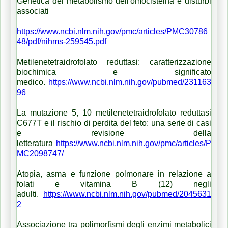
Genetica del metabolismo dell'omocisteina e disturbi
associati
https://www.ncbi.nlm.nih.gov/pmc/articles/PMC30786
48/pdf/nihms-259545.pdf
Metilenetetraidrofolato reduttasi: caratterizzazione
biochimica e significato
medico.
https://www.ncbi.nlm.nih.gov/pubmed/231163
96
La mutazione 5, 10 metilenetetraidrofolato reduttasi
C677T e il rischio di perdita del feto: una serie di casi
e revisione della
letteratura
https://www.ncbi.nlm.nih.gov/pmc/articles/P
MC2098747/
Atopia, asma e funzione polmonare in relazione a
folati e vitamina B (12) negli
adulti.
https://www.ncbi.nlm.nih.gov/pubmed/2045631
2
Associazione tra polimorfismi degli enzimi metabolici