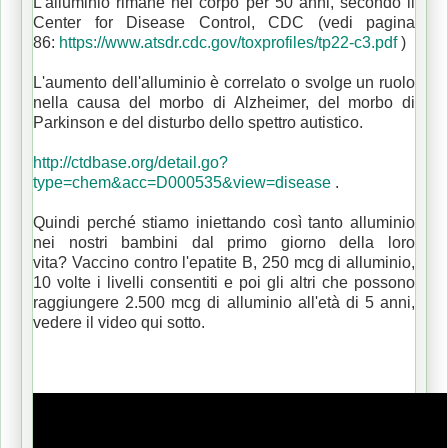
L'alluminio rimane nel corpo per 50 anni, secondo il
Center for Disease Control, CDC (vedi pagina
86:
https://www.atsdr.cdc.gov/toxprofiles/tp22-c3.pdf
)
L'aumento dell'alluminio è correlato o svolge un ruolo
nella causa del morbo di Alzheimer, del morbo di
Parkinson e del disturbo dello spettro autistico.
http://ctdbase.org/detail.go?
type=chem&acc=D000535&view=disease
.
Quindi perché stiamo iniettando così tanto alluminio
nei nostri bambini dal primo giorno della loro
vita?
Vaccino contro l'epatite B, 250 mcg di alluminio,
10 volte i livelli consentiti e poi gli altri che possono
raggiungere 2.500 mcg di alluminio all'età di 5 anni,
vedere il video qui sotto.