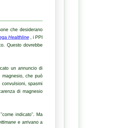
sone che desiderano
iega
Healthline
, i PPI
aco.
Questo dovrebbe
icato un annuncio di
di magnesio, che può
, convulsioni, spasmi
 carenza di magnesio
 "come indicato". Ma
ettimane
e arrivano a