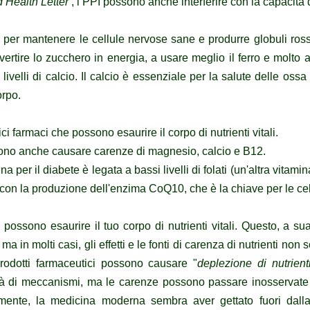
 Health Letter
, i PPI possono anche interferire con la capacità 
 per mantenere le cellule nervose sane e produrre globuli ro
ertire lo zucchero in energia, a usare meglio il ferro e molto a
ivelli di calcio.
Il calcio è essenziale per la salute delle oss
orpo.
ci farmaci che possono esaurire il corpo di nutrienti vitali.
ssono anche causare carenze di magnesio, calcio e B12.
 per il diabete è legata a bassi livelli di folati (un'altra vitami
con la produzione dell'enzima CoQ10, che è la chiave per le cel
 possono esaurire il tuo
corpo di nutrienti vitali.
Questo, a sua
ma in molti casi, gli effetti e le fonti di carenza di nutrienti
non
s
prodotti farmaceutici possono causare "
deplezione di nutrient
tà di meccanismi, ma le carenze possono passare inosservate 
mente, la medicina moderna sembra aver gettato fuori dall