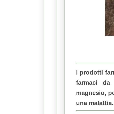
I prodotti fa
farmaci da
magnesio, po
una malattia