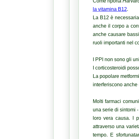
Come
riporta
Harvard
la vitamina B12
.
La
B12 è necessaria
anche il corpo a conv
anche causare bassi l
ruoli importanti nel c
I PPI non sono gli uni
I corticosteroidi po
La popolare metformina
interferiscono anche 
Molti farmaci comuni
una serie di sintomi - 
loro vera causa.
I 
attraverso una varie
tempo.
E sfortunata