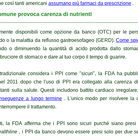
he così tanti americani
assumano più farmaci da prescrizione
.
omune provoca carenza di nutrienti
amente disponibili come opzione da banco (OTC) per le per
acido o la malattia da reflusso gastroesofageo (GERD).
Come
sp
do o diminuendo la quantità di acido prodotta dallo stom
 bruciore di stomaco e dare al tuo corpo il tempo di guarire.
tradizionale considera i PPI come "sicuri", la FDA ha pubbl
nel 2011 dopo che l'uso di PPI era collegato alla carenza 
tanti sulla salute.
Questi includono battito cardiaco irregolare
onseguenze a lungo termine
.
L'unico modo per risolvere la
interrompere il trattamento.
i, la FDA afferma che i PPI sono sicuri purché siano presi
althline
, i PPI da banco devono essere presi solo per
due s