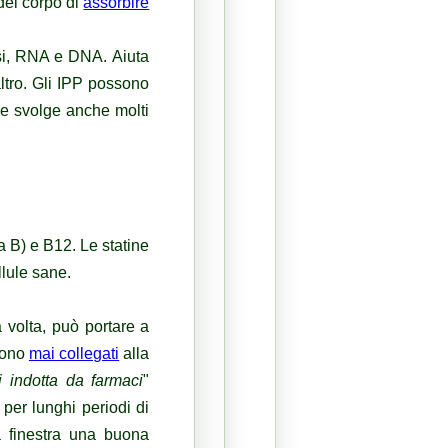
del corpo di
assorbire
ssi, RNA e DNA.
Aiuta
ltro.
Gli IPP possono
a e svolge anche molti
na B) e B12.
Le statine
lule sane.
 volta, può portare a
ono
mai collegati
alla
i indotta da farmaci
"
per lunghi periodi di
a finestra una buona