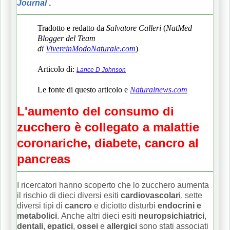
Journal
.
Tradotto e redatto da
Salvatore Calleri
(
NatMed
Blogger del Team
di
VivereinModoNaturale.com
)
Articolo di:
Lance D Johnson
Le fonte di questo articolo e
Naturalnews.com
L'aumento del consumo di
zucchero è collegato a malattie
coronariche, diabete, cancro al
pancreas
I ricercatori hanno scoperto che lo zucchero aumenta
il rischio di dieci diversi esiti
cardiovascolar
i, sette
diversi tipi di
cancro
e diciotto disturbi
endocrini e
metabolici
.
Anche altri dieci esiti
neuropsichiatrici
,
dentali
,
epatici
,
ossei
e
allergici
sono stati associati