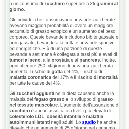
a un consumo di
zucchero
superiore a
25 grammi al
giorno
.
Gli individui che consumavano bevande zuccherate
avevano maggiori probabilità di avere un maggiore
accumulo di grasso ectopico e un aumento del peso
corporeo.
Queste bevande includono bibite gassate e
non gassate, bevande alla frutta e bevande sportive
ed energetiche.
Più di una porzione di queste
bevande a settimana è collegata a tassi più elevati di
tumori al seno
, alla
prostata
e al
pancreas
.
Inoltre,
ogni ulteriore 250 ml/giorno di bevanda zuccherata
aumenta il rischio di
gotta
del 4%, il rischio di
malattia coronarica
del 17% e il
rischio di mortalità
per tutte le cause del 4%.
Gli
zuccheri aggiunti
nella dieta causano anche la
malattia del
fegato grasso
e lo sviluppo di
grasso
nel tessuto muscolare
.
L'aumento dell'assunzione di
zucchero
è anche associato a livelli più elevati di
colesterolo LDL
,
obesità infantile
e
malattie
autoimmuni latenti
negli adulti.
Lo
studio
ha anche
rilevato che un aumento di 25 g/giorno nel consumo