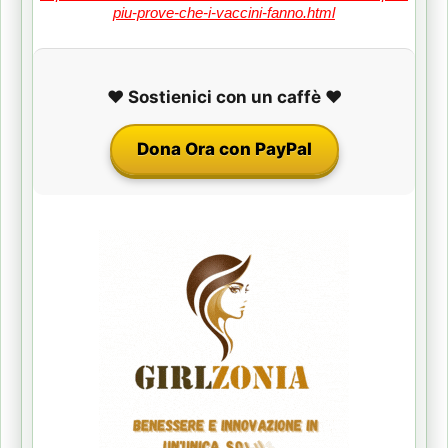
piu-prove-che-i-vaccini-fanno.html
❤️ Sostienici con un caffè ❤️
Dona Ora con PayPal