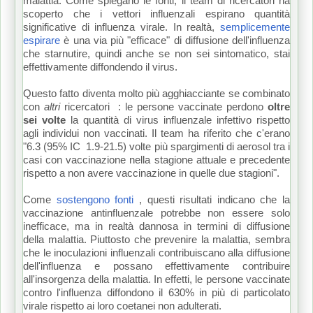
malattia.
Come spiegano le fonti, il team di ricercatori ha
scoperto che i vettori influenzali espirano quantità
significative di influenza virale.
In realtà,
semplicemente
espirare
è una via più "efficace" di diffusione dell'influenza
che starnutire, quindi anche se non sei sintomatico, stai
effettivamente diffondendo il virus.
Questo fatto diventa molto più agghiacciante se combinato
con
altri
ricercatori
: le persone vaccinate perdono
oltre
sei volte
la quantità di virus influenzale infettivo rispetto
agli individui non vaccinati.
Il team ha riferito che c'erano
"6.3 (95%
IC
1.9-21.5) volte più spargimenti di aerosol tra i
casi con vaccinazione nella stagione attuale e precedente
rispetto a non avere vaccinazione in quelle due stagioni".
Come
sostengono fonti
, questi risultati indicano che la
vaccinazione antinfluenzale potrebbe non essere solo
inefficace, ma in realtà dannosa in termini di diffusione
della malattia.
Piuttosto che prevenire la malattia, sembra
che le inoculazioni influenzali contribuiscano alla diffusione
dell'influenza e possano effettivamente contribuire
all'insorgenza della malattia.
In effetti, le persone vaccinate
contro l'influenza diffondono il 630% in più di particolato
virale rispetto ai loro coetanei non adulterati.