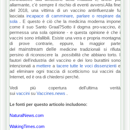
allarmante, c'è sempre il rischio di eventi avversi.
Alla fine
del 2018, una vittima di un vaccino antinfluenzale fu
lasciata
incapace di camminare, parlare o respirare da
sola
.
E questo è ciò che la medicina moderna impone
come il suo Santo Graal?
Sotto il dogma pro-vaccino, è
permessa una sola opinione - e questa opinione è che i
vaccini sono infallibili.
Esiste una vera e propria montagna
di prove contrarie, eppure, la maggior parte
mainstream delle
del
medicine tradizionali si rifiuta
persino di riconoscere la
possibilità
che abbiano torto.
I
fautori dell'industria del vaccino e dei loro burattini sono
intenzionati a
mettere
a
tacere tutte le voci dissenzienti
e
ad eliminare ogni traccia di scetticismo sui vaccini da
Internet, ed è ora di chiedersi perché.
Vedi più copertura dell'ultima verità
sui
vaccini
su
Vaccines.news
.
Le fonti per questo articolo includono:
NaturalNews.com
WakingTimes.com