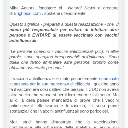
Mike Adams, fondatore di
Natural News
e creatore
di
Brighteon.com
, sostiene ulteriormente:
Questo significa - preparati a questa realizzazione - che
il
modo più responsabile per evitare di infettare altre
persone è EVITARE di essere vaccinato con vaccini
antinfluenzali
.
"Le persone ricevono i vaccini antinfluenzali [sic], in altre
parole, sono spargitori irresponsabili dell'influenza.
Sono
quelli che fanno ammalare altre persone, proprio come
abbiamo osservato per anni."
Il vaccino antinfluenzale è stato pesantemente
esaminato
in passato per la sua mancanza di efficacia
;
qualche anno
fa il vaccino era così cattivo che persino il CDC non aveva
altra scelta che scusarsi per il loro enorme fallimento.
Ma
al di là della palese mancanza di prove che i vaccini
antinfluenzali effettivamente funzionino, ci sono prove
sostanziali che i vaccini antinfluenzali sono pericolosi.
Molti studi hanno dimostrato che la vaccinazione
contribuisce alla diffusione della malattia e, ancor più