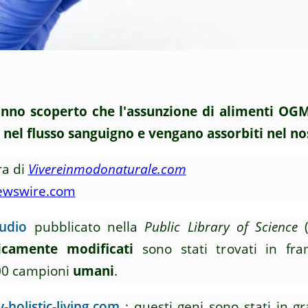
hanno scoperto che l'assunzione di alimenti OGM 
o nel flusso sanguigno e vengano assorbiti nel n
a di
Vivereinmodonaturale.com
ewswire.com
tudio
pubblicato nella
Public Library of Science
(
icamente modificati
sono stati trovati in f
000 campioni
umani
.
-holistic-living.com
: questi geni sono stati in gr