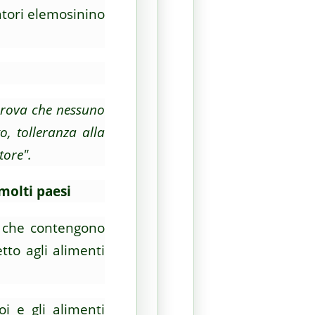
atori elemosinino
 prova che nessuno
, tolleranza alla
tore".
molti paesi
i che contengono
tto agli alimenti
i e gli alimenti