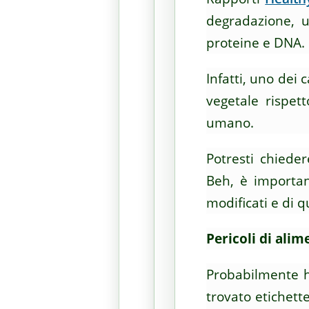
degradazione, u
proteine ​​e DNA.
Infatti, uno de
vegetale rispet
umano.
Potresti chiede
Beh, è ​​import
modificati e di q
Pericoli di ali
Probabilmente h
trovato etichett