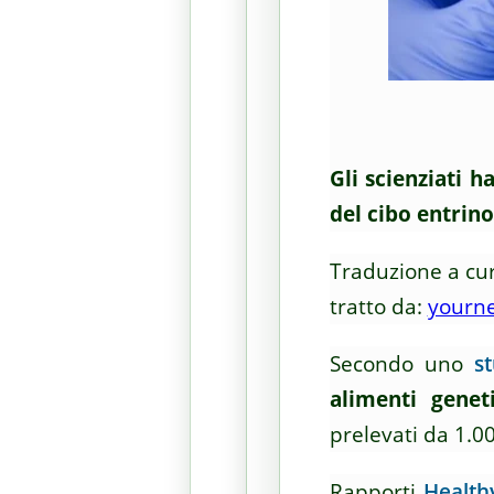
Gli scienziati 
del cibo entrin
Traduzione a cur
tratto da:
yourn
Secondo uno
s
alimenti genet
prelevati da 1.
Rapporti
Healthy