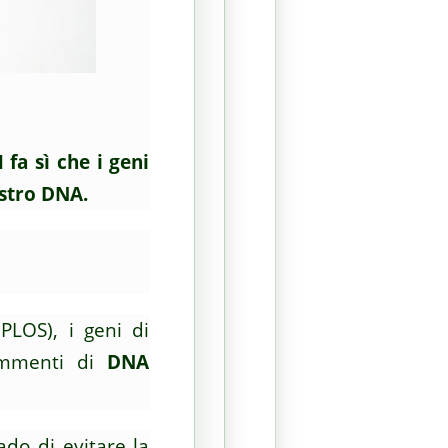
fa sì che i geni
ostro DNA.
PLOS), i geni di
rammenti di
DNA
ado di evitare la