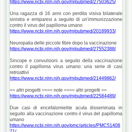
https://www.ncbi.nlm.nih.gov/m/pubmed/27503625/
Una ragazza di 16 anni con perdita visiva bilaterale
sinistra e emiparesi a seguito di un'immunizzazione
contro il virus del papilloma umano
https://www.ncbi.nlm.nih.gov/m/pubmed/20189933/
Neuropatia delle piccole fibre dopo la vaccinazione
https://www.ncbi.nlm.nih.gov/m/pubmed/27552388/
Sincope e convulsioni a seguito della vaccinazione
contro il papilloma virus umano: una serie di casi
retroattivi
https://www.ncbi.nlm.nih.gov/m/pubmed/21449862/
== altri progetti ==== note ==== altri progetti ==
https://www.ncbi.nlm.nih.gov/m/pubmed/22584489/
Due casi di encefalomielite acuta disseminata in
seguito alla vaccinazione contro il virus del papilloma
umano
https://www.ncbi.nlm.nih.gov/pmc/articles/PMC51408
71/