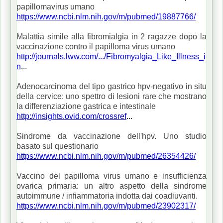
papillomavirus umano
https://www.ncbi.nlm.nih.gov/m/pubmed/19887766/
Malattia simile alla fibromialgia in 2 ragazze dopo la
vaccinazione contro il papilloma virus umano
http://journals.lww.com/.../Fibromyalgia_Like_Illness_i
n
...
Adenocarcinoma del tipo gastrico hpv-negativo in situ
della cervice: uno spettro di lesioni rare che mostrano
la differenziazione gastrica e intestinale
http://insights.ovid.com/crossref
...
Sindrome da vaccinazione dell'hpv. Uno studio
basato sul questionario
https://www.ncbi.nlm.nih.gov/m/pubmed/26354426/
Vaccino del papilloma virus umano e insufficienza
ovarica primaria: un altro aspetto della sindrome
autoimmune / infiammatoria indotta dai coadiuvanti.
https://www.ncbi.nlm.nih.gov/m/pubmed/23902317/