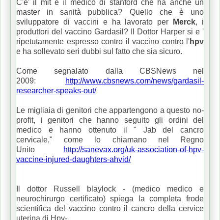
C'e' il mit e il medico di stanford che ha anche un
master in sanità pubblica? Quello che è uno
sviluppatore di vaccini e ha lavorato per
Merck
, i
produttori del vaccino Gardasil? Il Dottor Harper si e '
ripetutamente espresso contro il vaccino contro l'
hpv
e ha sollevato seri dubbi sul fatto che sia sicuro.
Come segnalato dalla CBSNews nel
2009:
http://www.cbsnews.com/news/gardasil-
researcher-speaks-out/
Le migliaia di genitori che appartengono a questo no-
profit, i genitori che hanno seguito gli ordini del
medico e hanno ottenuto il " Jab del cancro
cervicale," come lo chiamano nel Regno
Unito
http://sanevax.org/uk-association-of-hpv-
vaccine-injured-daughters-ahvid/
Il dottor Russell blaylock - (medico medico e
neurochirurgo certificato) spiega la completa frode
scientifica del vaccino contro il cancro della cervice
uterina di Hpv-