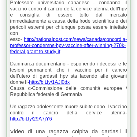
Professore universitario canadese - condanna il
vaccino contro il cancro della cervice uterina dell'hpv
e consiglia di essere tolto dal mercato
immediatamente a causa della frode scientifica e dei
pericoli estremi per chiunque possa essere iniettato
con
esso-
http://nationalpost.com/news/canada/concordia-
professor-condemns-hpv-vaccine-after-winning-270k-
federal-grant-to-study-it
Danimarca documentario - esponendo i decessi e le
lesioni permanenti che il vaccino per il cancro
dell'utero di gardasil hpv sta facendo alle giovani
donne lì-
http://bit.ly/1AJI0dx
Causa c-Commissione delle comunità europee /
Repubblica federale di Germania
Un ragazzo adolescente muore subito dopo il vaccino
contro il cancro della cervice uterina-
http://bit.ly/29A7jY6
Video di una ragazza colpita da gardasil il