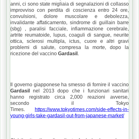
anni, ci sono state migliaia di segnalazioni di collasso
improvviso con perdita di coscienza entro 24 ore,
convulsioni, dolore muscolare e debolezza,
invalidante affaticamento, sindrome di guillain barre
(sbg) , paralisi facciale, infiammazione cerebrale,
artrite reumatoide, lupus, coaguli di sangue, neurite
ottica, sclerosi multipla, ictus, cuore e altri gravi
problemi di salute, compresa la morte, dopo la
ricezione del vaccino
Gardasil
.
Il governo giapponese ha smesso di fornire il vaccino
Gardasil
nel 2013 dopo che i funzionari sanitari
hanno registrato circa 2,000 reazioni avverse,
secondo il Tokyo
Times.
https://www.tokyotimes.com/side-effects-in-
young-girls-take-gardasil-out-from-japanese-market/