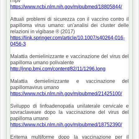
l'hpv
https://www.ncbi.nlm.nih.gov/m/pubmed/18805844/
Attuali problemi di sicurezza con il vaccino contro il
papilloma virus umano: un'analisi dei cluster delle
relazioni in vigibase ® (2017)
https://link.springer.com/article/10.1007/s40264-016-
0456-3
Malattia demielinizzante e vaccinazione del virus del
papilloma umano polivalente
http://jnnp.bmj.com/content/82/11/1296.long
Malattia demielinizzante e vaccinazione del
papillomavirus umano
https://www.ncbi.nlm.nih.gov/m/pubmed/21425100/
Sviluppo di linfoadenopatia unilaterale cervicale e
sovraclaveare dopo la vaccinazione del virus del
papilloma umano
https://www.ncbi.nlm.nih.gov/m/pubmed/18752390/
Eritema multiforme dopo la vaccinazione per il