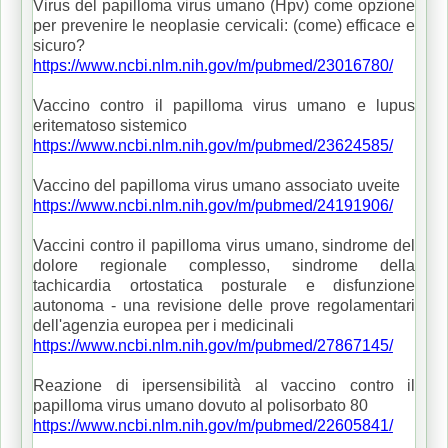
Virus del papilloma virus umano (Hpv) come opzione
per prevenire le neoplasie cervicali: (come) efficace e
sicuro?
https://www.ncbi.nlm.nih.gov/m/pubmed/23016780/
Vaccino contro il papilloma virus umano e lupus
eritematoso sistemico
https://www.ncbi.nlm.nih.gov/m/pubmed/23624585/
Vaccino del papilloma virus umano associato uveite
https://www.ncbi.nlm.nih.gov/m/pubmed/24191906/
Vaccini contro il papilloma virus umano, sindrome del
dolore regionale complesso, sindrome della
tachicardia ortostatica posturale e disfunzione
autonoma - una revisione delle prove regolamentari
dell'agenzia europea per i medicinali
https://www.ncbi.nlm.nih.gov/m/pubmed/27867145/
Reazione di ipersensibilità al vaccino contro il
papilloma virus umano dovuto al polisorbato 80
https://www.ncbi.nlm.nih.gov/m/pubmed/22605841/