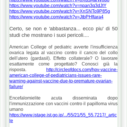
https://www.youtube.com/watch?v=npan3q3dJtY
https://www.youtube.com/watch?v=XnSNTo9P85g
https://www.youtube.com/watch?v=JtbPHftara4
Certo, se non e 'abbastanza... ecco piu' di 50
studi che mostrano i suoi pericoli....
American College of pediatric avverte l'insufficienza
ovarica legata al vaccino contro il cancro del collo
dell'utero (gardasil). Effetto collaterale? O lavorare
esattamente come progettato? Conosci già la
risposta.
http://circleofdocs.com/hpv-vaccine-
american-college-of-pediatricians-issues-rare-
warning-against-vaccine-due-to-premature-ovarian-
failure/
Encefalomielite acuta disseminata dopo
l'immunizzazione con vaccini contro il papilloma virus
umano
https://www.jstage.jst.go.jp/.../55/21/55_55.7217/_artic
le