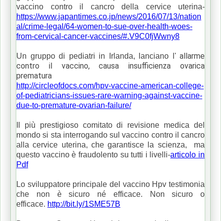
vaccino contro il cancro della cervice uterina-
https://www.japantimes.co.jp/news/2016/07/13/nation
al/crime-legal/64-women-to-sue-over-health-woes-
from-cervical-cancer-vaccines/#.V9C0fjWwny8
allarme
Un gruppo di pediatri in Irlanda, lanciano l'
contro il vaccino, causa insufficienza ovarica
prematura
http://circleofdocs.com/hpv-vaccine-american-college-
of-pediatricians-issues-rare-warning-against-vaccine-
due-to-premature-ovarian-failure/
Il più prestigioso comitato di revisione medica del
mondo si sta interrogando sul vaccino contro il cancro
alla cervice uterina, che garantisce la scienza, ma
questo vaccino è fraudolento su tutti i livelli-
articolo in
Pdf
Lo sviluppatore principale del vaccino Hpv testimonia
che non è sicuro né efficace. Non sicuro o
efficace.
http://bit.ly/1SME57B