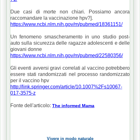
Due casi di morte non chiari. Possiamo ancora
raccomandare la vaccinazione hpv?].
https://www.ncbi.nlm.nih.gov/m/pubmed/18361151/
Un fenomeno smascheramento in uno studio post-
auto sulla sicurezza delle ragazze adolescenti e delle
giovani donne
https://www.ncbi.nlm.nih.gov/m/pubmed/22580356/
Gli eventi avversi gravi correlati al vaccino potrebbero
essere stati randomizzati nel processo randomizzato
per il vaccino hpv
http://link.springer.com/article/10.1007%2Fs10067-
017-3575-z
Fonte dell'articolo:
The informed Mama
Vivere in modo naturale