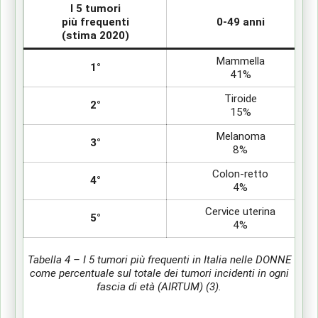
I 5 tumori
più frequenti
0-49 anni
(stima 2020)
Mammella
1°
41%
Tiroide
2°
15%
Melanoma
3°
8%
Colon-retto
4°
4%
Cervice uterina
5°
4%
Tabella 4 – I 5 tumori più frequenti in Italia nelle DONNE
come percentuale sul totale dei tumori incidenti in ogni
fascia di età (AIRTUM) (3).