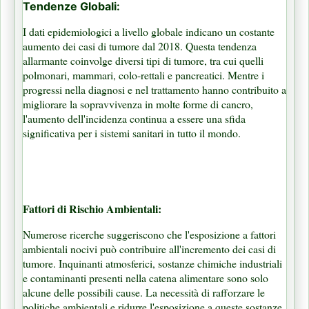
Tendenze Globali:
I dati epidemiologici a livello globale indicano un costante
aumento dei casi di tumore dal 2018. Questa tendenza
allarmante coinvolge diversi tipi di tumore, tra cui quelli
polmonari, mammari, colo-rettali e pancreatici. Mentre i
progressi nella diagnosi e nel trattamento hanno contribuito a
migliorare la sopravvivenza in molte forme di cancro,
l'aumento dell'incidenza continua a essere una sfida
significativa per i sistemi sanitari in tutto il mondo.
Fattori di Rischio Ambientali:
Numerose ricerche suggeriscono che l'esposizione a fattori
ambientali nocivi può contribuire all'incremento dei casi di
tumore. Inquinanti atmosferici, sostanze chimiche industriali
e contaminanti presenti nella catena alimentare sono solo
alcune delle possibili cause. La necessità di rafforzare le
politiche ambientali e ridurre l'esposizione a queste sostanze