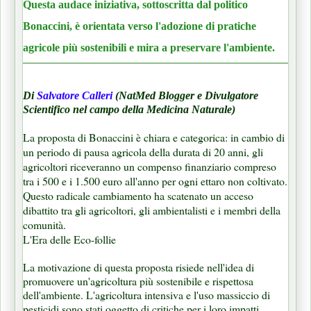
Questa audace iniziativa, sottoscritta dal politico
Bonaccini, è orientata verso l'adozione di pratiche
agricole più sostenibili e mira a preservare l'ambiente.
Di
Salvatore Calleri
(NatMed Blogger e Divulgatore
Scientifico nel campo della Medicina Naturale)
La proposta di Bonaccini è chiara e categorica: in cambio di
un periodo di pausa agricola della durata di 20 anni, gli
agricoltori riceveranno un compenso finanziario compreso
tra i 500 e i 1.500 euro all'anno per ogni ettaro non coltivato.
Questo radicale cambiamento ha scatenato un acceso
dibattito tra gli agricoltori, gli ambientalisti e i membri della
comunità.
L'Era delle Eco-follie
La motivazione di questa proposta risiede nell'idea di
promuovere un'agricoltura più sostenibile e rispettosa
dell'ambiente. L'agricoltura intensiva e l'uso massiccio di
pesticidi sono stati oggetto di critiche per i loro impatti