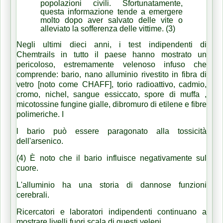
popolazioni civili.
Sfortunatamente,
questa informazione tende a emergere
molto dopo aver salvato delle vite o
alleviato la sofferenza delle vittime. (3)
Negli ultimi dieci anni, i test indipendenti di
Chemtrails in tutto il paese hanno mostrato un
pericoloso, estremamente velenoso infuso che
comprende: bario, nano alluminio rivestito in fibra di
vetro [noto come CHAFF], torio radioattivo, cadmio,
cromo, nichel, sangue essiccato, spore di muffa ,
micotossine fungine gialle, dibromuro di etilene e fibre
polimeriche.
I
l bario può essere paragonato alla tossicità
dell'arsenico.
(4) È noto che il bario influisce negativamente sul
cuore.
L'alluminio ha una storia di dannose funzioni
cerebrali.
Ricercatori e laboratori indipendenti continuano a
mostrare livelli fuori scala di questi veleni.