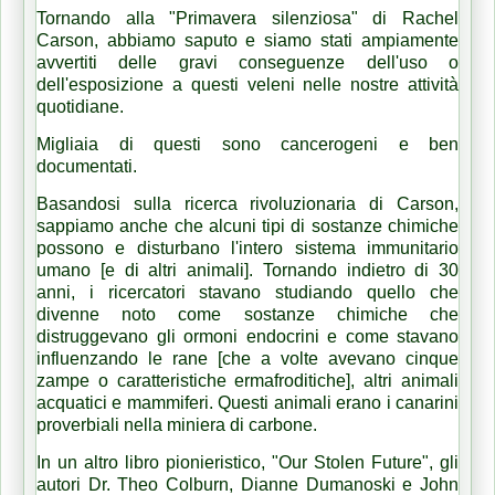
Tornando alla "Primavera silenziosa" di Rachel
Carson, abbiamo saputo e siamo stati ampiamente
avvertiti delle gravi conseguenze dell'uso o
dell'esposizione a questi veleni nelle nostre attività
quotidiane.
Migliaia di questi sono cancerogeni e ben
documentati.
Basandosi sulla ricerca rivoluzionaria di Carson,
sappiamo anche che alcuni tipi di sostanze chimiche
possono e disturbano l'intero sistema immunitario
umano [e di altri animali].
Tornando indietro di 30
anni, i ricercatori stavano studiando quello che
divenne noto come sostanze chimiche che
distruggevano gli ormoni endocrini e come stavano
influenzando le rane [che a volte avevano cinque
zampe o caratteristiche ermafroditiche], altri animali
acquatici e mammiferi.
Questi animali erano i canarini
proverbiali nella miniera di carbone.
In un altro libro pionieristico, "Our Stolen Future", gli
autori Dr. Theo Colburn, Dianne Dumanoski e John