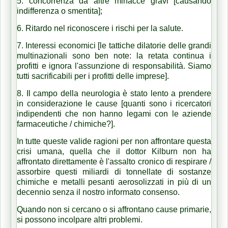
5. concorrenza da altre minacce gravi [causando
indifferenza o smentita];
6. Ritardo nel riconoscere i rischi per la salute.
7. Interessi economici [le tattiche dilatorie delle grandi
multinazionali sono ben note: la retata continua i
profitti e ignora l'assunzione di responsabilità. Siamo
tutti sacrificabili per i profitti delle imprese].
8. Il campo della neurologia è stato lento a prendere
in considerazione le cause [quanti sono i ricercatori
indipendenti che non hanno legami con le aziende
farmaceutiche / chimiche?].
In tutte queste valide ragioni per non affrontare questa
crisi umana, quella che il dottor Kilburn non ha
affrontato direttamente è l'assalto cronico di respirare /
assorbire questi miliardi di tonnellate di sostanze
chimiche e metalli pesanti aerosolizzati in più di un
decennio senza il nostro informato consenso.
Quando non si cercano o si affrontano cause primarie,
si possono incolpare altri problemi.