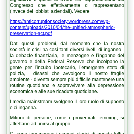
Congresso che effettivamente ci rappresentano
(invece dei lobbisti aziendali).
Vedere:
https://anticorruptionsociety.wordpress.com/wp-
content/uploads/2010/04/the-unified-atmospheric-
preservation-act.pdf
Dati questi problemi, dal momento che la nostra
società in crisi ha così tanti diversi livelli di inganno -
la debacle finanziaria, le menzogne ​​e l'inganno del
governo e della Federal Reserve che incolpano la
gente per l'incubo ipotecario, l'emergente stato di
polizia, i disastri che avvolgono il nostro fragile
ambiente - diventa sempre più difficile mantenere una
routine quotidiana e sopravvivere alla depressione
economica e alle sue ricadute quotidiane.
I media mainstream svolgono il loro ruolo di supporto
e ci inganna.
Milioni di persone, come i proverbiali lemming, si
affrettano ad unirsi al gruppo.
Ci sono innumerevoli esempi storici di questa follia