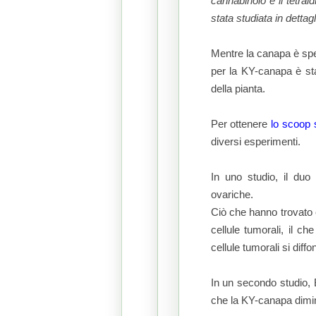
cannabinolo e il tetra
stata studiata in dettagl
Mentre la canapa è spes
per la KY-canapa è sta
della pianta.
Per ottenere
lo scoop 
diversi esperimenti.
In uno studio, il duo 
ovariche.
Ciò che hanno trovato è
cellule tumorali, il c
cellule tumorali si diffo
In un secondo studio, B
che la KY-canapa dimin