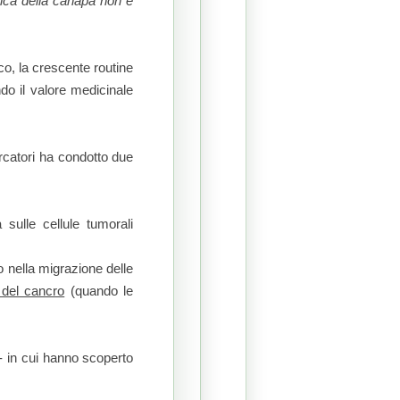
utica della canapa non è
co, la crescente routine
do il valore medicinale
ercatori ha condotto due
 sulle cellule tumorali
o nella migrazione delle
 del cancro
(quando le
 - in cui hanno scoperto