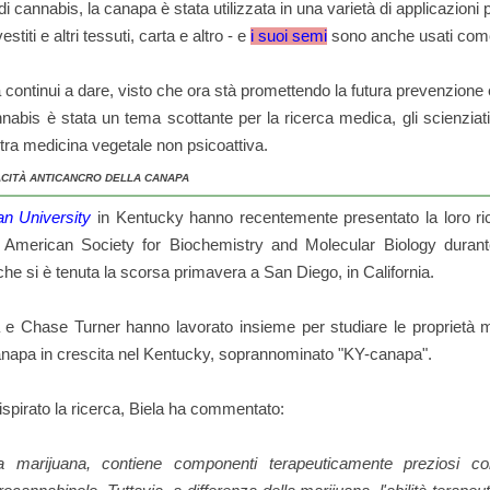
i cannabis, la canapa è stata utilizzata in una varietà di applicazioni p
stiti e altri tessuti, carta e altro - e
i suoi semi
sono anche usati come
 continui a dare, visto che ora stà promettendo la futura prevenzione
nnabis è stata un tema scottante per la ricerca medica, gli scienzia
tra medicina vegetale non psicoattiva.
CITÀ ANTICANCRO DELLA CANAPA
an University
in Kentucky hanno recentemente presentato la loro ric
a American Society for Biochemistry and Molecular Biology durant
he si è tenuta la scorsa primavera a San Diego, in California.
a e Chase Turner hanno lavorato insieme per studiare le proprietà me
canapa in crescita nel Kentucky, soprannominato "KY-canapa".
ispirato la ricerca, Biela ha commentato:
marijuana, contiene componenti terapeuticamente preziosi com