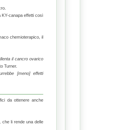
cro.
a KY-canapa effetti così
aco chemioterapico, il
llenta il cancro ovarico
to Turner.
rrebbe [meno] effetti
fici da ottenere anche
, che li rende una delle