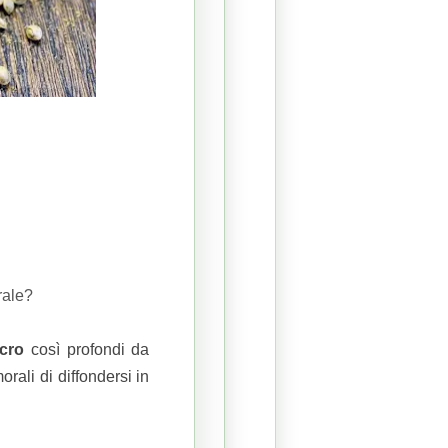
rale?
ncro
così profondi da
rali di diffondersi in