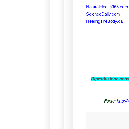
NaturalHealth365.com
ScienceDaily.com
HealingTheBody.ca
Riproduzione conse
Fonte
:
http:/