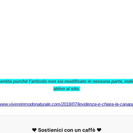
ntita purché l'articolo non sia modificato in nessuna parte, indi
attivo al sito.
/www.vivereinmodonaturale.com/2018/07/levidenza-e-chiara-la-canapa
❤️ Sostienici con un caffè ❤️