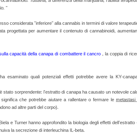
idrocannabinolo.
Tuttavia, a differenza della marijuana, l'abilità terape
io.
"
so considerata "inferiore" alla cannabis in termini di valore terapeuti
ta progettata per aumentare il contenuto di cannabinoidi, aumentan
sulla capacità della canapa di combattere il cancro
, la coppia di ric
ha esaminato quali potenziali effetti potrebbe avere la KY-canapa
 stato sorprendente: l'estratto di canapa ha causato un notevole cal
he significa che potrebbe aiutare a rallentare o fermare le
metastasi
ndono ad altre parti del corpo).
iela e Turner hanno approfondito la biologia degli effetti dell'estratto
uiva la secrezione di interleuchina IL-beta.