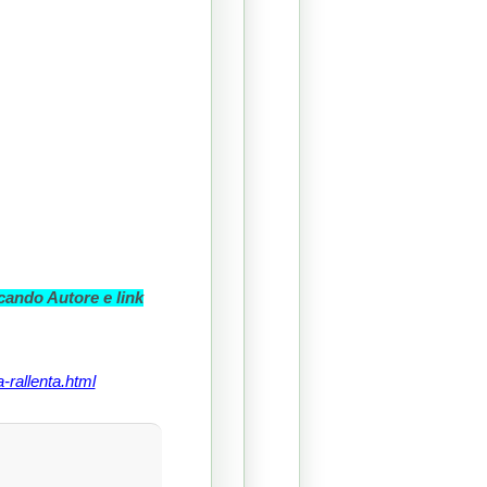
cando Autore e link
-rallenta.html