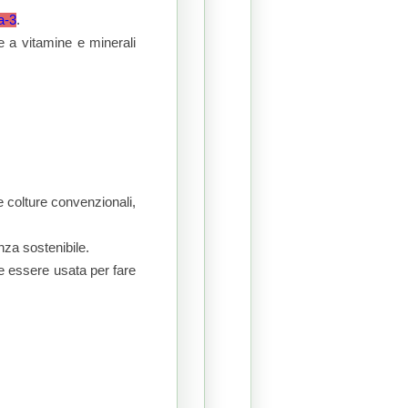
a-3
.
me a vitamine e minerali
e colture convenzionali,
nza sostenibile.
he essere usata per fare