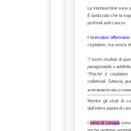
Le interleuchine sono 
È ipotizzato che la sop
profondi anti-cancro.
I ricercatori affermano
cisplatino, ma senza effe
"
I nostri risultati di 
paragonabile o addiritt
"
Poiché il cisplatino
collaterali.
Tuttavia, qu
ALTRI BENEFICI DELLA CANA
Mentre gli studi di c
dall'intera pianta di ca
I
semi di canapa
son
poche proteine ​​vegeta