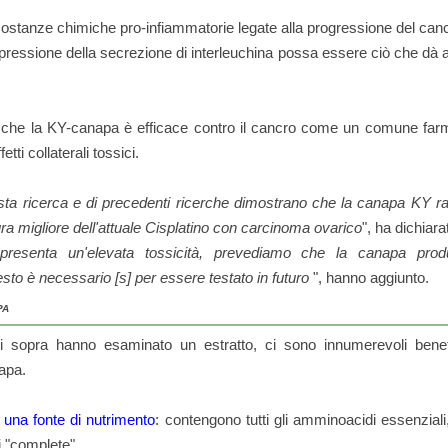
sostanze chimiche pro-infiammatorie legate alla progressione del can
pressione della secrezione di interleuchina possa essere ciò che dà 
che la KY-canapa è efficace contro il cancro come un comune farm
tti collaterali tossici.
questa ricerca e di precedenti ricerche dimostrano che la canapa KY ra
ura migliore dell'attuale Cisplatino con carcinoma ovarico
", ha dichiara
 presenta un'elevata tossicità, prevediamo che la canapa produ
esto è necessario [s] per essere testato in futuro
", hanno aggiunto.
PA
ui sopra hanno esaminato un estratto, ci sono innumerevoli bene
napa.
o
una fonte di nutrimento
: contengono tutti gli amminoacidi essenziali
li "complete".