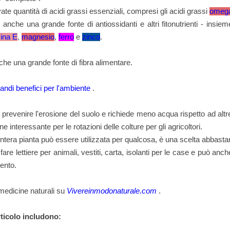
ate quantità di acidi grassi essenziali, compresi gli acidi grassi
omeg
nche una grande fonte di antiossidanti e altri fitonutrienti - insie
ina E
,
magnesio
,
ferro
e
zinco
.
he una grande fonte di fibra alimentare.
andi benefici per l'ambiente
.
 a prevenire l'erosione del suolo e richiede meno acqua rispetto ad altr
ne interessante per le rotazioni delle colture per gli agricoltori.
ntera pianta può essere utilizzata per qualcosa, è una scelta abbasta
are lettiere per animali, vestiti, carta, isolanti per le case e può anc
ento.
 medicine naturali su
Vivereinmodonaturale.com
.
rticolo includono: