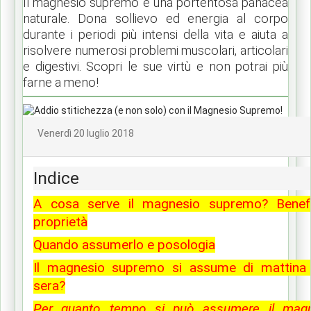
Il magnesio supremo è una portentosa panacea
naturale. Dona sollievo ed energia al corpo
durante i periodi più intensi della vita e aiuta a
risolvere numerosi problemi muscolari, articolari
e digestivi. Scopri le sue virtù e non potrai più
farne a meno!
Venerdì 20 luglio 2018
Indice
A cosa serve il magnesio supremo? Benefi
proprietà
Quando assumerlo e posologia
Il magnesio supremo si assume di mattina
sera?
Per quanto tempo si può assumere il magn