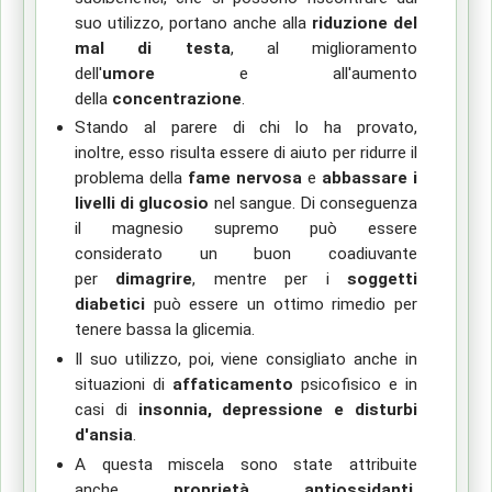
suo utilizzo,
portano anche al
la
riduzione del
mal di testa
,
a
l miglioramento
dell'
umore
e
al
l'aumento
della
concentrazione
.
Stando al parere di chi l
o
ha provato
,
inoltre,
esso
risulta essere di
aiut
o
per
ridurre il
problema della
fame nervosa
e
abbassare i
livelli di glucosio
nel sangue.
Di conseguenza
il magnesio supremo
può essere
considerato
un buon coadiuvante
per
dimagrire
,
mentre per i
soggetti
diabetici
può essere un ottimo rimedio per
tenere bassa la glicemia.
Il suo
utilizzo
, poi,
viene consigliato
anche
in
situazioni di
affaticamento
psicofisico
e
in
casi di
insonnia, depressione e disturbi
d'ansia
.
A questa miscela sono state attribuite
anche
proprietà antiossidanti,