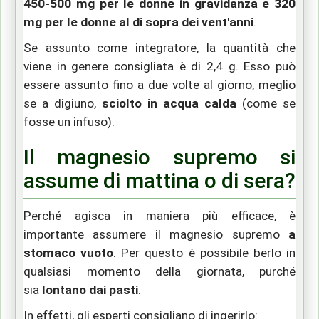
450-500 mg per le donne in gravidanza e 320
mg per le donne al di sopra dei vent'anni
.
Se assunto come integratore
,
la quantità che
viene in genere consigliata è di 2,4 g.
Esso p
uò
essere
assunto
fino a due volte al giorno, meglio
se a digiuno
,
sciolto in acqua calda
(come se
fosse un infuso)
.
Il magnesio supremo si
assume di mattina o di sera?
Perché agisca in maniera più efficace, è
importante assumere il magnesio supremo
a
stomaco vuoto
. Per questo è possibile berlo in
qualsiasi momento della giornata, purché
sia
lontano dai pasti
.
In effetti, gli esperti consigliano di ingerirlo: