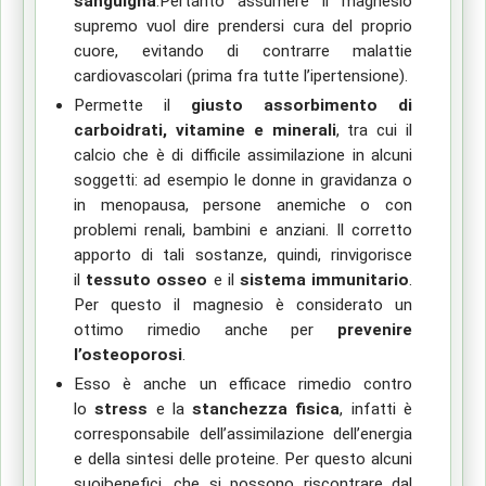
sanguigna
.
Pertanto assumere il magnesio
supremo vuol dire prendersi cura del proprio
cuore, evitando di contrarre malattie
cardiovascolari (prima fra tutte l’ipertensione).
Permette
il
giusto assorbimento di
carboidrati, vitamine e minerali
,
tra cui il
calcio che è di difficile assimilazione in alcuni
soggetti: ad esempio le donne in gravidanza o
in menopausa, persone anemiche o con
problemi renali, bambini e anziani. Il corretto
apporto di tali sostanze, quindi, rinvigorisce
il
tessuto osseo
e il
sistema immunitario
.
Per questo il magnesio è considerato un
ottimo rimedio anche per
prevenire
l’osteoporosi
.
Esso
è
anche
un efficace rimedio contro
lo
stress
e la
stanchezza fisica
, infatti è
corresponsabile dell’assimilazione dell’energia
e della sintesi delle proteine
.
Per questo alcuni
suoi
benefici,
che
si possono riscontrare dal