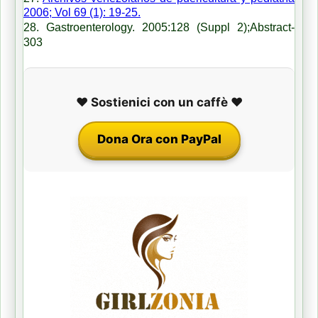
2006; Vol 69 (1): 19-25.
28. Gastroenterology. 2005:128 (Suppl 2);Abstract-
303
❤️ Sostienici con un caffè ❤️
Dona Ora con PayPal