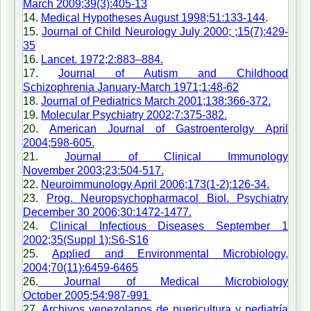
March 2009;39(3):405-13
14.
Medical Hypotheses August 1998;51:133-144
.
15.
Journal of Child Neurology July 2000; ;15(7):429-
35
16.
Lancet. 1972;2:883–884.
17.
Journal of Autism and Childhood
Schizophrenia January-March 1971;1:48-62
18.
Journal of Pediatrics March 2001;138:366-372.
19.
Molecular Psychiatry 2002;7:375-382.
20.
American Journal of Gastroenterolgy April
2004;598-605.
21.
Journal of Clinical Immunology
November 2003;23:504-517.
22.
Neuroimmunology April 2006;173(1-2):126-34.
23.
Prog. Neuropsychopharmacol Biol. Psychiatry
December 30 2006;30:1472-1477.
24.
Clinical Infectious Diseases September 1
2002;35(Suppl 1):S6-S16
25.
Applied and Environmental Microbiology,
2004;70(11):6459-6465
26.
Journal of Medical Microbiology
October 2005;54:987-991
27.
Archivos venezolanos de puericultura y pediatría