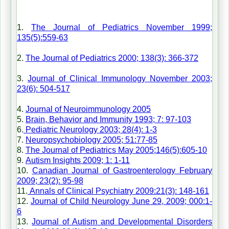
1.
The Journal of Pediatrics November 1999;
135(5):559-63
2.
The Journal of Pediatrics 2000; 138(3): 366-372
3.
Journal of Clinical Immunology November 2003;
23(6): 504-517
4.
Journal of Neuroimmunology 2005
5.
Brain, Behavior and Immunity 1993; 7: 97-103
6.
Pediatric Neurology 2003; 28(4): 1-3
7.
Neuropsychobiology 2005; 51:77-85
8.
The Journal of Pediatrics May 2005;146(5):605-10
9.
Autism Insights 2009; 1: 1-11
10.
Canadian Journal of Gastroenterology February
2009; 23(2): 95-98
11.
Annals of Clinical Psychiatry 2009:21(3): 148-161
12.
Journal of Child Neurology June 29, 2009; 000:1-
6
13.
Journal of Autism and Developmental Disorders