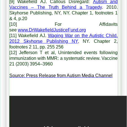
[9] Wakefield AJ. Callous Disregard:
Autism and
Vaccines – The Truth Behind a Tragedy
. 2010.
Skyhorse Publishing, NY, NY. Chapter 1, footnotes 1
& 4, p.20
[10] For Affidavits
see
www.DrWakefieldJusticeFund.org
[11] Wakefield AJ.
Waging War on the Autistic Child.
2012 Skyhorse Publishing NY
, NY. Chapter 2,
footnotes 2 11, pp. 255 256
[12] Jefferson T et al, Unintended events following
immunization with MMR: a systematic review. Vaccine
21 (2003) 3954–3960
Source: Press Release from Autism Media Channel