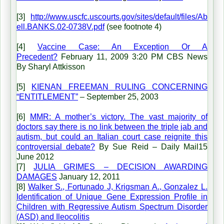
[3]
http://www.uscfc.uscourts.gov/sites/default/files/Ab
ell.BANKS.02-0738V.pdf
(see footnote 4)
[4]
Vaccine Case: An Exception Or A
Precedent?
February 11, 2009 3:20 PM CBS News
By Sharyl Attkisson
[5]
KIENAN FREEMAN RULING CONCERNING
“ENTITLEMENT”
– September 25, 2003
[6]
MMR: A mother’s victory. The vast majority of
doctors say there is no link between the triple jab and
autism, but could an Italian court case reignite this
controversial debate?
By Sue Reid – Daily Mail15
June 2012
[7]
JULIA GRIMES – DECISION AWARDING
DAMAGES
January 12, 2011
[8]
Walker S., Fortunado J, Krigsman A., Gonzalez L.
Identification of Unique Gene Expression Profile in
Children with Regressive Autism Spectrum Disorder
(ASD) and Ileocolitis