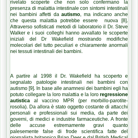
rivelato scoperte che non solo confermano la
presenza di malattia intestinale con sintomi intestinali
nei bambini affetti da
autismo
, ma indicano anche
che questa malattia potrebbe essere nuova [8].
Attraverso sofisticati metodi di laboratorio il Dr. Steve
Walker e i suoi colleghi hanno avvallato le scoperte
iniziali del Dr Wakefield mostrando modifiche
molecolari del tutto peculiari e chiaramente anormali
nei tessuti intestinali dei bambini.
A partire al 1998 il Dr. Wakefield ha scoperto e
segnalato patologie intestinali nei bambini con
autismo [9]. In base alle anamnesi dei bambini egli ha
potuto collegare la loro malattia e la loro
regressione
autistica
al vaccino MPR (per morbillo-parotite-
rosolia). Da allora è stato oggetto costante di attacchi
personali e professionali sui media, da parte dei
governi, di medici e industrie farmaceutiche. A fronte
delle accuse estremamente gravi quanto
palesemente false di frode scientifica fatte del
giornalista britannico Brian Deer e dal British Medical