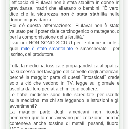
l'efficacia di Flulaval non è stata stabilita in donne in
gravidanza, madri che allattano o bambini. "È vero,
dice che la
sicurezza non è stata stabilita
nelle
donne in gravidanza.
Poi c'è questa affermazione: "Flulaval non è stato
valutato per il potenziale carcinogenico o mutageno, o
per la compromissione della fertilità."
I vaccini NON SONO SICURI per le donne incinte -
quel
mito è stato smantellato
e smascherato - per
iscritto, dal produttore.
Tutta la medicina tossica e propagandistica allopatica
ha successo nel lavaggio del cervello degli americani
perché la maggior parte di questi "intossicati" crede
solo a ciò che vedono in TV, legge sul giornale e
ascolta dal loro pediatra chimico-giocoliere.
Le fiabe mediche sono tutte screditate per iscritto
sulla medicina, ma chi sta leggendo le istruzioni e gli
avvertimenti?
La maggior parte degli americani non ricorda
nemmeno quello che avevano per colazione, perché
conteneva anche tossine di metalli pesanti, fluoro,