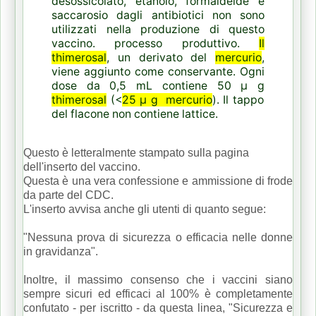
desossicolato, etanolo, formaldeide e
saccarosio dagli antibiotici non sono
utilizzati nella produzione di questo
vaccino. processo produttivo.
Il
thimerosal
, un derivato del
mercurio
,
viene aggiunto come conservante. Ogni
dose da 0,5 mL contiene 50 μ g
thimerosal
(<
25 μ g
mercurio
). Il tappo
del flacone non contiene lattice.
Questo è letteralmente stampato sulla pagina
dell'inserto del vaccino.
Questa è una vera confessione e ammissione di frode
da parte del CDC.
L'inserto avvisa anche gli utenti di quanto segue:
"Nessuna prova di sicurezza o efficacia nelle donne
in gravidanza".
Inoltre, il massimo consenso che i vaccini siano
sempre sicuri ed efficaci al 100% è completamente
confutato - per iscritto - da questa linea, "Sicurezza e