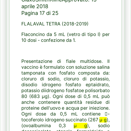
aprile 2018
Pagina 17 di 25
FLALAVAL TETRA (2018-2019)
Flaconcino da 5 mL (vetro di tipo I) per
10 dosi - confezione da 1.
Presentazione di fiale multidose. Il
vaccino è formulato con soluzione salina
tamponata con fosfato composta da:
cloruro di sodio, cloruro di potassio,
disodio idrogeno fosfato eptaidrato,
potassio diidrogeno fosfatoe polisorbato
80 (683 μg). Ogni dose di 0,5 mL può
anche contenere quantità residue di
proteine ​​dell'uovo e acqua per iniezione.
Ogni dose da 0,5 mL contiene -
tocoferolo idrogeno succinato (267
μ g
),
(ovoalbumina 0,3
μ g
), sodio