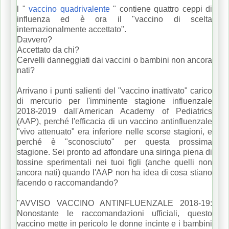
l "
vaccino quadrivalente
" contiene quattro ceppi di
influenza ed è ora il "vaccino di scelta
internazionalmente accettato".
Davvero?
Accettato da chi?
Cervelli danneggiati dai vaccini o bambini non ancora
nati?
Arrivano i punti salienti del "vaccino inattivato" carico
di mercurio per l'imminente stagione influenzale
2018-2019 dall'American Academy of Pediatrics
(AAP), perché l'efficacia di un vaccino antinfluenzale
"vivo attenuato" era inferiore nelle scorse stagioni, e
perché è "sconosciuto" per questa prossima
stagione.
Sei pronto ad affondare una siringa piena di
tossine sperimentali nei tuoi figli (anche quelli non
ancora nati) quando l'AAP non ha idea di cosa stiano
facendo o raccomandando?
"AVVISO VACCINO ANTINFLUENZALE 2018-19:
Nonostante le raccomandazioni ufficiali, questo
vaccino mette in pericolo le donne incinte e i bambini