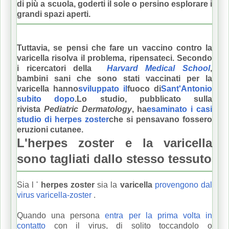
di più a scuola, goderti il sole o persino esplorare i
grandi spazi aperti.
Tuttavia, se pensi che fare un vaccino contro la
varicella risolva il problema, ripensateci.
Secondo
i ricercatori della
Harvard Medical School
,
bambini sani che sono stati vaccinati per la
varicella hanno
sviluppato il
fuoco di
Sant'Antonio
subito dopo
.
Lo studio, pubblicato sulla
rivista
Pediatric Dermatology
, ha
esaminato i casi
studio di herpes zoster
che si pensavano fossero
eruzioni cutanee.
L'herpes zoster e la varicella
sono tagliati dallo stesso tessuto
Sia l '
herpes zoster
sia la
varicella
provengono dal
virus varicella-zoster
.
Quando una persona
entra per la prima volta in
contatto
con il virus, di solito toccandolo o