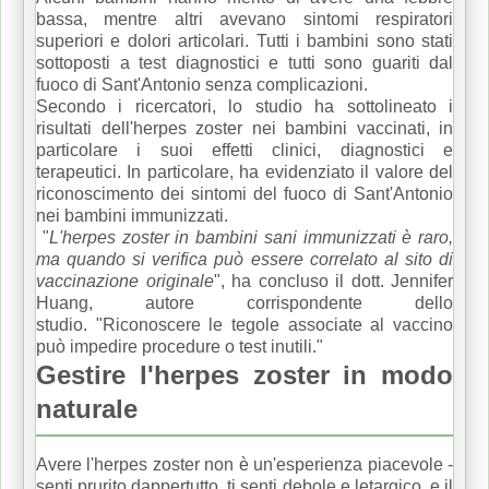
bassa, mentre altri avevano sintomi respiratori
superiori e dolori articolari.
Tutti i bambini sono stati
sottoposti a test diagnostici e tutti sono guariti dal
fuoco di Sant'Antonio senza complicazioni.
Secondo i ricercatori, lo studio ha sottolineato i
risultati dell'herpes zoster nei bambini vaccinati, in
particolare i suoi effetti clinici, diagnostici e
terapeutici.
In particolare, ha evidenziato il valore del
riconoscimento dei sintomi del fuoco di Sant'Antonio
nei bambini immunizzati.
"
L'herpes zoster in bambini sani immunizzati è raro,
ma quando si verifica può essere correlato al sito di
vaccinazione originale
", ha concluso il dott. Jennifer
Huang, autore corrispondente dello
studio.
"Riconoscere le tegole associate al vaccino
può impedire procedure o test inutili."
Gestire l'herpes zoster in modo
naturale
Avere l'herpes zoster non è un'esperienza piacevole -
senti prurito dappertutto, ti senti debole e letargico, e il