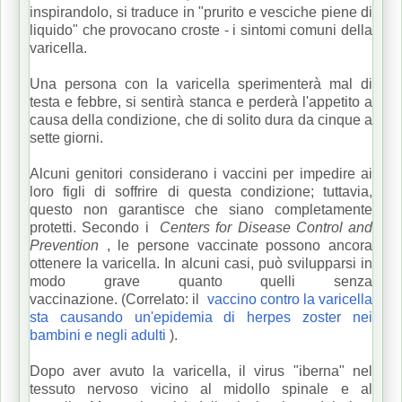
inspirandolo, si traduce in "prurito e vesciche piene di
liquido" che provocano croste - i sintomi comuni della
varicella.
Una persona con la varicella sperimenterà mal di
testa e febbre, si sentirà stanca e perderà l'appetito a
causa della condizione, che di solito dura da cinque a
sette giorni.
Alcuni genitori considerano i vaccini per impedire ai
loro figli di soffrire di questa condizione;
tuttavia,
questo non garantisce che siano completamente
protetti.
Secondo i
Centers for Disease Control and
Prevention
, le persone vaccinate possono ancora
ottenere la varicella.
In alcuni casi, può svilupparsi in
modo grave quanto quelli senza
vaccinazione.
(Correlato: il
vaccino contro la varicella
sta causando un'epidemia di herpes zoster nei
bambini e negli adulti
).
Dopo aver avuto la varicella, il virus "iberna" nel
tessuto nervoso vicino al midollo spinale e al