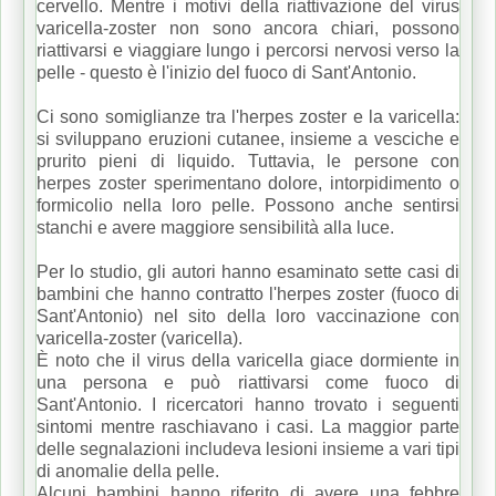
cervello.
Mentre i motivi della riattivazione del virus
varicella-zoster non sono ancora chiari, possono
riattivarsi e viaggiare lungo i percorsi nervosi verso la
pelle - questo è l'inizio del fuoco di Sant'Antonio.
Ci sono somiglianze tra l'herpes zoster e la varicella:
si sviluppano eruzioni cutanee, insieme a vesciche e
prurito pieni di liquido.
Tuttavia, le persone con
herpes zoster sperimentano dolore, intorpidimento o
formicolio nella loro pelle.
Possono anche sentirsi
stanchi e avere maggiore sensibilità alla luce.
Per lo studio, gli autori hanno esaminato sette casi di
bambini che hanno contratto l'herpes zoster (fuoco di
Sant'Antonio) nel sito della loro vaccinazione con
varicella-zoster (varicella).
È noto che il virus della varicella giace dormiente in
una persona e può riattivarsi come fuoco di
Sant'Antonio.
I ricercatori hanno trovato i seguenti
sintomi mentre raschiavano i casi.
La maggior parte
delle segnalazioni includeva lesioni insieme a vari tipi
di anomalie della pelle.
Alcuni bambini hanno riferito di avere una febbre