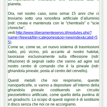
pianeta.
Ora, nel nostro caso, sono ormai 15 anni che ci
troviamo sotto una ionosfera artificiale d’alluminio
(ndr: creata e mantenuta con le “chemtrails” o “scie
chimiche”,
vedi:
http://www.liberamenteservo.it/modules.php?
name=News&file=categories&op=newindex&catid=5
5
).
Come se, come se, un nuovo sistema di trasmissioni
radio, più vicino, più accanto al nostro habitat,
lavorasse esclusivamente sulla riflessione (ndr:
rifrazione) di segnali radio che vanno ad agire sul
nostro centro di comando che è la pineale (ndr:
ghiandola pineale, posta al centro del cervello).
Questi metalli che noi respiriamo, queste
nanoparticelle, si vanno a depositare all’interno della
ghiandola pineale costituendo un circuito
piezoelettrico artificiale, come quello della puntina di
un giradischi. Lo scopo di questi signori è di sostituire
il disco senza che noi ce ne accorgiamo.