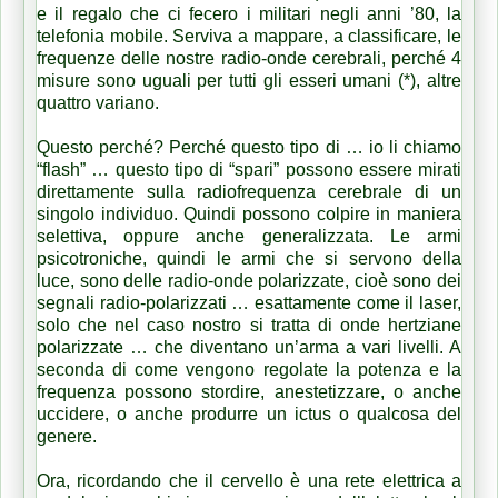
e il regalo che ci fecero i militari negli anni ’80, la
telefonia mobile. Serviva a mappare, a classificare, le
frequenze delle nostre radio-onde cerebrali, perché 4
misure sono uguali per tutti gli esseri umani (*), altre
quattro variano.
Questo perché? Perché questo tipo di … io li chiamo
“flash” … questo tipo di “spari” possono essere mirati
direttamente sulla radiofrequenza cerebrale di un
singolo individuo. Quindi possono colpire in maniera
selettiva, oppure anche generalizzata. Le armi
psicotroniche, quindi le armi che si servono della
luce, sono delle radio-onde polarizzate, cioè sono dei
segnali radio-polarizzati … esattamente come il laser,
solo che nel caso nostro si tratta di onde hertziane
polarizzate … che diventano un’arma a vari livelli. A
seconda di come vengono regolate la potenza e la
frequenza possono stordire, anestetizzare, o anche
uccidere, o anche produrre un ictus o qualcosa del
genere.
Ora, ricordando che il cervello è una rete elettrica a