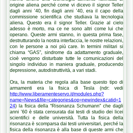
origine aliena perché come vi dicevo il signor Teller
dagli anni ’40, fin dagli anni ’40, era il capo della
commissione scientifica che studiava la tecnologia
aliena. Questo era il signor Teller. Grazie al cielo
adesso è morto, ma ce ne sono altri come lui che
operano. Queste armi stanno, in questa prima fase,
destrutturando la nostra interfaccia, le nostre relazioni,
con le persone a noi più care. In termini militari si
chiama “GAS”, sindrome da adattamento graduale,
cioè vengono disturbate tutte le comunicazioni del
singolo individuo in maniera graduale, producendo
depressione, autodistruttività, a vari stadi.
Ora, la materia che regola alla base questo tipo di
armamenti era la fisica di Tesla (ndr: vedi
http://www.liberamenteservo.it/modules.php?
name=News&file=categories&op=newindex&catid=1
24
) la fisica della “Risonanza Schumann” che dagli
anni ’60 è stata censurata dai testi di studio dei licei
scientifici e delle università. Tutta la fisica della
risonanza è scomparsa dai testi universitari, perché la
fisica della risonanza è alla base di queste armi che