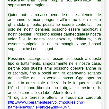
esclusivamente della propria sopravvivenza; ma
soprattutto non ragiona.
Quindi noi stiamo assorbendo le nostre antennine, le
antennine si ricompongono all’interno della nostra
ghiandola pineale, possiamo essere controllati non
solo nei nostri pensieri, possono essere modificati i
nostri pensieri. Possono essere danneggiate la nostra
volontà e la nostra coscienza e, addirittura, può
essere manipolata la nostra immaginazione, i nostri
sogni, anche i nostri sogni.
Possiamo accorgerci di essere sottoposti a questo
tipo di trattamento, singolarmente nelle nostre case,
perché oggi queste armi possono operare anche in
orizzontale, fino a pochi anni fa operavano soltanto
dal satellite dall’alto verso il basso. Oggi operano
anche in orizzontale utilizzando le frequenze dalla
RAI che hanno liberato con il digitale terrestre (ndr:
articolo correlato su LiberaMenteServo:
“Il digitale terrestre altera le frequenze cerebrali
http://www.liberamenteservo.it/modules.php?
name=News&file=article&sid=4047
),