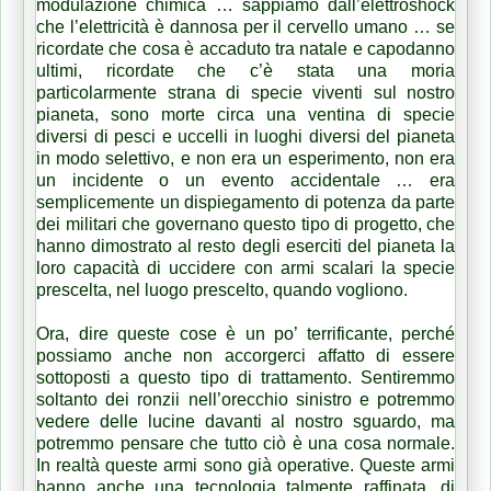
modulazione chimica … sappiamo dall’elettroshock
che l’elettricità è dannosa per il cervello umano … se
ricordate che cosa è accaduto tra natale e capodanno
ultimi, ricordate che c’è stata una moria
particolarmente strana di specie viventi sul nostro
pianeta, sono morte circa una ventina di specie
diversi di pesci e uccelli in luoghi diversi del pianeta
in modo selettivo, e non era un esperimento, non era
un incidente o un evento accidentale … era
semplicemente un dispiegamento di potenza da parte
dei militari che governano questo tipo di progetto, che
hanno dimostrato al resto degli eserciti del pianeta la
loro capacità di uccidere con armi scalari la specie
prescelta, nel luogo prescelto, quando vogliono.
Ora, dire queste cose è un po’ terrificante, perché
possiamo anche non accorgerci affatto di essere
sottoposti a questo tipo di trattamento. Sentiremmo
soltanto dei ronzii nell’orecchio sinistro e potremmo
vedere delle lucine davanti al nostro sguardo, ma
potremmo pensare che tutto ciò è una cosa normale.
In realtà queste armi sono già operative. Queste armi
hanno anche una tecnologia talmente raffinata, di