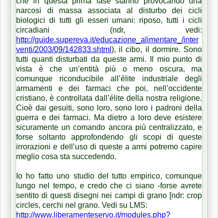
che in questa prima fase stanno provocando una
narcosi di massa associata al disturbo dei cicli
biologici di tutti gli esseri umani: riposo, tutti i cicli
circadiani (ndr, vedi:
http://guide.supereva.it/educazione_alimentare_/inter
venti/2003/09/142833.shtml
), il cibo, il dormire. Sono
tutti quanti disturbati da queste armi. Il mio punto di
vista è che un’entità più o meno oscura, ma
comunque riconducibile all’élite industriale degli
armamenti e dei farmaci che poi, nell’occidente
cristiano, è controllata dall’élite della nostra religione.
Cioè dai gesuiti, sono loro, sono loro i padroni della
guerra e dei farmaci. Ma dietro a loro deve esistere
sicuramente un comando ancora più centralizzato, e
forse soltanto approfondendo gli scopi di queste
irrorazioni e dell’uso di queste a armi potremo capire
meglio cosa sta succedendo.
Io ho fatto uno studio del tutto empirico, comunque
lungo nel tempo, e credo che ci siano -forse avrete
sentito di questi disegni nei campi di grano [ndr: crop
circles, cerchi nel grano. Vedi su LMS:
http://www.liberamenteservo.it/modules.php?