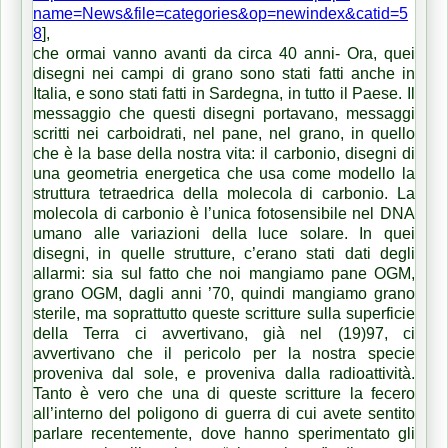
name=News&file=categories&op=newindex&catid=5
8
],
che ormai vanno avanti da circa 40 anni- Ora, quei
disegni nei campi di grano sono stati fatti anche in
Italia, e sono stati fatti in Sardegna, in tutto il Paese. Il
messaggio che questi disegni portavano, messaggi
scritti nei carboidrati, nel pane, nel grano, in quello
che è la base della nostra vita: il carbonio, disegni di
una geometria energetica che usa come modello la
struttura tetraedrica della molecola di carbonio. La
molecola di carbonio è l’unica fotosensibile nel DNA
umano alle variazioni della luce solare. In quei
disegni, in quelle strutture, c’erano stati dati degli
allarmi: sia sul fatto che noi mangiamo pane OGM,
grano OGM, dagli anni ’70, quindi mangiamo grano
sterile, ma soprattutto queste scritture sulla superficie
della Terra ci avvertivano, già nel (19)97, ci
avvertivano che il pericolo per la nostra specie
proveniva dal sole, e proveniva dalla radioattività.
Tanto è vero che una di queste scritture la fecero
all’interno del poligono di guerra di cui avete sentito
parlare recentemente, dove hanno sperimentato gli