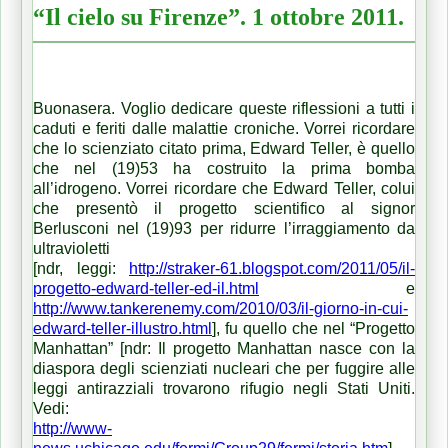
“Il cielo su Firenze”. 1 ottobre 2011.
Buonasera. Voglio dedicare queste riflessioni a tutti i
caduti e feriti dalle malattie croniche. Vorrei ricordare
che lo scienziato citato prima, Edward Teller, è quello
che nel (19)53 ha costruito la prima bomba
all’idrogeno. Vorrei ricordare che Edward Teller, colui
che presentò il progetto scientifico al signor
Berlusconi nel (19)93 per ridurre l’irraggiamento da
ultravioletti
[ndr, leggi:
http://straker-61.blogspot.com/2011/05/il-
progetto-edward-teller-ed-il.html
e
http://www.tankerenemy.com/2010/03/il-giorno-in-cui-
edward-teller-illustro.html
], fu quello che nel “Progetto
Manhattan” [ndr: Il progetto Manhattan nasce con la
diaspora degli scienziati nucleari che per fuggire alle
leggi antirazziali trovarono rifugio negli Stati Uniti.
Vedi:
http://www-