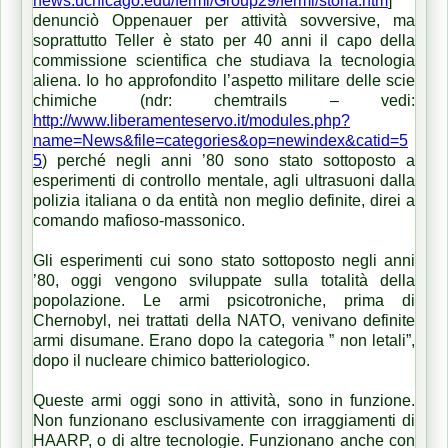
news.uchicago.edu/fermi/Group29/fermi/storia.htm
]
denunciò Oppenauer per attività sovversive, ma
soprattutto Teller è stato per 40 anni il capo della
commissione scientifica che studiava la tecnologia
aliena. Io ho approfondito l’aspetto militare delle scie
chimiche (ndr: chemtrails – vedi:
http://www.liberamenteservo.it/modules.php?
name=News&file=categories&op=newindex&catid=5
5
) perché negli anni ’80 sono stato sottoposto a
esperimenti di controllo mentale, agli ultrasuoni dalla
polizia italiana o da entità non meglio definite, direi a
comando mafioso-massonico.
Gli esperimenti cui sono stato sottoposto negli anni
’80, oggi vengono sviluppate sulla totalità della
popolazione. Le armi psicotroniche, prima di
Chernobyl, nei trattati della NATO, venivano definite
armi disumane. Erano dopo la categoria ” non letali”,
dopo il nucleare chimico batteriologico.
Queste armi oggi sono in attività, sono in funzione.
Non funzionano esclusivamente con irraggiamenti di
HAARP, o di altre tecnologie. Funzionano anche con