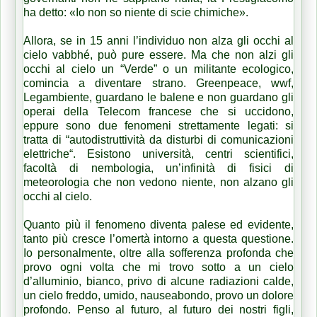
ha detto: «Io non so niente di scie chimiche».
Allora, se in 15 anni l’individuo non alza gli occhi al
cielo vabbhé, può pure essere. Ma che non alzi gli
occhi al cielo un “Verde” o un militante ecologico,
comincia a diventare strano. Greenpeace, wwf,
Legambiente, guardano le balene e non guardano gli
operai della Telecom francese che si uccidono,
eppure sono due fenomeni strettamente legati: si
tratta di “autodistruttività da disturbi di comunicazioni
elettriche“. Esistono università, centri scientifici,
facoltà di nembologia, un’infinità di fisici di
meteorologia che non vedono niente, non alzano gli
occhi al cielo.
Quanto più il fenomeno diventa palese ed evidente,
tanto più cresce l’omertà intorno a questa questione.
Io personalmente, oltre alla sofferenza profonda che
provo ogni volta che mi trovo sotto a un cielo
d’alluminio, bianco, privo di alcune radiazioni calde,
un cielo freddo, umido, nauseabondo, provo un dolore
profondo. Penso al futuro, al futuro dei nostri figli,