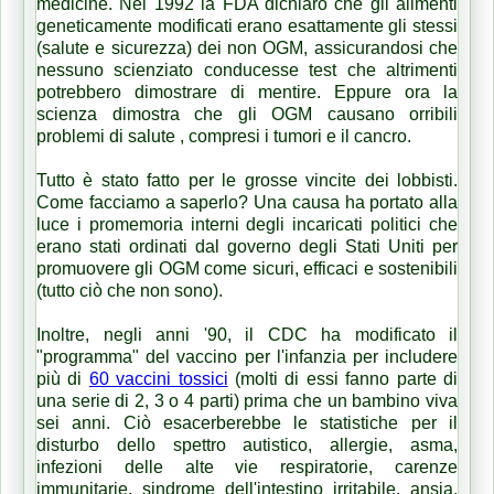
medicine. Nel 1992 la FDA dichiarò che gli alimenti
geneticamente modificati erano esattamente gli stessi
(salute e sicurezza) dei non OGM, assicurandosi che
nessuno scienziato conducesse test che altrimenti
potrebbero dimostrare di mentire. Eppure ora la
scienza dimostra che gli OGM causano orribili
problemi di salute , compresi i tumori e il cancro.
Tutto è stato fatto per le grosse vincite dei lobbisti.
Come facciamo a saperlo? Una causa ha portato alla
luce i promemoria interni degli incaricati politici che
erano stati ordinati dal governo degli Stati Uniti per
promuovere gli OGM come sicuri, efficaci e sostenibili
(tutto ciò che non sono).
Inoltre, negli anni '90, il CDC ha modificato il
"programma" del vaccino per l'infanzia per includere
più di
60 vaccini tossici
(molti di essi fanno parte di
una serie di 2, 3 o 4 parti) prima che un bambino viva
sei anni. Ciò esacerberebbe le statistiche per il
disturbo dello spettro autistico, allergie, asma,
infezioni delle alte vie respiratorie, carenze
immunitarie, sindrome dell'intestino irritabile, ansia,