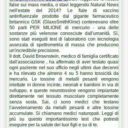
false sui mass media, o stavi leggendo Natural News
nell'estate del 2014? Le fiale di vaccino
antinfluenzale prodotte dal gigante farmaceutico
britannico GSK (GlaxoSmithKline) contenevano oltre
50 parti PER MILIONE di mercurio - una delle
sostanze più velenose conosciute dall'umanità. Sì,
sono stati eseguiti test di laboratorio con tecnologia
avanzata di spettrometria di massa che producono
un'incredibile precisione.
Il dott. David Brownstein, medico di famiglia certificato
dall'associazione , ha affermato di aver testato quasi
ogni paziente nel suo ufficio negli ultimi due decenni
e ha rilevato che almeno 4 su 5 hanno tossicità da
mercurio. Le tossine di metalli pesanti vengono
iniettate in donne incinte, neonati e bambini in via di
sviluppo, e queste neurotossine vengono impiantate
direttamente nel tessuto muscolare completamente
senza sosta. Sai, ci sono medici che testano
l'avvelenamento da metalli pesanti e altre tossine
accumulate. Si chiamano medici naturopati. Leggi di
più su questo importantissimo test che potresti
eseguire per la salute dei tuoi figli e su di te.