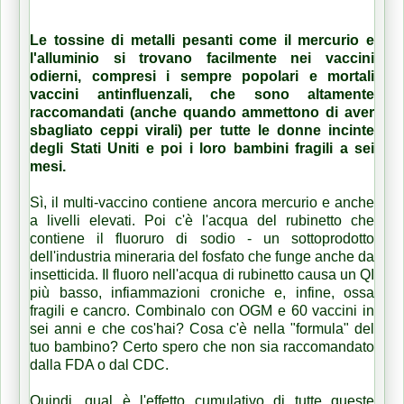
Le tossine di metalli pesanti come il mercurio e
l'alluminio si trovano facilmente nei vaccini
odierni, compresi i sempre popolari e mortali
vaccini antinfluenzali, che sono altamente
raccomandati (anche quando ammettono di aver
sbagliato ceppi virali) per tutte le donne incinte
degli Stati Uniti e poi i loro bambini fragili a sei
mesi.
Sì, il multi-vaccino contiene ancora mercurio e anche
a livelli elevati. Poi c'è l'acqua del rubinetto che
contiene il fluoruro di sodio - un sottoprodotto
dell'industria mineraria del fosfato che funge anche da
insetticida. Il fluoro nell'acqua di rubinetto causa un QI
più basso, infiammazioni croniche e, infine, ossa
fragili e cancro. Combinalo con OGM e 60 vaccini in
sei anni e che cos'hai? Cosa c'è nella "formula" del
tuo bambino? Certo spero che non sia raccomandato
dalla FDA o dal CDC.
Quindi, qual è l'effetto cumulativo di tutte queste