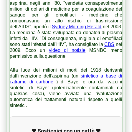
aspirina, negli anni '80, "vendette consapevolmente
milioni di dollari di medicine per la coagulazione del
sangue per gli emofiliaci - medicine che
comportavano un alto rischio di trasmissione
dell'AIDS", riportò il
Sydney Morning Herald
nel 2003.
La medicina è stata sviluppata da donatori di plasma
infetti da HIV.
"Di conseguenza, migliaia di emofiliaci
sono stati infettati dall'HIV", ha
consigliato la
CBS
nel
2009. Ecco un
video di notizie
MSNBC meno
permissivo
sulla questione.
Alla luce dei milioni di morti del 1918 derivanti
dall'invenzione dell'aspirina (un
sintetico a base di
catrame di carbone
) di Bayer e ora dai vaccini
sintetici di Bayer (potenzialmente contaminati da
qualsiasi cosa), viene avviata una rivalutazione
automatica dei trattamenti naturali rispetto a quelli
sintetici.
❤️ Sostienici con un caffè ❤️