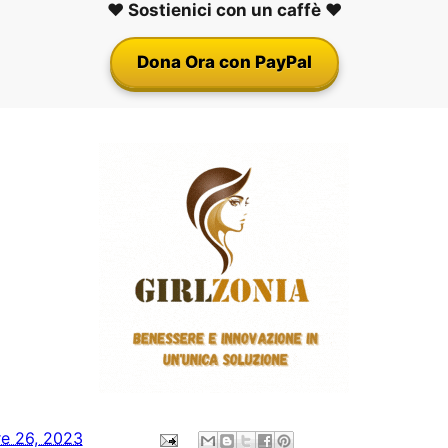
❤️ Sostienici con un caffè ❤️
Dona Ora con PayPal
re 26, 2023