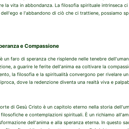
re la vita in abbondanza. La filosofia spirituale intrinseca c
 dell'ego e l'abbandono di ciò che ci trattiene, possiamo s
Speranza e Compassione
ù è un faro di speranza che risplende nelle tenebre dell'umani
ione, a guarire le ferite dell'anima ea coltivare la compassio
nto, la filosofia e la spiritualità convergono per rivelare 
proca, dove la redenzione diventa una realtà viva e palpab
orte di Gesù Cristo è un capitolo eterno nella storia dell'u
i filosofiche e contemplazioni spirituali. È un richiamo all'amo
sformazione dell'anima e alla speranza eterna. In questo sacr