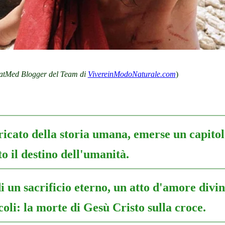
NatMed Blogger del Team di
VivereinModoNaturale.com
)
tricato della storia umana, emerse un capito
o il destino dell'umanità.
di un sacrificio eterno, un atto d'amore divi
coli: la morte di Gesù Cristo sulla croce.