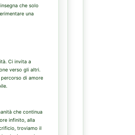
i insegna che solo
perimentare una
tà. Ci invita a
ne verso gli altri.
un percorso di amore
ile.
manità che continua
re infinito, alla
ificio, troviamo il