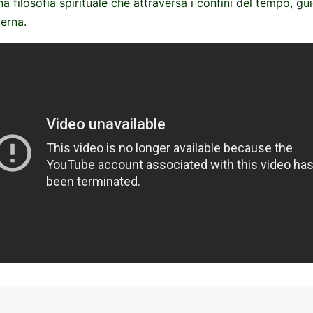
a filosofia spirituale che attraversa i confini del tempo, gu
terna.