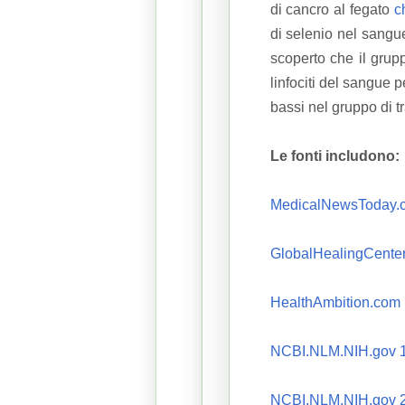
di cancro al fegato
c
di selenio nel sangue 
scoperto che il grupp
linfociti del sangue p
bassi nel gruppo di tr
Le fonti includono:
MedicalNewsToday.
GlobalHealingCente
HealthAmbition.com
NCBI.NLM.NIH.gov 
NCBI.NLM.NIH.gov 