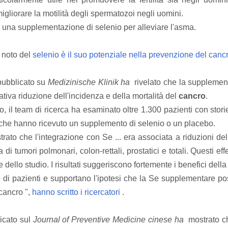
migliorare la motilità degli spermatozoi negli uomini.
a una supplementazione di selenio per alleviare l'asma.
ù noto del
selenio è il suo potenziale nella prevenzione del canc
pubblicato su
Medizinische Klinik ha
rivelato che la supplemen
ativa riduzione dell'incidenza e della mortalità del
cancro
.
o, il team di ricerca ha esaminato oltre 1.300 pazienti con stor
che hanno ricevuto un supplemento di selenio o un placebo.
trato che l'integrazione con Se ... era associata a riduzioni del
 di tumori polmonari, colon-rettali, prostatici e totali.
Questi eff
e dello studio.
I risultati suggeriscono fortemente i benefici del
di pazienti e supportano l'ipotesi che la Se supplementare pos
 cancro ",
hanno scritto i ricercatori
.
licato sul
Journal of Preventive Medicine cinese ha
mostrato ch