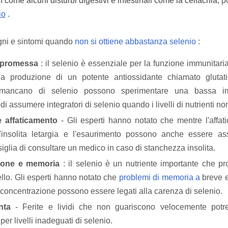
ì come alcuni disturbi digestivi e intestinali come la celiachia,
po
io
.
gni e sintomi quando
non si ottiene abbastanza selenio
:
mpromessa
: il selenio è essenziale per la funzione immunitari
lla produzione di un potente antiossidante chiamato glutat
mancano di selenio possono sperimentare una bassa i
assumere integratori di selenio quando i livelli di nutrienti non
 affaticamento
- Gli esperti hanno notato che mentre l'affa
'insolita letargia e l'esaurimento possono anche essere as
iglia di consultare un medico in caso di stanchezza insolita.
ione e memoria
: il selenio è un nutriente importante che p
ello.
Gli esperti hanno notato che
problemi di memoria a
breve 
 concentrazione possono essere legati alla carenza di selenio.
nta
- Ferite e lividi che non guariscono velocemente potr
er livelli inadeguati di selenio.