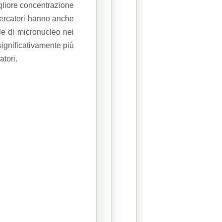
gliore concentrazione
icercatori hanno anche
ule di micronucleo nei
 significativamente più
atori.