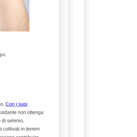
rpo.
po.
Con i suoi
sidante non ottenga
 di selenio.
ltivati ​​in terreni