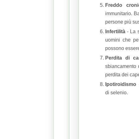
Freddo croni
immunitario.
Ba
persone più susc
Infertilità
- La s
uomini che pe
possono essere 
Perdita di ca
sbiancamento d
perdita dei cape
Ipotiroidismo
-
di selenio.