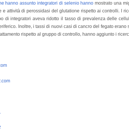
he hanno assunto integratori di selenio hanno
mostrato una mi
e attività di perossidasi del glutatione rispetto ai controlli.
I r
o di integratori aveva ridotto il tasso di prevalenza delle cell
eriferico.
Inoltre, i tassi di nuovi casi di cancro del fegato erano
attamento rispetto al gruppo di controllo, hanno aggiunto i ricerc
com
r.com
1
2