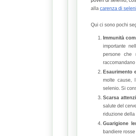
poveri di selenio, cos
alla
carenza di selen
Qui ci sono pochi se
Immunità co
importante ne
persone che 
raccomandano di 
Esaurimento e
molte cause, l
selenio.
Si cons
Scarsa attenz
salute del cerv
riduzione della
Guarigione le
bandiere rosse p