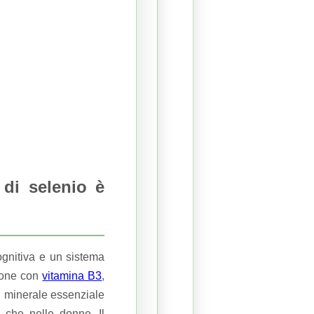
di selenio è
gnitiva e un sistema
zione con
vitamina B3
,
Il minerale essenziale
ni che nelle donne.
Il