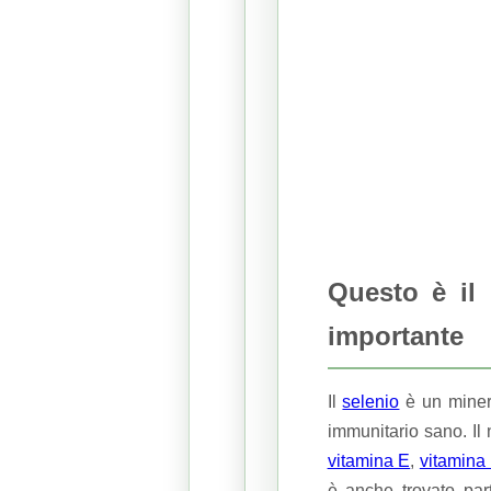
Questo è il
importante
Il
selenio
è un minera
immunitario sano.
Il
vitamina E
,
vitamina
è anche trovato part