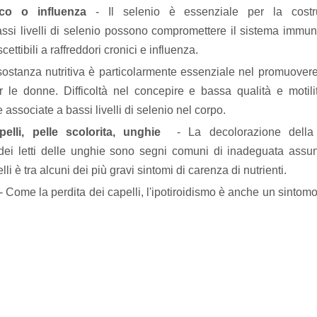
co o influenza
- Il selenio è essenziale per la costr
ssi livelli di selenio possono compromettere il sistema immunit
ettibili a raffreddori cronici e influenza.
ostanza nutritiva è particolarmente essenziale nel promuovere la
r le donne.
Difficoltà nel concepire e bassa qualità e motil
associate a bassi livelli di selenio nel corpo.
pelli, pelle scolorita, unghie
- La decolorazione della 
ei letti delle unghie sono segni comuni di inadeguata assu
lli è tra alcuni dei più gravi sintomi di carenza di nutrienti.
 Come la perdita dei capelli, l'ipotiroidismo è anche un sintom