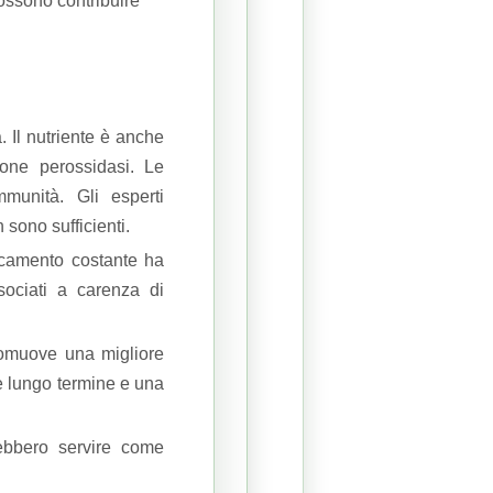
ssono contribuire
a.
Il nutriente è anche
ione perossidasi.
Le
mmunità.
Gli esperti
 sono sufficienti.
ticamento costante ha
sociati a carenza di
romuove una migliore
e lungo termine
e una
ebbero servire come