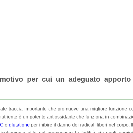
 motivo per cui un adeguato apporto 
le traccia importante che promuove una migliore funzione co
 nutriente è un potente antiossidante che funziona in combina
 C
e
glutatione
per inibire il danno dei radicali liberi nel corpo.
icolarmente utile nel promuovere la fertilità sia negli uomi