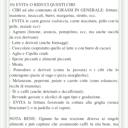
10) EVITA O RIDUCI QUESTI CIBI:
- CIBI ad alto contenuto di GRASSI IN GENERALE: fritture,
maionese, insaccati, burro, margarina, strutto, ecc.
- EVITA le carni grasse (salsiccia, carne macinata, pollo con la
pelle, maiale ecc)
- Agrumi (limone, arancia, pompelmo, ecc, ma anche succhi
da essi derivano)
- Latte e derivati (anche formaggi)
- Cioccolato (sopratutto quello al latte o con burro di cacao)
- Aglio e Cipolla crudi.
- Spezie piccanti e alimenti piccanti.
- Menta.
- Pomodoro e derivati (come la passata) o i cibi che lo
contengono (pasta al sugo o pizza margherita);
- Melanzane, peperoni, patate e carote cotte (sono solanacee,
ricchi di istamina).
- Tè e caffè (anche deteinati e decaffeinati).
- Bevande gassate e alcolici di ogni tipo e gradazione.
- EVITA la frittura favorendo la cottura alla griglia (senza
bruciature!) o in padella o al vapore.
.
NOTA BENE: Ognuno ha una reazione diversa ai singoli
alimenti e può capitare che assumendo caffè tu stia bene, ma