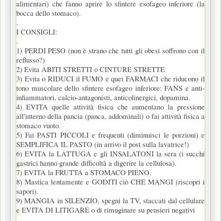
alimentari) che fanno aprire lo sfintere esofageo inferiore (la
bocca dello stomaco).
.
I CONSIGLI:
.
1) PERDI PESO (non è strano che tutti gli obesi soffrono con il
reflusso?)
2) Evita ABITI STRETTI o CINTURE STRETTE
3) Evita o RIDUCI il FUMO e quei FARMACI che riducono il
tono muscolare dello sfintere esofageo inferiore: FANS e anti-
infiammatori, calcio-antagonisti, anticolinergici, dopamina.
4) EVITA quelle attività fisica che aumentano la pressione
all'interno della pancia (panca, addominali) o fai attività fisica a
stomaco vuoto.
5) Fai PASTI PICCOLI e frequenti (diminuisci le porzioni) e
SEMPLIFICA IL PASTO (in arrivo il post sulla lavatrice!)
6) EVITA la LATTUGA e gli INSALATONI la sera (i succhi
gastrici hanno grande difficoltà a digerire la cellulosa).
7) EVITA la FRUTTA a STOMACO PIENO.
8) Mastica lentamente e GODITI ciò CHE MANGI (riscopri i
sapori).
9) MANGIA in SILENZIO, spegni la TV, staccati dal cellulare
e EVITA DI LITIGARE o di rimuginare su pensieri negativi
.