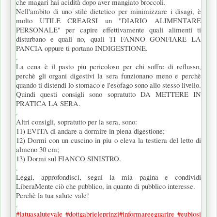
che magari hai acidità dopo aver mangiato broccoli.
Nell'ambito di uno stile dietetico per minimizzare i disagi, è
molto UTILE CREARSI un "DIARIO ALIMENTARE
PERSONALE" per capire effettivamente quali alimenti ti
disturbano e quali no, quali TI FANNO GONFIARE LA
PANCIA oppure ti portano INDIGESTIONE.
.
La cena è il pasto piu pericoloso per chi soffre di reflusso,
perchè gli organi digestivi la sera funzionano meno e perchè
quando ti distendi lo stomaco e l'esofago sono allo stesso livello.
Quindi questi consigli sono sopratutto DA METTERE IN
PRATICA LA SERA.
.
Altri consigli, sopratutto per la sera, sono:
11) EVITA di andare a dormire in piena digestione;
12) Dormi con un cuscino in piu o eleva la testiera del letto di
almeno 30 cm;
13) Dormi sul FIANCO SINISTRO.
.
Leggi, approfondisci, segui la mia pagina e condividi
LiberaMente ciò che pubblico, in quanto di pubblico interesse.
Perchè la tua salute vale!
.
#latuasalutevale
#dottgabrieleprinzi
#informareeguarire
#eubiosi