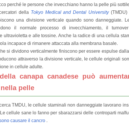
co perché le persone che invecchiano hanno la pelle più sottile
icercatori della
Tokyo
Medical and Dental University
(TMDU) h
ubiscono una divisione verticale quando sono danneggiate.
Le
dono il normale processo di invecchiamento, il turnover
e ultravioletta e alle tossine.
Anche la radice di una cellula sta
ola incapace di rimanere attaccata alla membrana basale.
 che si dividono verticalmente finiscono per essere espulse da
ducono attraverso la divisione verticale, le cellule originali so
ione in cellule adulte.
della canapa canadese può aumentare
nella pelle
icerca TMDU, le cellule staminali non danneggiate lavorano ins
Le cellule sane lo fanno per sbarazzarsi delle controparti malf
sono causare il cancro
.