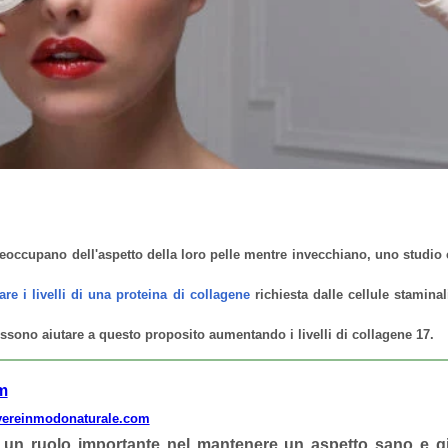
reoccupano dell'aspetto della loro pelle mentre invecchiano, uno studio
are i livelli di una proteina di collagene
richiesta dalle cellule staminal
sono aiutare a questo proposito aumentando i livelli di collagene 17.
m
vereinmodonaturale.com
e un ruolo importante nel mantenere un aspetto sano e 