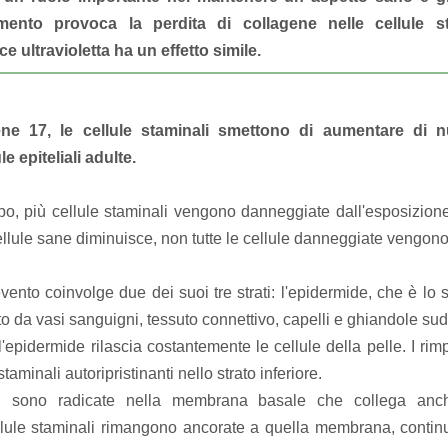
amento provoca la perdita di collagene nelle cellule 
ce ultravioletta ha un effetto simile.
gene 17, le cellule staminali smettono di aumentare di
e epiteliali adulte.
o, più cellule staminali vengono danneggiate dall'esposizion
llule sane diminuisce, non tutte le cellule danneggiate vengono 
vento coinvolge due dei suoi tre strati: l'epidermide, che è lo st
to da vasi sanguigni, tessuto connettivo, capelli e ghiandole sud
ll'epidermide rilascia costantemente le cellule della pelle.
I ri
taminali autoripristinanti nello strato inferiore.
li sono radicate nella membrana basale che collega anch
llule staminali rimangono ancorate a quella membrana, contin