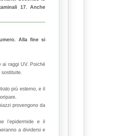
staminali 17. Anche
 numero.
Alla fine si
e ai raggi UV.
Poiché
sostituite.
rato più esterno, e il
oripare.
mpiazzi provengono da
e l'epidermide e il
ueranno a dividersi e