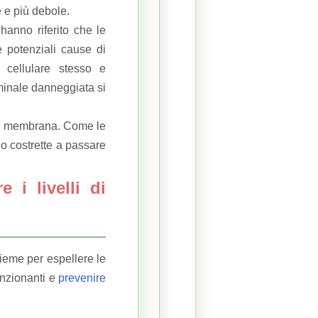
 e più debole.
anno riferito che le
 potenziali cause di
 cellulare stesso e
minale danneggiata si
lla membrana.
Come le
no costrette a passare
 i livelli di
ieme per espellere le
unzionanti e
prevenire