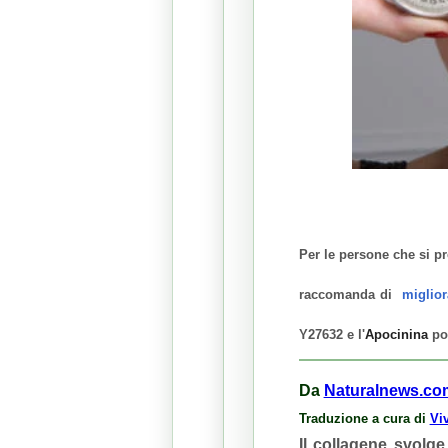
Per le persone che si p
raccomanda di
miglior
Y27632 e l'
Apocinina
pos
Da
Naturalnews.co
Traduzione a cura di
Vi
Il collagene svolg