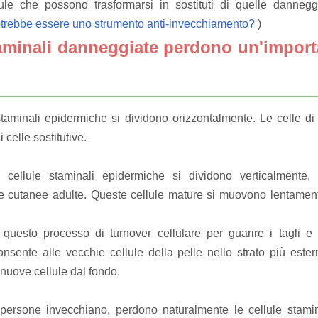
ule che possono trasformarsi in sostituti di quelle danneg
otrebbe essere uno strumento anti-invecchiamento?
)
taminali danneggiate perdono un'import
e staminali epidermiche si dividono orizzontalmente.
Le celle di
celle sostitutive.
 cellule staminali epidermiche si dividono verticalmente,
le cutanee adulte.
Queste cellule mature si muovono lentament
 questo processo di turnover cellulare per guarire i tagli 
sente alle vecchie cellule della pelle nello strato più ester
 nuove cellule dal fondo.
persone invecchiano, perdono naturalmente le cellule staminal