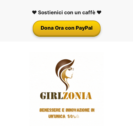
❤️ Sostienici con un caffè ❤️
Dona Ora con PayPal