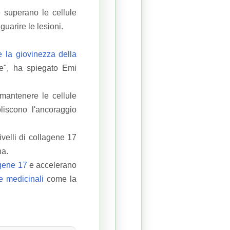
 superano le cellule
uarire le lesioni.
e la giovinezza della
le", ha spiegato Emi
 mantenere le cellule
liscono l'ancoraggio
velli di collagene 17
na.
gene 17
e accelerano
e medicinali
come la