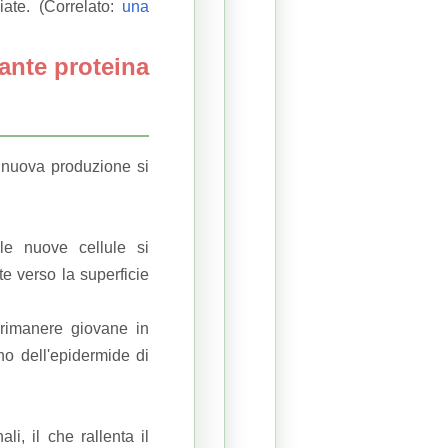
giate.
(Correlato:
una
ante proteina
 nuova produzione si
 le nuove cellule si
e verso la superficie
e rimanere giovane in
no dell'epidermide di
i, il che rallenta il