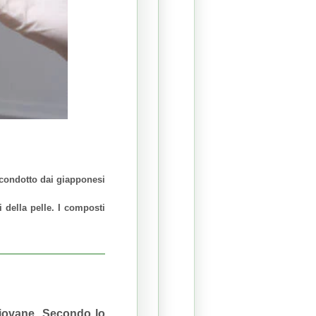
 condotto dai giapponesi
i della pelle.
I composti
giovane.
Secondo lo