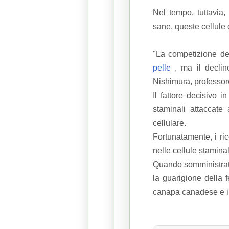
Nel tempo, tuttavia
sane, queste cellule 
"La competizione del
pelle
, ma il declin
Nishimura, professor
Il fattore decisivo 
staminali attaccat
cellulare.
Fortunatamente, i ri
nelle cellule staminal
Quando somministrato
la guarigione della f
canapa canadese e il