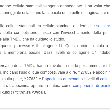
, troppe cellule staminali vengono danneggiate.
Una volta che
danneggiate ostacolano la capacità della pelle di ringiovanire e g
le cellule staminali tra cellule staminali epidermiche
sostien
o della competizione finisce con l'invecchiamento della pel
e alla TMDU che ha guidato lo studio.
in questo processo è il collagene 17. Questa proteina aiuta a
e alla membrana basale.
Bassi livelli di collagene 17 indebo
cercatori della TMDU hanno trovato un modo per aumentare i li
i.
Indicano l'uso di due composti, vale a dire, Y27632 e apocini
 sulla pelle, Y27632 e l'
apocinina aumentano i
livelli di
colla
erita.
L'apocinina appare in natura come
componente di piant
 kutki (
Picrorhiza kurroa
).