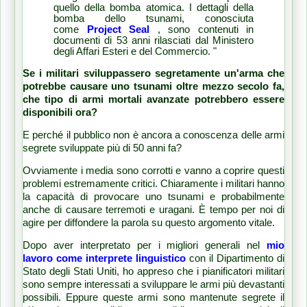
quello della bomba atomica.
I dettagli della
bomba dello tsunami, conosciuta
come
Project Seal
, sono contenuti in
documenti di 53 anni rilasciati dal Ministero
degli Affari Esteri e del Commercio. "
Se i militari sviluppassero segretamente un'arma che
potrebbe causare uno tsunami oltre mezzo secolo fa,
che tipo di armi mortali avanzate potrebbero essere
disponibili ora?
E perché il pubblico non è ancora a conoscenza delle armi
segrete sviluppate più di 50 anni fa?
Ovviamente i media sono corrotti e vanno a coprire questi
problemi estremamente critici.
Chiaramente i militari hanno
la capacità di provocare uno tsunami e probabilmente
anche di causare terremoti e uragani.
È tempo per noi di
agire per diffondere la parola su questo argomento vitale.
Dopo aver interpretato per i migliori generali nel
mio
lavoro come interprete linguistico
con il Dipartimento di
Stato degli Stati Uniti, ho appreso che i pianificatori militari
sono sempre interessati a sviluppare le armi più devastanti
possibili.
Eppure queste armi sono mantenute segrete il