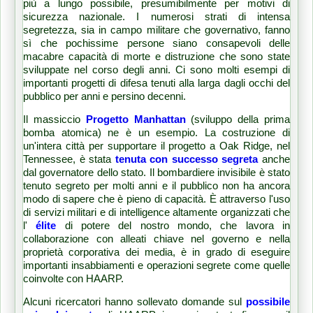
più a lungo possibile, presumibilmente per motivi di
sicurezza nazionale.
I numerosi strati di intensa
segretezza, sia in campo militare che governativo, fanno
sì che pochissime persone siano consapevoli delle
macabre capacità di morte e distruzione che sono state
sviluppate nel corso degli anni.
Ci sono molti esempi di
importanti progetti di difesa tenuti alla larga dagli occhi del
pubblico per anni e persino decenni.
Il massiccio
Progetto Manhattan
(sviluppo della prima
bomba atomica) ne è un esempio.
La costruzione di
un'intera città per supportare il progetto a Oak Ridge, nel
Tennessee, è stata
tenuta con successo segreta
anche
dal governatore dello stato.
Il bombardiere invisibile è stato
tenuto segreto per molti anni e il pubblico non ha ancora
modo di sapere che è pieno di capacità.
È attraverso l'uso
di servizi militari e di intelligence altamente organizzati che
l'
élite
di
potere
del nostro mondo, che lavora in
collaborazione con alleati chiave nel governo e nella
proprietà corporativa dei media, è in grado di eseguire
importanti insabbiamenti e operazioni segrete come quelle
coinvolte con HAARP.
Alcuni ricercatori hanno sollevato domande sul
possibile