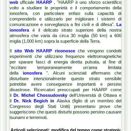
web
ufficiale
HAARP
, "HAARP è uno sforzo scientifico
volto a studiare le proprietà e il comportamento della
ionosfera, con particolare enfasi sulla capacità di
comprenderlo e utilizzarlo per migliorare i sistemi di
comunicazione e sorveglianza a fini civili e di difesa".
La
ionosfera
è il delicato strato superiore della nostra
atmosfera che varia da circa 30 miglia (50 km) a 600
miglia (1.000 km) sopra la superficie della Terra.
Il
sito Web HAARP riconosce
che vengono condotti
esperimenti che utilizzano frequenze elettromagnetiche
per sparare fasci di energia diretta pulsata, al fine di
"eccitare temporaneamente un'area limitata
della
ionosfera
". Alcuni scienziati affermano che
disturbare intenzionalmente questo strato sensibile
potrebbe avere conseguenze importanti e persino
disastrose.
Ricercatori preoccupati per HAARP come
il
Dr. Michel Chossudovsky
dell'Università di Ottawa e
il
Dr. Nick Begich in
Alaska
(figlio di un membro del
Congresso degli Stati Uniti) presentano prove che
suggeriscono che questi disturbi possono persino causare
tsunami e terremoti.
Articoli selezionati: modifica del tempo come strategia mil