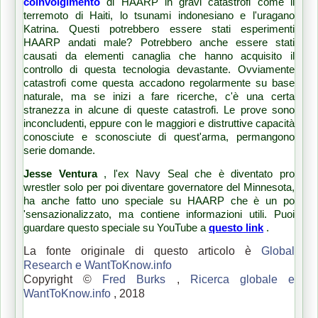
coinvolgimento
di HAARP in gravi catastrofi come il
terremoto di Haiti, lo tsunami indonesiano e l'uragano
Katrina.
Questi potrebbero essere stati esperimenti
HAARP andati male?
Potrebbero anche essere stati
causati da elementi canaglia che hanno acquisito il
controllo di questa tecnologia devastante.
Ovviamente
catastrofi come questa accadono regolarmente su base
naturale, ma se inizi a fare ricerche, c'è una certa
stranezza in alcune di queste catastrofi.
Le prove sono
inconcludenti, eppure con le maggiori e distruttive capacità
conosciute e sconosciute di quest'arma, permangono
serie domande.
Jesse Ventura
, l'ex Navy Seal che è diventato pro
wrestler solo per poi diventare governatore del Minnesota,
ha anche fatto uno speciale su HAARP che è un po
'sensazionalizzato, ma contiene informazioni utili.
Puoi
guardare questo speciale su YouTube a
questo link
.
La fonte originale di questo articolo è
Global
Research e WantToKnow.info
Copyright ©
Fred Burks
,
Ricerca globale e
WantToKnow.info
, 2018