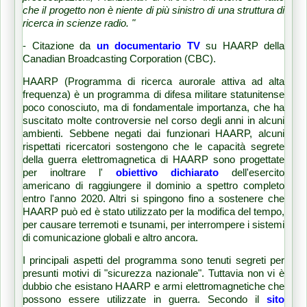
che il progetto non è niente di più sinistro di una struttura di
ricerca in scienze radio. "
- Citazione da
un documentario TV
su HAARP della
Canadian Broadcasting Corporation (CBC).
HAARP (Programma di ricerca aurorale attiva ad alta
frequenza) è un programma di difesa militare statunitense
poco conosciuto, ma di fondamentale importanza, che ha
suscitato molte controversie nel corso degli anni in alcuni
ambienti.
Sebbene negati dai funzionari HAARP, alcuni
rispettati ricercatori sostengono che le capacità segrete
della guerra elettromagnetica di HAARP sono progettate
per inoltrare l'
obiettivo dichiarato
dell'esercito
americano
di raggiungere il dominio a spettro completo
entro l'anno 2020. Altri si spingono fino a sostenere che
HAARP può ed è stato utilizzato per la modifica del tempo,
per causare terremoti e tsunami, per interrompere i sistemi
di comunicazione globali e altro ancora.
I principali aspetti del programma sono tenuti segreti per
presunti motivi di "sicurezza nazionale". Tuttavia non vi è
dubbio che esistano HAARP e armi elettromagnetiche che
possono essere utilizzate in guerra.
Secondo il
sito