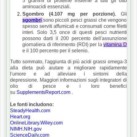
5 grammi di proteine ​​insieme a tutti gli otto
aminoacidi essenziali.
Sgombro (4.107 mg per porzione).
Gli
sgombri
sono piccoli pesci grassi che vengono
spesso serviti affumicati e consumati come filetti
interi.
Solo 3,5 once di questi pesci nutrienti
possono darti il ​​200 percento dell'assunzione
giornaliera di riferimento (RDI) per la
vitamina D
e il 100 percento per il selenio.
Tutto sommato, l'aggiunta di più acidi grassi omega-3
alla dieta può aiutare a migliorare rapidamente
l'umore e ad alleviare i sintomi della
depressione.
Maggiori informazioni sugli integratori di
olio di pesce e i loro benefici
su
SupplementsReport.com
.
Le fonti includono:
SteadyHealth.com
Heart.org
OnlineLibrary.Wiley.com
NIMH.NIH.gov
ScienceDaily.com