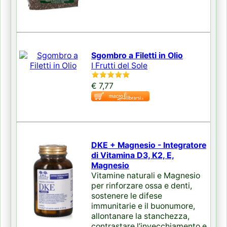
Sgombro a Filetti in Olio
I Frutti del Sole
€ 7,77
DKE + Magnesio - Integratore
di Vitamina D3, K2, E,
Magnesio
Vitamine naturali e Magnesio
per rinforzare ossa e denti,
sostenere le difese
immunitarie e il buonumore,
allontanare la stanchezza,
contrastare l’invecchiamento e