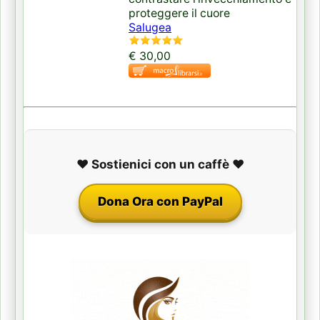
proteggere il cuore
Salugea
€ 30,00
❤️ Sostienici con un caffè ❤️
Dona Ora con PayPal