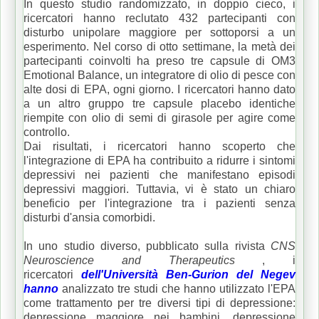
In questo studio randomizzato, in doppio cieco, i
ricercatori hanno reclutato 432 partecipanti con
disturbo unipolare maggiore per sottoporsi a un
esperimento.
Nel corso di otto settimane, la metà dei
partecipanti coinvolti ha preso tre capsule di OM3
Emotional Balance, un integratore di olio di pesce con
alte dosi di EPA, ogni giorno.
I ricercatori hanno dato
a un altro gruppo tre capsule placebo identiche
riempite con olio di semi di girasole per agire come
controllo.
Dai risultati, i ricercatori hanno scoperto che
l'integrazione di EPA ha contribuito a ridurre i sintomi
depressivi nei pazienti che manifestano episodi
depressivi maggiori.
Tuttavia, vi è stato un chiaro
beneficio per l'integrazione tra i pazienti senza
disturbi d'ansia comorbidi.
In uno studio diverso, pubblicato sulla rivista
CNS
Neuroscience and Therapeutics
, i
ricercatori
dell'Università Ben-Gurion del Negev
hanno
analizzato tre studi che hanno utilizzato l'EPA
come trattamento per tre diversi tipi di depressione:
depressione maggiore nei bambini, depressione