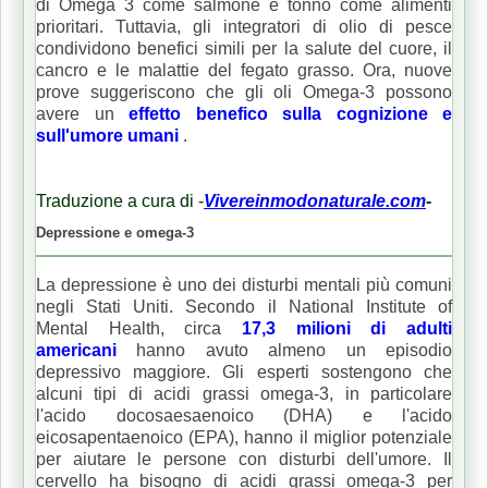
di Omega 3 come salmone e tonno come alimenti
prioritari.
Tuttavia, gli integratori di olio di pesce
condividono benefici simili per la salute del cuore, il
cancro e le malattie del fegato grasso.
Ora, nuove
prove suggeriscono che gli oli Omega-3 possono
avere un
effetto benefico sulla cognizione e
sull'umore umani
.
Traduzione a cura di -
Vivereinmodonaturale.com
-
Depressione e omega-3
La depressione è uno dei disturbi mentali più comuni
negli Stati Uniti.
Secondo il National Institute of
Mental Health, circa
17,3 milioni di adulti
americani
hanno avuto almeno un episodio
depressivo maggiore.
Gli esperti sostengono che
alcuni tipi di acidi grassi omega-3, in particolare
l'acido docosaesaenoico (DHA) e l'acido
eicosapentaenoico (EPA), hanno il miglior potenziale
per aiutare le persone con disturbi dell'umore.
Il
cervello ha bisogno di acidi grassi omega-3 per