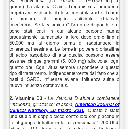
via endovenosa (da 100.000 a 150.000 mg al
giorno).
La vitamina C aiuta l'organismo a produrre il
proprio antiossidante, il glutatione aiuta anche il corpo
a produrre il proprio antivirale chiamato
interferone.
Se la vitamina C IV non è disponibile, ci
sono stati casi in cui alcune persone hanno
gradualmente aumentato la loro dose orale fino a
50.000 mg al giorno prima di raggiungere la
tolleranza intestinale.
Le forme in polvere o cristalline
di acido ascorbico di alta qualità possono essere
assunte cinque grammi (5,
000 mg) alla volta, ogni
quattro ore.
Ogni virus sembra rispondere a questo
tipo di trattamento, indipendentemente dal fatto che si
tratti di SARS, influenza aviaria, influenza suina o
nuova influenza coronavirus.
2. Vitamina D3 -
La vitamina D aiuta a combattere
l'influenza, gli attacchi di asma,
American Journal of
Clinical Nutrition, 10 marzo 2010
.
Questo è stato
uno studio in doppio cieco controllato con placebo in
cui il gruppo di trattamento ha consumato 1.200 UI di
vitamina D3 durante il raffreddore e l'influenza