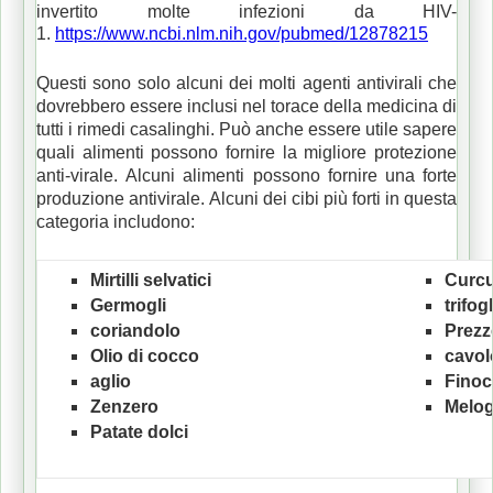
invertito molte infezioni da HIV-
1.
https://www.ncbi.nlm.nih.gov/pubmed/12878215
Questi sono solo alcuni dei molti agenti antivirali che
dovrebbero essere inclusi nel torace della medicina di
tutti i rimedi casalinghi.
Può anche essere utile sapere
quali alimenti possono fornire la migliore protezione
anti-virale.
Alcuni alimenti possono fornire una forte
produzione antivirale.
Alcuni dei cibi più forti in questa
categoria includono:
Mirtilli
selvatici
Curc
Germogli
trifog
coriandolo
Prez
Olio di cocco
cavol
aglio
Finoc
Zenzero
Melog
Patate dolci