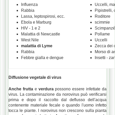
Influenza
Uccelli, mai
Rabbia
Pipistrelli,
Lassa, leptospirosi, ecc.
Roditore
Ebola e Marburg
scimmie
HIV - 1 e 2
Scimpanzé
Malattia di Newcastle
Pollame
West Nile
Uccelli
malattia di Lyme
Zecca dei 
Rabbia
Morso di a
Febbre gialla e dengue
Insetti - za
Diffusione vegetale di virus
Anche frutta
e
verdura
possono essere infettate da
virus.
La contaminazione da norovirus può verificarsi
prima e dopo il raccolto dal deflusso dell'acqua
contenente materiale fecale o quando l'uomo infetto
tocca le piante.
I norovirus non crescono sulla pianta