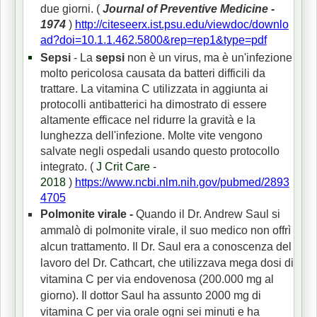
due giorni.
(
Journal of Preventive Medicine -
1974
)
http://citeseerx.ist.psu.edu/viewdoc/downlo
ad?doi=10.1.1.462.5800&rep=rep1&type=pdf
Sepsi
- La
sepsi
non è un virus, ma è un'infezione
molto pericolosa causata da batteri difficili da
trattare.
La vitamina C utilizzata in aggiunta ai
protocolli antibatterici ha dimostrato di essere
altamente efficace nel ridurre la gravità e la
lunghezza dell'infezione.
Molte vite vengono
salvate negli ospedali usando questo protocollo
integrato.
(
J Crit Care -
2018
)
https://www.ncbi.nlm.nih.gov/pubmed/2893
4705
Polmonite virale -
Quando il Dr. Andrew Saul si
ammalò di polmonite virale, il suo medico non offrì
alcun trattamento.
Il Dr. Saul era a conoscenza del
lavoro del Dr. Cathcart, che utilizzava mega dosi di
vitamina C per via endovenosa (200.000 mg al
giorno).
Il dottor Saul ha assunto 2000 mg di
vitamina C per via orale ogni sei minuti e ha