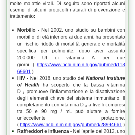
molte malattie virali.
Di seguito sono riportati alcuni
esempi di alcuni protocolli naturali di prevenzione e
trattamento:
Morbillo -
Nel 2002, uno studio su bambini con
morbillo, di età inferiore ai due anni, ha presentato
un rischio ridotto di mortalità generale e mortalità
specifica per polmonite, dopo aver assunto
200.000 UI di vitamina A per due
giorni.
(
https://www.ncbi.nlm.nih.gov/pubmed/118
69601
)
HIV -
Nel 2018, uno studio del
National Institute
of Health
ha scoperto che la bassa vitamina
D
promuove l'infiammazione e la disattivazione
3
degli elementi chiave del sistema immunitario.
Il
completamento con vitamina D
a livelli compresi
3
tra 50 e 90 mg / mL può aiutare a fornire
un'eccellente protezione.
(
https://www.ncbi.nlm.nih.gov/pubmed/28994661
)
Raffreddori e influenza -
Nell'aprile del 2012, uno