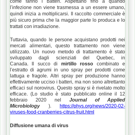
come fanno i batteri.
Aspettano fino a quando
l'infezione non viene trasmessa a un essere umano,
quindi inizia a moltiplicarsi.
Il raccolto commerciale è
più sicuro prima che la maggior parte lo produca e lo
trattati con irradiazione.
Tuttavia, quando le persone acquistano prodotti nei
mercati alimentari, questo trattamento non viene
utilizzato.
Un nuovo metodo di trattamento è stato
sviluppato dagli scienziati del Quebec, in
Canada.
Il
succo di
mirtillo rosso
combinato
e
l'estratto di agrumi in uno spray per prodotti come
lattuga e fragole.
Altri spray per produzione hanno
effettivamente ucciso i batteri, ma non sono altrettanto
efficaci sul norovirus.
Questo spray si è rivelato molto
efficace.
(Lo studio è stato pubblicato online il 12
febbraio 2020 nel
Journal of Applied
Microbiology
).
https://phys.org/news/2020-02-
viruses-food-cranberries-citrus-fruit.html
Diffusione umana di virus