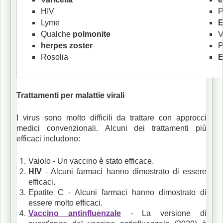
HIV
P
Lyme
E
Qualche
polmonite
V
herpes zoster
P
Rosolia
E
Trattamenti per malattie virali
I virus sono molto difficili da trattare con approcci
medici convenzionali.
Alcuni dei trattamenti più
efficaci includono:
Vaiolo - Un vaccino è stato efficace.
HIV
- Alcuni farmaci hanno dimostrato di essere
efficaci.
Epatite C - Alcuni farmaci hanno dimostrato di
essere molto efficaci.
Vaccino antinfluenzale
- La versione di