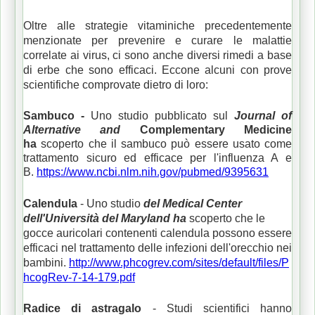
Oltre alle strategie vitaminiche precedentemente
menzionate per prevenire e curare le malattie
correlate ai virus, ci sono anche diversi rimedi a base
di erbe che sono efficaci.
Eccone alcuni con prove
scientifiche comprovate dietro di loro:
Sambuco
-
Uno studio pubblicato sul
Journal of
Alternative and
Complementary Medicine
ha
scoperto che il sambuco può essere usato come
trattamento sicuro ed efficace per l'influenza A e
B.
https://www.ncbi.nlm.nih.gov/pubmed/9395631
Calendula
- Uno studio
del Medical Center
dell'Università del Maryland ha
scoperto che le
gocce auricolari contenenti calendula possono essere
efficaci nel trattamento delle infezioni dell'orecchio nei
bambini.
http://www.phcogrev.com/sites/default/files/P
hcogRev-7-14-179.pdf
Radice di astragalo
- Studi scientifici hanno