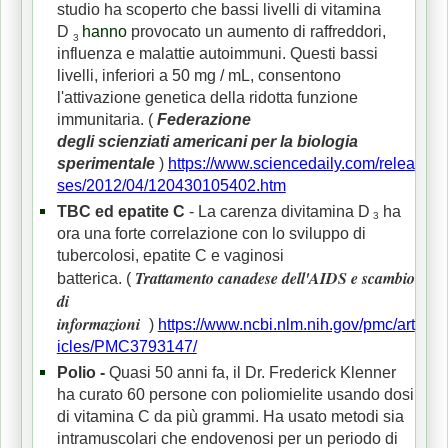
studio ha scoperto che bassi livelli di vitamina
D
hanno
provocato un aumento di raffreddori,
3
influenza e malattie autoimmuni.
Questi bassi
livelli, inferiori a 50 mg / mL, consentono
l'attivazione genetica della ridotta funzione
immunitaria.
(
Federazione
degli
scienziati
americani
per la biologia
sperimentale
)
https://www.sciencedaily.com/relea
ses/2012/04/120430105402.htm
TBC
ed
epatite C
- La
carenza di
vitamina D
ha
3
ora una forte correlazione con lo sviluppo di
tubercolosi, epatite C e vaginosi
Trattamento canadese dell'AIDS e scambio
batterica.
(
di
informazioni
)
https://www.ncbi.nlm.nih.gov/pmc/art
icles/PMC3793147/
Polio -
Quasi 50 anni fa, il Dr. Frederick Klenner
ha curato 60 persone con poliomielite usando dosi
di vitamina C da più grammi. Ha usato metodi sia
intramuscolari che endovenosi per un periodo di