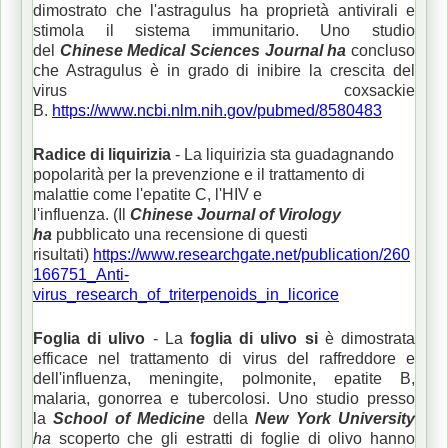
dimostrato che l'astragulus ha proprietà antivirali e
stimola il sistema immunitario.
Uno studio
del
Chinese Medical Sciences Journal ha
concluso
che Astragulus è in grado di inibire la crescita del
virus coxsackie
B.
https://www.ncbi.nlm.nih.gov/pubmed/8580483
Radice di
liquirizia
- La liquirizia sta guadagnando
popolarità per la prevenzione e il trattamento di
malattie come l'epatite C, l'HIV e
l'influenza.
(Il
Chinese Journal of Virology
ha
pubblicato una recensione di questi
risultati)
https://www.researchgate.net/publication/260
166751_Anti-
virus_research_of_triterpenoids_in_licorice
Foglia di ulivo
- La
foglia di
ulivo
si
è dimostrata
efficace nel trattamento di virus del raffreddore e
dell'influenza, meningite, polmonite, epatite B,
malaria, gonorrea e tubercolosi.
Uno studio presso
la
School of Medicine
della
New York University
ha
scoperto che gli estratti di foglie di olivo hanno