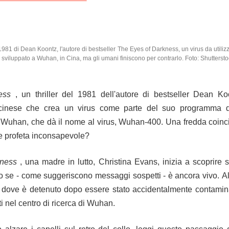
l 1981 di Dean Koontz, l'autore di bestseller The Eyes of Darkness, un virus da util
 sviluppato a Wuhan, in Cina, ma gli umani finiscono per contrarlo.
Foto: Shutterst
ess
, un thriller del 1981 dell'autore di bestseller Dean Ko
e cinese che crea un virus come parte del suo programma d
 a Wuhan, che dà il nome al virus, Wuhan-400.
Una fredda coinci
me profeta inconsapevole?
kness
, una madre in lutto, Christina Evans, inizia a scoprire 
o se - come suggeriscono messaggi sospetti - è ancora vivo.
Al
re dove è detenuto dopo essere stato accidentalmente contami
ti nel centro di ricerca di Wuhan.