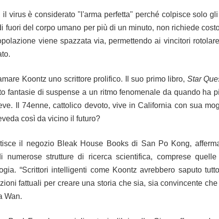
z, il virus è considerato "l'arma perfetta" perché colpisce solo g
di fuori del corpo umano per più di un minuto, non richiede cos
polazione viene spazzata via, permettendo ai vincitori rotolare
ato.
mare Koontz uno scrittore prolifico.
Il suo primo libro,
Star Que
to fantasie di suspense a un ritmo fenomenale da quando ha p
reve.
Il 74enne, cattolico devoto, vive in California con sua mo
eveda così da vicino il futuro?
tisce il negozio Bleak House Books di San Po Kong, affer
i numerose strutture di ricerca scientifica, comprese quell
logia.
“Scrittori intelligenti come Koontz avrebbero saputo tut
ioni fattuali per creare una storia che sia, sia convincente che
a Wan.