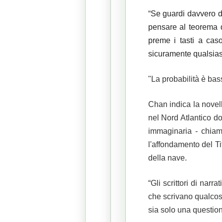
“
Se guardi davvero du
pensare al teorema de
preme i tasti a caso
sicuramente qualsias
"La probabilità è bas
Chan indica la nove
nel Nord Atlantico d
immaginaria - chia
l'affondamento del Tit
della nave.
“Gli scrittori di nar
che scrivano qualco
sia solo una questio