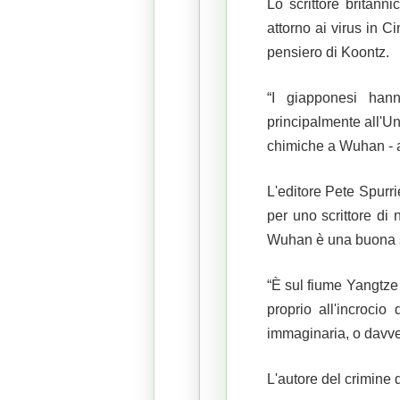
Lo scrittore britann
attorno ai virus in C
pensiero di Koontz.
“I giapponesi han
principalmente all'U
chimiche a Wuhan - a
L'editore Pete Spurri
per uno scrittore di 
Wuhan è una buona s
“È sul fiume Yangtze
proprio all'incrocio
immaginaria, o davv
L'autore del crimine 