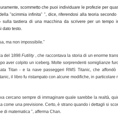
ramente, scommetto che puoi individuare le profezie per quasi tu
lla "scimmia infinita" ", dice, riferendosi alla teoria second
 sulla tastiera di una macchina da scrivere per un tempo inf
i dato testo
.
sa, ma non impossibile."
lla del 1898
Futility
, che raccontava la storia di un enorme tran
opo aver colpito un iceberg.
Molte sorprendenti somiglianze furo
mata Titan - e la nave passeggeri RMS Titanic, che affond
anic, il libro fu ristampato con alcune modifiche, in particolare
rativa cercano sempre di immaginare quale sarebbe la realtà, qu
sa come una previsione.
Certo, è strano quando i dettagli si s
ne di matematica ", afferma Chan.