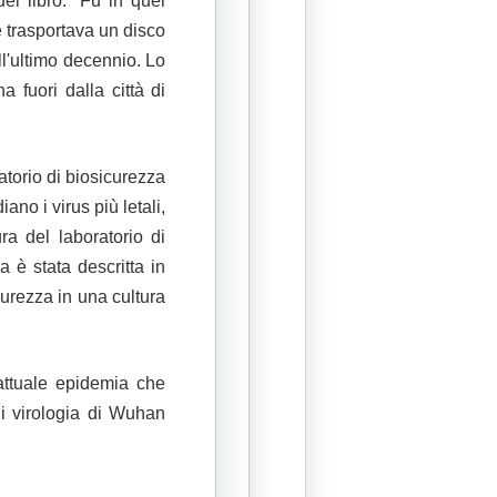
del libro: “Fu in quel
e trasportava un disco
ll'ultimo decennio.
Lo
fuori dalla città di
ratorio di biosicurezza
iano i virus più letali,
ura del laboratorio di
 è stata descritta in
curezza in una cultura
'attuale epidemia che
di virologia di Wuhan