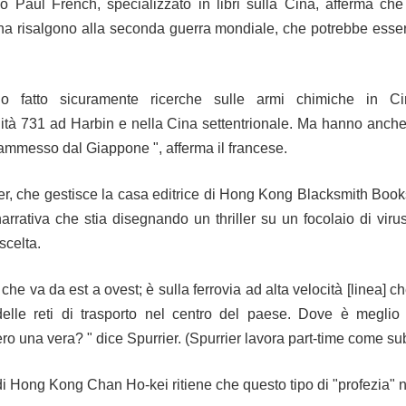
ico Paul French, specializzato in libri sulla Cina, afferma che
ina risalgono alla seconda guerra mondiale, che potrebbe esser
no fatto sicuramente ricerche sulle armi chimiche in C
nità 731 ad Harbin e nella Cina settentrionale.
Ma hanno anche
mmesso dal Giappone ", afferma il francese.
er, che gestisce la casa editrice di Hong Kong Blacksmith Books, 
narrativa che stia disegnando un thriller su un focolaio di vir
celta.
 che va da est a ovest;
è sulla ferrovia ad alta velocità [linea] 
 delle reti di trasporto nel centro del paese.
Dove è meglio i
ero una vera? "
dice Spurrier.
(Spurrier lavora part-time come su
di Hong Kong Chan Ho-kei ritiene che questo tipo di "profezia" no