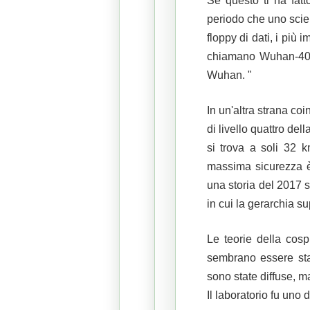
Se questo ti ha fatto
periodo che uno scien
floppy di dati, i più
chiamano Wuhan-400 
Wuhan. "
In un'altra strana coi
di livello quattro dell
si trova a soli 32 k
massima sicurezza è 
una storia del 2017 s
in cui la gerarchia s
Le teorie della cosp
sembrano essere stat
sono state diffuse, m
Il ​​laboratorio fu uno