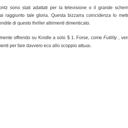
oontz sono stati adattati per la televisione o il grande sch
 raggiunto tale gloria.
Questa bizzarra coincidenza lo metter
dite di questo thriller altrimenti dimenticato.
mente offrendo su Kindle a solo $ 1.
Forse, come
Futility
, ver
ale.
nti per fare davvero eco allo scoppio attu