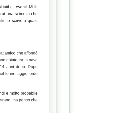
tti gli eventi. Mi fa 
o cui una scimmia che 
inito scriverà quasi 
satlantico che affondò
no notate tra la nave
ò 14 anni dopo.
Dopo
 nel tonnellaggio lordo
indi è molto probabile
contrano, ma penso che