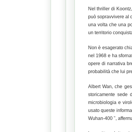
Nel thriller di Koont
può sopravvivere al 
una volta che una po
un territorio conquist
Non è esagerato chia
nel 1968 e ha sforna
opere di narrativa b
probabilità che lui pr
Albert Wan, che ges
storicamente sede d
microbiologia e viro
usato queste informaz
Wuhan-400 ", afferm