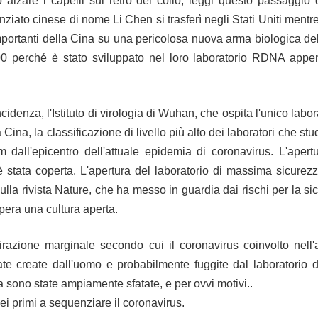
 alzare i capelli sul retro del collo, leggi questo passaggio 
ziato cinese di nome Li Chen si trasferì negli Stati Uniti mentr
 importanti della Cina su una pericolosa nuova arma biologica de
perché è stato sviluppato nel loro laboratorio RDNA appena 
ncidenza, l'Istituto di virologia di Wuhan, che ospita l'unico labo
a Cina, la classificazione di livello più alto dei laboratori che stud
m dall'epicentro dell'attuale epidemia di coronavirus.
L'apert
stata coperta. L'apertura del laboratorio di massima sicurezza
ulla rivista Nature, che ha messo in guardia dai rischi per la si
upera una cultura aperta.
irazione marginale secondo cui il coronavirus coinvolto nell
e create dall'uomo e probabilmente fuggite dal laboratorio 
a sono state ampiamente sfatate, e per ovvi motivi..
 dei primi a sequenziare il coronavirus.