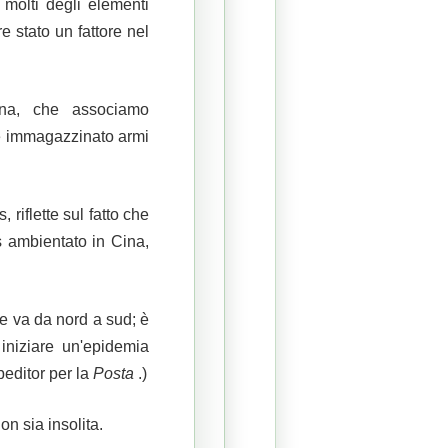
 molti degli elementi
e stato un fattore nel
ina, che associamo
 immagazzinato armi
riflette sul fatto che
us ambientato in Cina,
che va da nord a sud;
è
niziare un'epidemia
beditor per la
Posta
.)
n sia insolita.