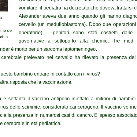
vomitare, il pediatra ha decretato che doveva trattarsi di
Alexander aveva due anno quando gli hanno diagnos
lo
n
cervello (un medulloblastoma). Dopo due operazioni 
ime del
operatorio), i genitori sono stati costretti dall
Sabin
governative a sottoporlo alla chemio. Tre medi
ander è morto per un sarcoma leptomeningeo.
o cerebrale prelevato nel cervello ha rilevato la presenza del
esto bambino entrare in contatto con il virus?
ltra risposta che la vaccinazione.
 e settanta il vaccino antipolio iniettato a milioni di bambin
 virus delle scimmie, considerato cancerogeno. Il vaccino venne r
ccia la presenza in numerosi casi di cancro. E' spesso associat
e cerebrale in età pediatrica.