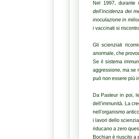
Nel 1997, durante u
dell'incidenza dei m
inoculazione in mili
i vaccinati si riscont
Gli scienziati rico
anormale, che provo
Se il sistema immuni
aggressione, ma se n
può non essere più in
Da Pasteur in poi, l
dell'immunità. La cr
nell'organismo antico
i lavori dello scienz
riducano a zero quest
Bochian è riuscito a p