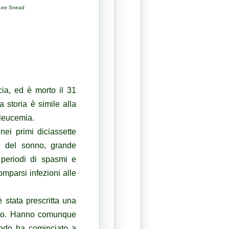
 Lee Snead
ia, ed è morto il 31
storia è simile alla
a leucemia.
nei primi diciassette
e del sonno, grande
 periodi di spasmi e
omparsi infezioni alle
 stata prescritta una
etto. Hanno comunque
uando ha cominciato a