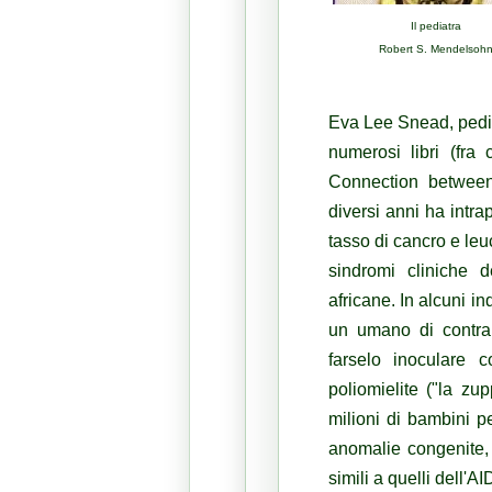
Il pediatra
Robert S. Mendelsoh
Eva Lee Snead, pediat
numerosi libri (fra
Connection between
diversi anni ha intra
tasso di cancro e leu
sindromi cliniche 
africane. In alcuni in
un umano di contrar
farselo inoculare 
poliomielite ("la zu
milioni di bambini p
anomalie congenite,
simili a quelli dell'