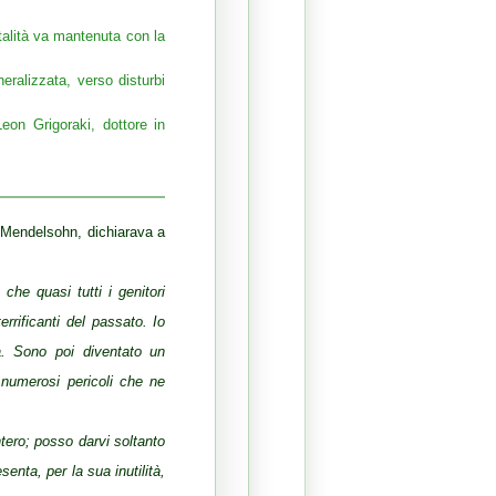
talità va mantenuta con la
eralizzata, verso disturbi
eon Grigoraki, dottore in
 Mendelsohn, dichiarava a
che quasi tutti i genitori
rrificanti del passato. Io
a. Sono poi diventato un
 numerosi pericoli che ne
tero; posso darvi soltanto
enta, per la sua inutilità,