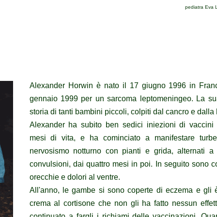
pediatra Eva
Alexander Horwin è nato il 17 giugno 1996 in Franc
gennaio 1999 per un sarcoma leptomeningeo. La sua 
storia di tanti bambini piccoli, colpiti dal cancro e dall
Alexander ha subito ben sedici iniezioni di vaccini 
mesi di vita, e ha cominciato a manifestare turb
nervosismo notturno con pianti e grida, alternati a
convulsioni, dai quattro mesi in poi. In seguito sono c
orecchie e dolori al ventre.
All'anno, le gambe si sono coperte di eczema e gli è
crema al cortisone che non gli ha fatto nessun eff
continuato a fargli i richiami delle vaccinazioni. Q