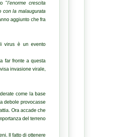
to "
l'enorme crescita
so con la malaugurata
anno aggiunto che fra
di virus è un evento
a far fronte a questa
isa invasione virale,
siderate come la base
rma debole provocasse
lattia. Ora accade che
importanza del terreno
i. Il fatto di ottenere