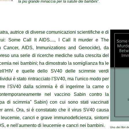
la più grande minaccia per la salute dei bambin
i".
n
ra, autrice di diverse comunicazioni scientifiche e di
 cui: Some Call lt AIDS...., I Call lt murder e The
 Cancer, AIDS, Immunizations and Genocide), da
preso una serie di ricerche mediche sulla crescita del
cemia nei bambini; ha dimostrato la somiglianza fra le
dell'HIV e quelle dello SV40 delle scimmie verdi
dividui è stato rintracciato l'SV40, ma l'unico modo per
re l'SV40 dalla scimmia è di ingerirne la carne o
contemporaneamente nel vaccino Sabin contro la
ppa di scimmia" Sabin) con cui sono stati vaccinati
er anni. Ora, si è constatato che il virus SV40 causa
 leucemie, cancri e grave immunodeficienza, sintomi
AIDS, e nell'aumento di leucemie e cancri nei bambini.
Uno dei libri d