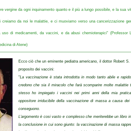
e vergine da ogni inquinamento quanto e il più a lungo possibile, e la sua vi
ci creiamo da noi le malattie, e ci muoviamo verso una cancerizzazione gen
a uso di medicamenti, da vaccini, e da abusi chemioterapici"
(Professor L
edicina di Atene)
Ecco ciò che un eminente pediatra americano, il dottor Robert S.
proposito dei vaccini:
"
La vaccinazione è stata introdotta in modo tanto abile e rapido 
credono che sia il miracolo che farà scomparire molte malattie te
stesso ho impiegato i vaccini nei primi anni della mia pratic
oppositore irriducibile della vaccinazione di massa a causa dei
conseguono.
L'argomento è cosi vasto e complesso che meriterebbe un libro in
la conclusione in cui sono giunto: la vaccinazione di massa rappres