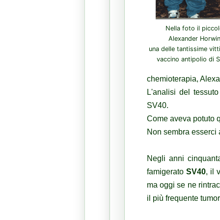
Nella foto il picco
Alexander Horwi
una delle tantissime vitt
vaccino antipolio di 
chemioterapia, Alex
L'analisi del tessut
SV40.
Come aveva potuto qu
Non sembra esserci a
Negli anni cinquanta
famigerato
SV40
, il
ma oggi se ne rintra
il più frequente tumor