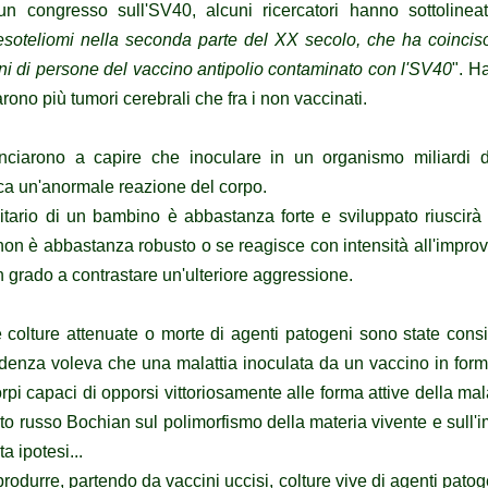
n congresso sull'SV40, alcuni ricercatori hanno sottolinea
esoteliomi nella seconda parte del XX secolo, che ha coinci
oni di persone del vaccino antipolio contaminato con l'SV40
". H
rarono più tumori cerebrali che fra i non vaccinati.
minciarono a capire che inoculare in un organismo miliardi 
ca un'anormale reazione del corpo.
tario di un bambino è abbastanza forte e sviluppato riuscirà 
on è abbastanza robusto o se reagisce con intensità all'improvv
 grado a contrastare un'ulteriore aggressione.
e colture attenuate o morte di agenti patogeni sono state con
edenza voleva che una malattia inoculata da un vaccino in fo
rpi capaci di opporsi vittoriosamente alle forma attive della ma
iato russo Bochian sul polimorfismo della materia vivente e sull'
a ipotesi...
rodurre, partendo da vaccini uccisi, colture vive di agenti patogen