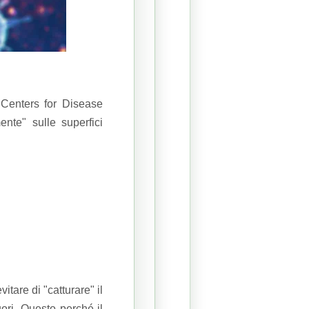
 Centers for Disease
nte" sulle superfici
tare di "catturare" il
ori.
Questo perché il