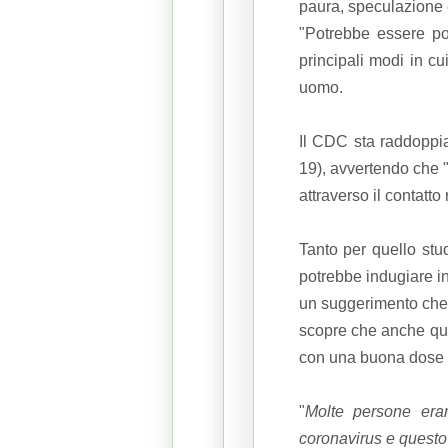
paura, speculazione e
"Potrebbe essere po
principali modi in cu
uomo.
Il CDC sta raddoppi
19), avvertendo che 
attraverso il contatto
Tanto per quello stu
potrebbe indugiare in
un suggerimento che h
scopre che anche que
con una buona dose d
"
Molte persone era
coronavirus e questo