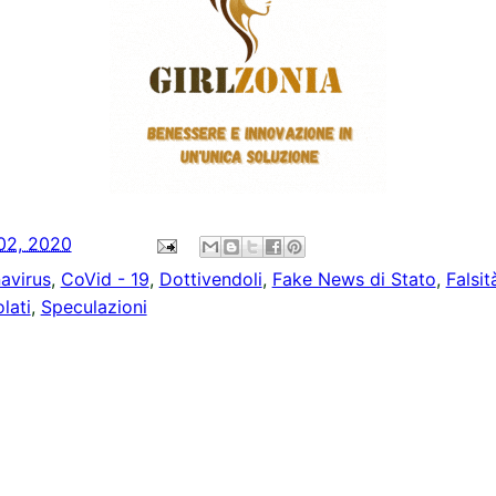
02, 2020
avirus
,
CoVid - 19
,
Dottivendoli
,
Fake News di Stato
,
Falsit
lati
,
Speculazioni