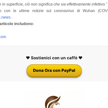
in superficie, ciò non significa che sia effettivamente infettivo
."
o con le ultime notizie sul coronavirus di Wuhan (COVID
.news
.
articolo includono:
com
❤️ Sostienici con un caffè ❤️
Dona Ora con PayPal