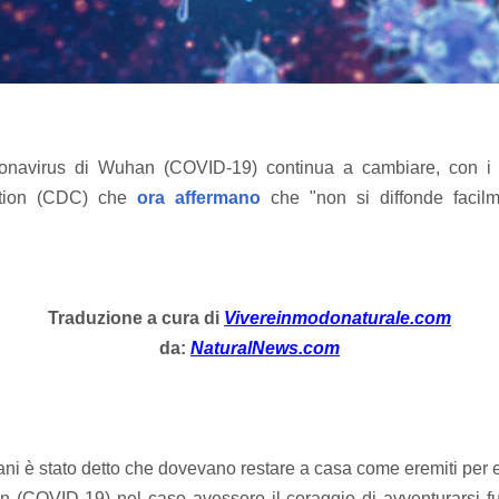
ronavirus di Wuhan (COVID-19) continua a cambiare, con i
ntion (CDC) che
ora affermano
che "non si diffonde facilme
Traduzione a cura di
Vivereinmodonaturale.com
da:
NaturalNews.com
ni è stato detto che dovevano restare a casa come eremiti per evi
 (COVID-19) nel caso avessero il coraggio di avventurarsi fu