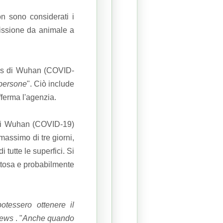
n sono considerati i
smissione da animale a
rus di Wuhan (COVID-
 persone
".
Ciò include
afferma l'agenzia.
s di Wuhan (COVID-19)
massimo di tre giorni,
 tutte le superfici.
Si
ttosa e probabilmente
tessero ottenere il
ews
.
"
Anche quando