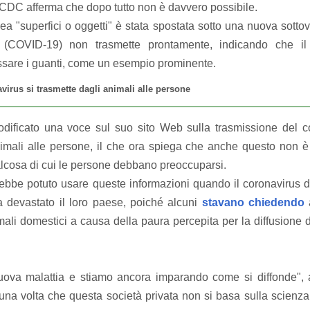
l CDC afferma che dopo tutto non è davvero possibile.
nea "superfici o oggetti" è stata spostata sotto una nuova sottov
(COVID-19) non trasmette prontamente, indicando che i
ssare i guanti, come un esempio prominente.
virus si trasmette dagli animali alle persone
ificato una voce sul suo sito Web sulla trasmissione del 
imali alle persone, il che ora spiega che anche questo non 
cosa di cui le persone debbano preoccuparsi.
rebbe potuto usare queste informazioni quando il coronavirus
a devastato il loro paese, poiché alcuni
stavano chiedendo
a
imali domestici a causa della paura percepita per la diffusione
va malattia e stiamo ancora imparando come si diffonde",
na volta che questa società privata non si basa sulla scienza