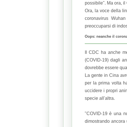
possibile".
Ma ora, i
Ora, la voce della li
coronavirus Wuhan 
preoccuparsi di indo
Oops: neanche il corona
Il CDC ha anche mod
(COVID-19) dagli an
dovrebbe essere qual
La gente in Cina av
per la prima volta h
uccidere i propri an
specie all'altra.
"COVID-19 è una nuo
dimostrando ancora u