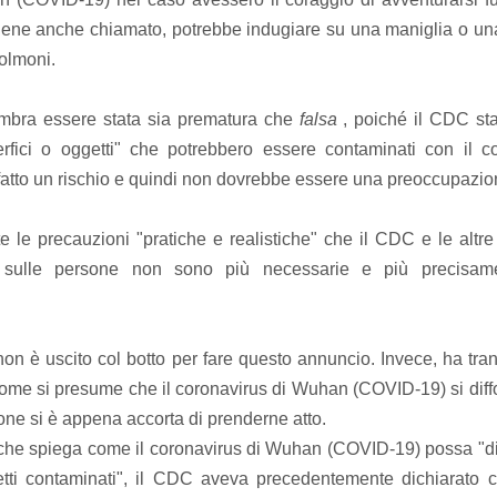
iene anche chiamato, potrebbe indugiare su una maniglia o una 
polmoni.
mbra essere stata sia prematura che
falsa
, poiché il CDC sta
perfici o oggetti" che potrebbero essere contaminati con il 
atto un rischio e quindi non dovrebbe essere una preoccupazio
te le precauzioni "pratiche e realistiche" che il CDC e le alt
 sulle persone non sono più necessarie e più precisa
non è uscito col botto per fare questo annuncio.
Invece, ha tran
me si presume che il coronavirus di Wuhan (COVID-19) si dif
one si è appena accorta di prenderne atto.
che spiega come il coronavirus di Wuhan (COVID-19) possa "dif
etti contaminati", il CDC aveva precedentemente dichiarato 