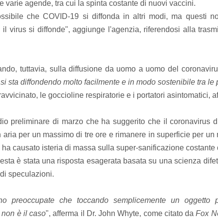
 varie agende, tra cui la spinta costante di nuovi vaccini.
ssibile che COVID-19 si diffonda in altri modi, ma questi no
i il virus si diffonde", aggiunge l'agenzia, riferendosi alla tra
ando, tuttavia, sulla diffusione da uomo a uomo del coronavi
"
si sta diffondendo molto facilmente e in modo sostenibile tra le
 ravvicinato, le goccioline respiratorie e i portatori asintomatici, 
dio preliminare di marzo che ha suggerito che il coronaviru
 aria per un massimo di tre ore e rimanere in superficie per un 
a causato isteria di massa sulla super-sanificazione costante di
sta è stata una risposta esagerata basata su una scienza dife
i speculazioni.
no preoccupate che toccando semplicemente un oggetto po
 non è il caso
", afferma il Dr. John Whyte, come citato da
Fox N