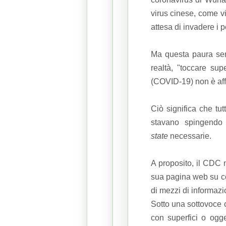
virus cinese, come v
attesa di invadere i 
Ma questa paura se
realtà, "toccare su
(COVID-19) non è aff
Ciò significa che tut
stavano spingendo
state
necessarie.
A proposito, il CDC 
sua pagina web su co
di mezzi di informazi
Sotto una sottovoce 
con superfici o ogg