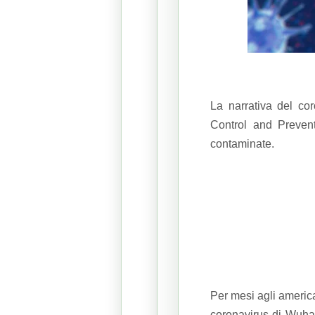
La narrativa del co
Control and Preve
contaminate.
Per mesi agli america
coronavirus di Wuhan