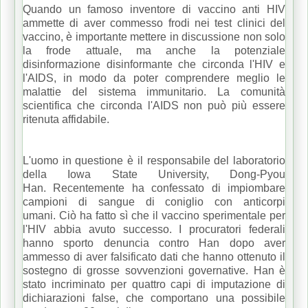
Quando un famoso inventore di vaccino anti HIV
ammette di aver commesso frodi nei test clinici del
vaccino, è importante mettere in discussione non solo
la frode attuale, ma anche la potenziale
disinformazione disinformante che circonda l'HIV e
l'AIDS, in modo da poter comprendere meglio le
malattie del sistema immunitario.
La comunità
scientifica che circonda l'AIDS non può più essere
ritenuta affidabile.
L'uomo in questione è il responsabile del laboratorio
della Iowa State University, Dong-Pyou
Han.
Recentemente ha confessato di impiombare
campioni di sangue di coniglio con anticorpi
umani.
Ciò ha fatto sì che il vaccino sperimentale per
l'HIV abbia avuto successo.
I procuratori federali
hanno sporto denuncia contro Han dopo aver
ammesso di aver falsificato dati che hanno ottenuto il
sostegno di grosse sovvenzioni governative.
Han è
stato incriminato per quattro capi di imputazione di
dichiarazioni false, che comportano una possibile